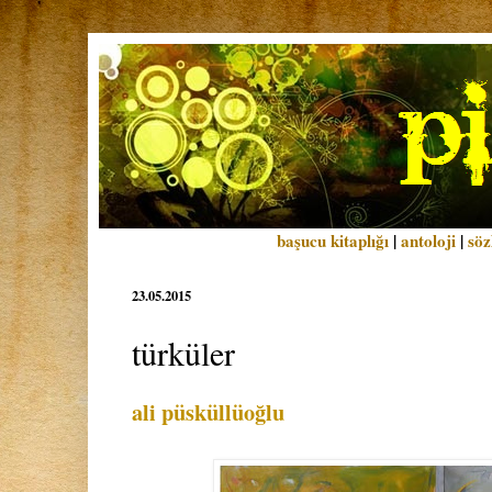
başucu kitaplığı
|
antoloji
|
söz
23.05.2015
türküler
ali püsküllüoğlu