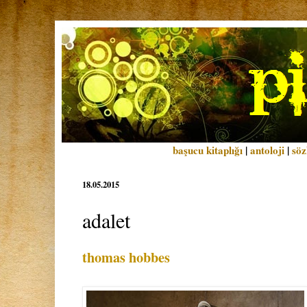
başucu kitaplığı
|
antoloji
|
söz
18.05.2015
adalet
thomas hobbes