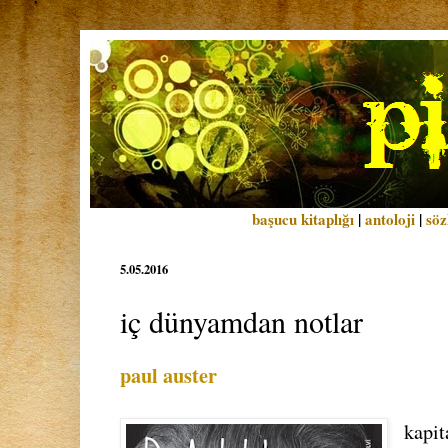
başucu kitaplığı
|
antoloji
|
söz
5.05.2016
iç dünyamdan notlar
paul auster
kapit