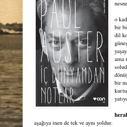
nesne
o kad
bir b
dil k
güneş
yaşay
ama m
solud
dönüş
bir m
kurtu
yatıy
herak
aşağıya inen de tek ve aynı yoldur.