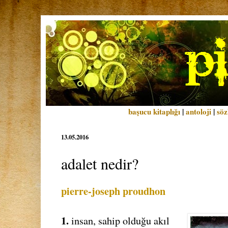
başucu kitaplığı
|
antoloji
|
söz
13.05.2016
adalet nedir?
pierre-joseph proudhon
1.
insan, sahip olduğu akıl