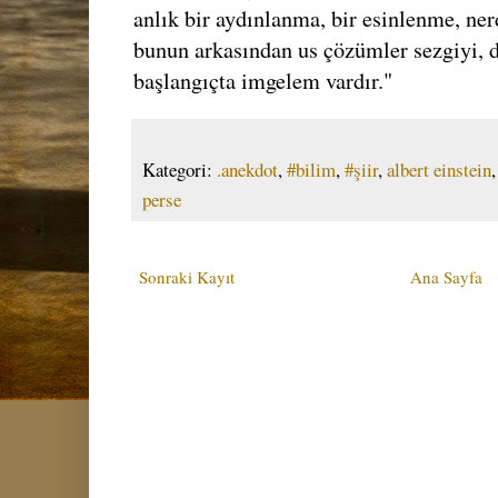
anlık bir aydınlanma, bir esinlenme, ner
bunun arkasından us çözümler sezgiyi, d
başlangıçta imgelem vardır."
Kategori:
.anekdot
,
#bilim
,
#şiir
,
albert einstein
perse
Sonraki Kayıt
Ana Sayfa