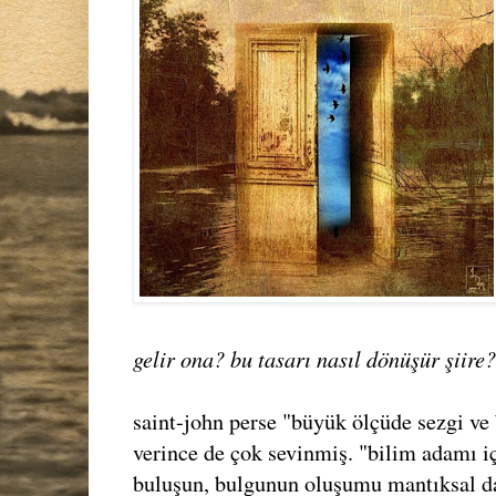
gelir ona? bu tasarı nasıl dönüşür şiire
saint-john perse "büyük ölçüde sezgi ve b
verince de çok sevinmiş. "bilim adamı iç
buluşun, bulgunun oluşumu mantıksal da d