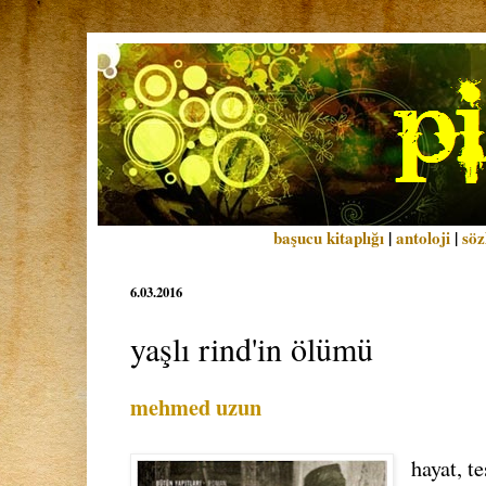
başucu kitaplığı
|
antoloji
|
söz
6.03.2016
yaşlı rind'in ölümü
mehmed uzun
hayat, t