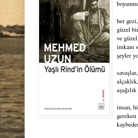
boyanmış
her gezi
güzel bi
ve güzel
imkanı s
şeyler y
savaşlar,
alçaklık
aşağılık
insan, h
gereken 
kaybeder