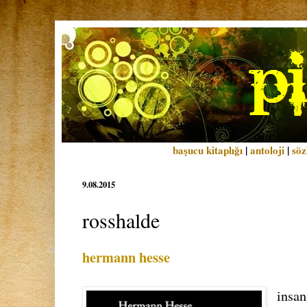
başucu kitaplığı
|
antoloji
|
söz
9.08.2015
rosshalde
hermann hesse
insan