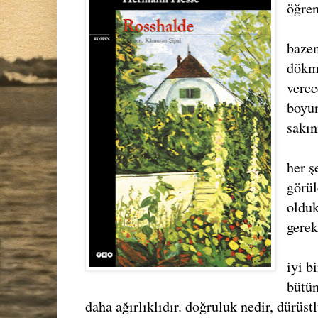
öğren
bazen
dökme
verec
boyu
sakın
her ş
görül
olduk
gerek
iyi b
bütün
daha ağırlıklıdır. doğruluk nedir, dürüstl