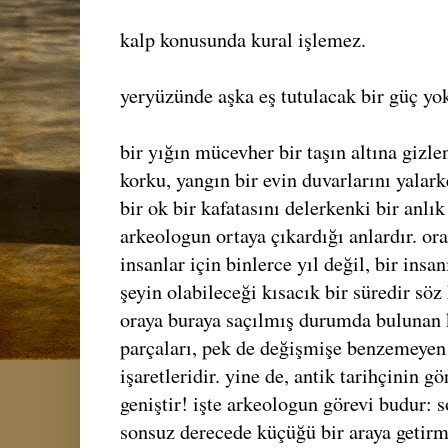
kalp konusunda kural işlemez.
yeryüzünde aşka eş tutulacak bir güç yok
bir yığın mücevher bir taşın altına gizle
korku, yangın bir evin duvarlarını yalark
bir ok bir kafatasını delerkenki bir anlık
arkeologun ortaya çıkardığı anlardır. or
insanlar için binlerce yıl değil, bir ins
şeyin olabileceği kısacık bir süredir sö
oraya buraya saçılmış durumda bulunan 
parçaları, pek de değişmişe benzemeyen 
işaretleridir. yine de, antik tarihçinin g
geniştir! işte arkeologun görevi budur:
sonsuz derecede küçüğü bir araya getirm