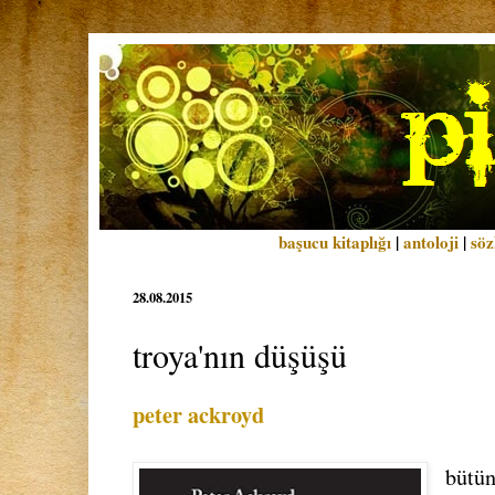
başucu kitaplığı
|
antoloji
|
söz
28.08.2015
troya'nın düşüşü
peter ackroyd
bütün