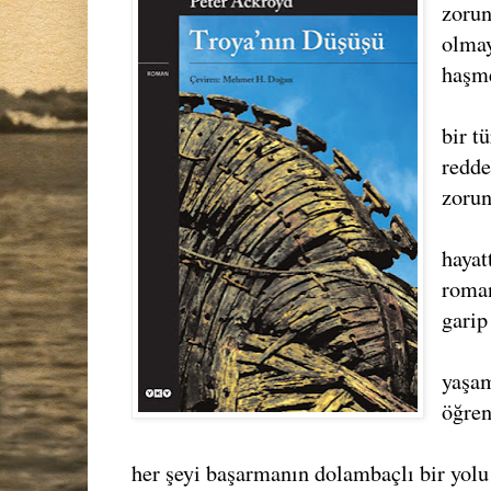
zorun
olmay
haşme
bir t
redde
zorun
hayat
roman
garip 
yaşam
öğren
her şeyi başarmanın dolambaçlı bir yolu 