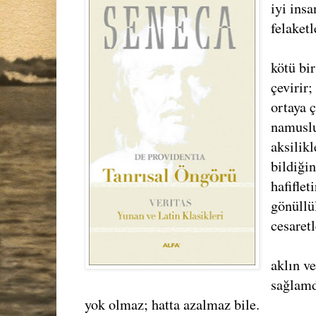
iyi ins
felaketl
kötü bir
çevirir
ortaya 
namuslu
aksilikl
bildiği
hafiflet
gönüllü
cesaretl
aklın ve
sağlamd
yok olmaz; hatta azalmaz bile.