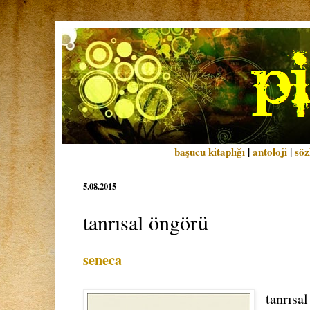
başucu kitaplığı
|
antoloji
|
söz
5.08.2015
tanrısal öngörü
seneca
tanrısa