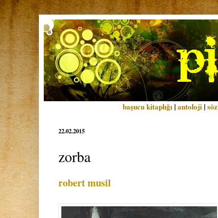
başucu kitaplığı
|
antoloji
|
söz
22.02.2015
zorba
robert musil