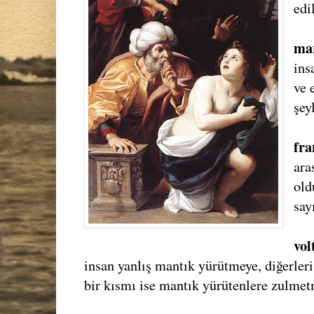
edi
ma
ins
ve 
şey
fr
ara
old
say
vol
insan yanlış mantık yürütmeye, diğerle
bir kısmı ise mantık yürütenlere zulm