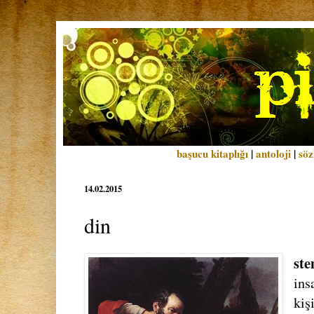
başucu kitaplığı
|
antoloji
|
söz
14.02.2015
din
ste
ins
kiş