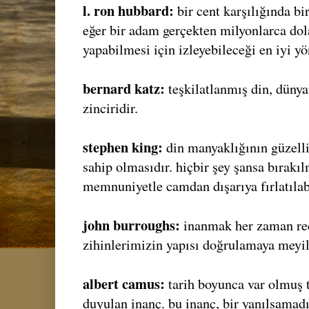
l. ron hubbard:
bir cent karşılığında b
eğer bir adam gerçekten milyonlarca dol
yapabilmesi için izleyebileceği en iyi y
bernard katz:
teşkilatlanmış din, düny
zinciridir.
stephen king:
din manyaklığının güzell
sahip olmasıdır. hiçbir şey şansa bırakı
memnuniyetle camdan dışarıya fırlatılabi
john burroughs:
inanmak her zaman re
zihinlerimizin yapısı doğrulamaya meyill
albert camus:
tarih boyunca var olmuş 
duyulan inanç. bu inanç, bir yanılsamadı