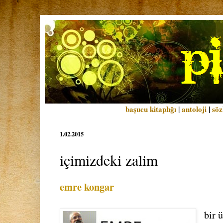
başucu kitaplığı
|
antoloji
|
söz
1.02.2015
içimizdeki zalim
emre kongar
bir 