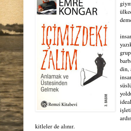
giym
ülke
deme
insa
yazı
grup
barb
din,
insa
süsl
yold
idea
işlet
ardı
kitleler de alınır.