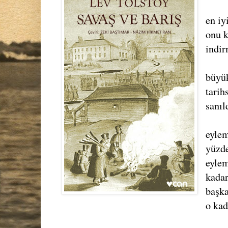
en iy
onu k
indir
büyük
tarih
sanıl
eylem
yüzde
eylem
kadar
başka
o kad