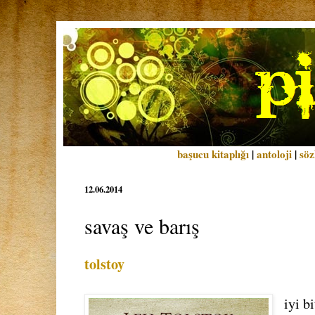
başucu kitaplığı
|
antoloji
|
söz
12.06.2014
savaş ve barış
tolstoy
iyi b