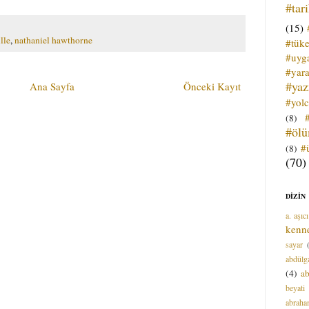
#tar
(15)
lle
,
nathaniel hawthorne
#tük
#uyga
#yara
#ya
Ana Sayfa
Önceki Kayıt
#yol
(8)
#öl
#
(8)
(70)
DİZİN
a. aşıcı
kenn
sayar
abdülga
(4)
ab
beyati
abrah