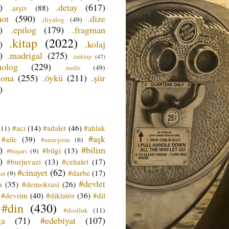
)
.detay
(617)
.arşiv
(88)
not
(590)
.dize
.diyalog
(49)
)
.epilog
(179)
.fragman
.kitap
(2022)
)
.kolaj
)
.madrigal
(275)
.mektup
(47)
nolog
(229)
.nedir
(49)
sona
(255)
.öykü
(211)
.şiir
)
#acı
(14)
#adalet
(46)
#ahlak
(11)
#aşk
#aile
(39)
#anarşizm
(6)
)
#bilim
#bilgi
(13)
#başarı
(9)
)
#burjuvazi
(13)
#cehalet
(17)
#cinayet
(62)
#darbe
(17)
et
(9)
#devlet
a
(35)
#demokrasi
(26)
#devrim
(40)
#diktatör
(36)
#dil
#din
(430)
#dostluk
(11)
ğa
(71)
#edebiyat
(107)