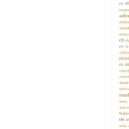
a
(1)
tocque
adle
döbli
white
tenny
(2)
al
(1)
al
nakıpo
püsk
a
(1)
sağıro
senefel
daude
ambros
maal
anais
anaksi
franc
a
(4)
andre 