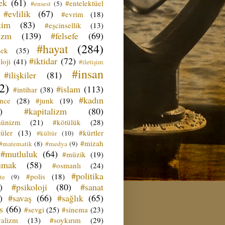
ek
(61)
#entelektüel
#ensest
(5)
#evlilik
(67)
#evrim
(18)
tim
(83)
#eşcinsellik
(13)
izm
(139)
#felsefe
(69)
#hayat
(284)
çek
(35)
#iktidar
(72)
loji
(41)
#iletişim
#insan
#ilişkiler
(81)
2)
#islam
(113)
#intihar
(38)
#kadın
ence
(28)
#junk
(19)
)
#kapitalizm
(80)
ünizm
(21)
#kötülük
(28)
üler
(13)
#kürtler
#kültür
(10)
#mizah
#matematik
(8)
#medya
(9)
#mutluluk
(64)
#müzik
(19)
umak
(58)
#osmanlı
(24)
#politika
#polis
(18)
te
(9)
)
#psikoloji
(80)
#sanat
)
#savaş
(66)
#sağlık
(65)
s
(66)
#sevgi
(25)
#sinema
(23)
yalizm
(13)
#soykırım
(29)