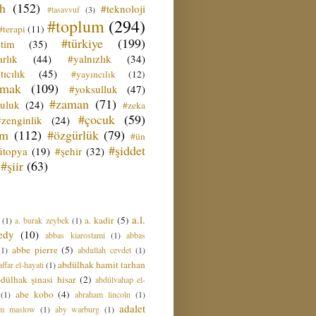
ih
(152)
#teknoloji
#tasavvuf
(3)
#toplum
(294)
#terapi
(11)
#türkiye
(199)
etim
(35)
rlık
(44)
#yalnızlık
(34)
tıcılık
(45)
#yayıncılık
(12)
zmak
(109)
#yoksulluk
(47)
#zaman
(71)
culuk
(24)
#zeka
#çocuk
(59)
#zenginlik
(24)
üm
(112)
#özgürlük
(79)
#ün
#şiddet
ütopya
(19)
#şehir
(32)
#şiir
(63)
a.l.
a. kadir
(5)
(1)
a. burak zeybek
(1)
edy
(10)
abbas kiarostami
(1)
abbas
abbe pierre
(5)
(1)
abdullah cevdet
(1)
abdülhak hamit tarhan
ffar el-hayati
(1)
dülhak şinasi hisar
(2)
abdülvahap el-
abe kobo
(4)
(1)
abraham lincoln
(1)
adalet
am maslow
(1)
aby warburg
(1)