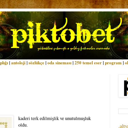
plığı
|
antoloji
|
sözlükçe
|
oda sineması
|
250 temel eser
|
program
|
o
kaderi terk edilmişlik ve unutulmuşluk
oldu.
.alty