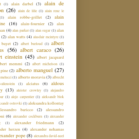
alain de
alain darbel
(3)
t
(1)
on
(26)
alain de lille
(1)
alain rene le
alain
alain robbe-grillet
(2)
(1)
ine
(16)
alain-fournier
(2)
alan
man
(4)
alan
alan parker
(1)
alan sugar
(1)
(2)
alan watts
(4)
alasdair mcintyre
(1)
albert
t bayet
(2)
albert burloud
(1)
us
(56)
albert caraco
(26)
rt einstein
(45)
albert jacquard
lbert memmi
(2)
albert michelson
(1)
alberto manguel
(27)
 pine
(2)
alberto moravia
(3)
 melucci
(1)
albrecht
aldous
alciatus
(6)
llenstein
(1)
ey
(13)
aleister crowley
(1)
alejandro
ar
(1)
alejo carpentier
(1)
aleksandr blok
aleksandra kollontay
ksandr ostrovki
(1)
alessandro baricco
(2)
alessandro
oni
(6)
alexander cockburn
(1)
alexander
alexander friedmann
(2)
g
(1)
nder herzen
(4)
alexander nehamas
lexander pope
(8)
alexandra david-neel