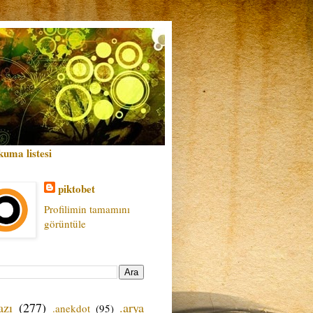
kuma listesi
piktobet
Profilimin tamamını
görüntüle
azı
(277)
.arya
.anekdot
(95)