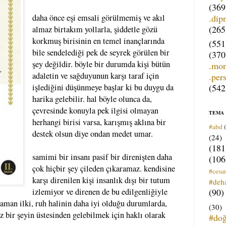
(369
.dip
daha önce eşi emsali görülmemiş ve akıl
(265
almaz birtakım yollarla, şiddetle gözü
korkmuş birisinin en temel inançlarında
(551
bile sendelediği pek de seyrek görülen bir
(370
şey değildir. böyle bir durumda kişi bütün
.mo
adaletin ve sağduyunun karşı taraf için
.per
(542
işlediğini düşünmeye başlar ki bu duygu da
harika gelebilir. hal böyle olunca da,
çevresinde konuyla pek ilgisi olmayan
TEMA
herhangi birisi varsa, karışmış aklına bir
#abd
destek olsun diye ondan medet umar.
(24)
(181
samimi bir insanı pasif bir direnişten daha
(106
çok hiçbir şey çileden çıkaramaz. kendisine
#cesar
karşı direnilen kişi insanlık dışı bir tutum
#deh
(90)
izlemiyor ve direnen de bu edilgenliğiyle
zaman ilki, ruh halinin daha iyi olduğu durumlarda,
(30)
 bir şeyin üstesinden gelebilmek için haklı olarak
#do