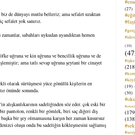
#em
(27)
n biz de dünyayı mutlu belleriz; ama sefalet uzaktan
#eği
#faş
ç sefalet yok sanırız.
#ger
ğu zamanlar, sabahları uykudan uyandıktan hemen
#ideo
(10)
(47
öfke uğruna ve kin uğruna ve bencillik uğruna ve de
#işk
işlemiştir; ama tatlı sevap uğruna şeytani bir cinayet
(218
#kom
#köyl
ekli olarak sürtüşmesi yüce gönüllü kişilerin en
(19)
ratır önünde sonunda.
(30)
#ok
e'in alışkanlıkarının sadeliğinden söz eder. çok eski bir
#otori
bir pantolon, renkli bir gömlek, biri saç diğeri diş
(179
an başka bir şey olmamasına karşın her zaman kusursuz
(138
#sek
 denizci oluşu onda bu sadeliğin kökleşmesini sağlamış
#sos