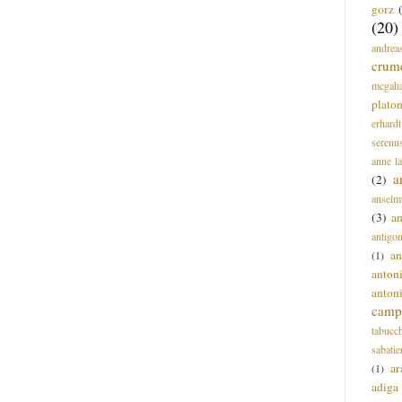
gorz
(20)
andrea
crum
mcgah
plato
erhardt
serenu
anne l
a
(2)
anselm
(3)
a
antigo
an
(1)
anton
anton
campi
tabucc
sabatie
ar
(1)
adiga