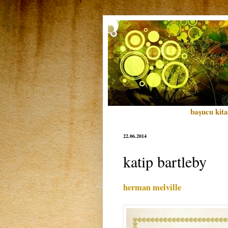
başucu kita
22.06.2014
katip bartleby
herman melville