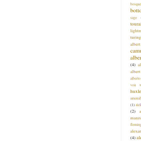
bosque
bott
sage
toura
light
turing
alber
cam
albe
(4)
a
albert
alberto
von wa
huxl
amenab
(1)
ale
(2)
manz
flemin
alexa
a
(4)