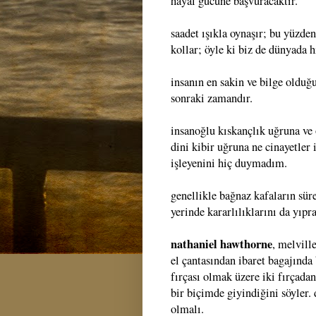
hayal gücüne başvuracaktır.
saadet ışıkla oynaşır; bu yüzde
kollar; öyle ki biz de dünyada hi
insanın en sakin ve bilge oldu
sonraki zamandır.
insanoğlu kıskançlık uğruna ve 
dini kibir uğruna ne cinayetler 
işleyenini hiç duymadım.
genellikle bağnaz kafaların sür
yerinde kararlılıklarını da yıp
nathaniel hawthorne
, melvill
el çantasından ibaret bagajında 
fırçası olmak üzere iki fırçad
bir biçimde giyindiğini söyler.
olmalı.