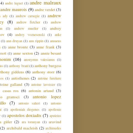
andre malraux
(4)
andre luguet
(1)
andre maurois
(9)
andre verdet
(3)
andrew
s ady
(1)
andrew carnegie
(1)
ey
(8)
andrew fletcher
(1)
andrew
andrey
an
(1)
andrew mueller
(1)
nov
(4)
andrey voznesenski
(1)
anke
(1)
ann druyan
(1)
ann rippin
(1)
annaeus
anne bronte
(3)
anne frank
(3)
s
(1)
anne sexton
(2)
annie besant
amott
(1)
nonim
(16)
anonymus valesianus
(1)
anthony burgess
us
(1)
anthony brant
(1)
nthony giddens
(6)
anthony storr
(6)
antisthenes
(2)
nos
(1)
antoine furetiere
toine galland
(3)
antoine lavoisier
(1)
i casas ros
(6)
antonin artaud
(3)
antonio lopez
io gramsci
(3)
llo
(7)
antonio salieri
(1)
antonio
hi
(1)
apollonialı diogenes
(1)
apollonie
apostolos doxiadis
(7)
r
(1)
apuleius
a güler
(2)
aravind
ara toranyan
(1)
(2)
archibald macleish
(2)
archimedes