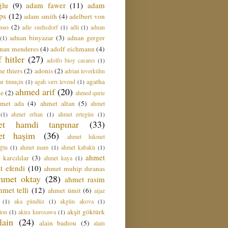
ğlu
(9)
adam fawer
(11)
adam
ips
(12)
adam smith
(4)
adelbert von
sso
(2)
adie suehsdorf
(1)
adli
(1)
adnan
adnan binyazar
(3)
adnan gerger
(1)
nan menderes
(4)
adolf eichmann
(4)
f hitler
(27)
adolfo bioy casares
(1)
e thiers
(2)
adonis
(2)
adrian leverkühn
agatha
ar timuçin
(1)
agah sırrı levend
(1)
ahmed arif
(20)
ie
(2)
ahmed qurie
hmet ada
(4)
ahmet altan
(5)
ahmet
(1)
ahmet erhan
(1)
ahmet ertegün
(1)
et hamdi tanpınar
(33)
et haşim
(36)
ahmet hikmet
ğlu
(1)
ahmet inam
(1)
ahmet kabaklı
(1)
ahmet
 karcılılar
(3)
ahmet kaya
(1)
t efendi
(10)
ahmet muhip dıranas
hmet oktay
(28)
ahmet rasim
hmet telli
(12)
ahmet ümit
(6)
aijaz
(1)
aka gündüz
(1)
akgün akova
(1)
akşit göktürk
ton
(1)
akira kurosawa
(1)
lain
(24)
alain badiou
(5)
alain