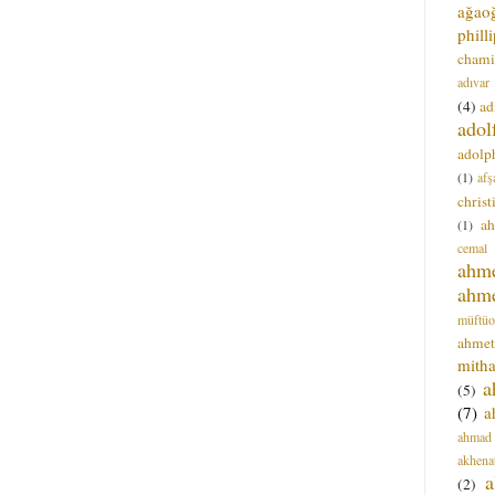
ağao
phill
chami
adıvar
(4)
ad
adol
adolph
(1)
afş
christ
a
(1)
cemal
ahm
ahm
müftüo
ahmet
mitha
a
(5)
(7)
a
ahmad
akhena
a
(2)