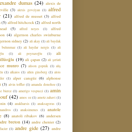
lexandre dumas
(24)
alexis de
alfred
ville
(3)
alexis govciyan
(1)
r
(21)
alfred de musset
(3)
alfred
n
(5)
alfred hitchcock
(2)
alfred north
head
(5)
alfred
alfred noyes
(1)
son
(4)
algernon charles swinburne
gernon sidney
(2)
ali akay
(1)
ali baydak
i bulunmaz
(1)
ali haydar nergis
(1)
ali
ali
ğlu
(1)
ali poyrazoğlu
(1)
üllüoğlu
(19)
ali çapan
(2)
ali şeriati
lice munro
(7)
alison gopnik
(1)
aliş
ğlu
(1)
alkaios
(1)
allen ginsberg
(1)
alois
alper canıgüz
(6)
alphonse
der
(1)
t
(3)
alvin toffler
(1)
amanda donohoe
(1)
amin
e bierce
(1)
amerigo vespucci
(1)
ouf
(42)
amos oz
(1)
amotz zahavi
(1)
 nin
(4)
anakharsis
(1)
anaksagoras
(1)
anatole
mandros
(1)
anaksimenes
(1)
e
(8)
anatoli ribakov
(6)
andersen
ndre breton
(14)
andre chenier
(2)
andre gide
(27)
andre
dacier
(1)