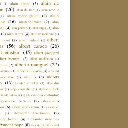
alain de
alain darbel
(3)
t
(1)
on
(26)
alain de lille
(1)
alain rene le
alain
alain robbe-grillet
(2)
(1)
ine
(16)
alain-fournier
(2)
alan
man
(4)
alan
alan parker
(1)
alan sugar
(1)
(2)
alan watts
(4)
alasdair mcintyre
(1)
albert
t bayet
(2)
albert burloud
(1)
us
(56)
albert caraco
(26)
rt einstein
(45)
albert jacquard
lbert memmi
(2)
albert michelson
(1)
alberto manguel
(27)
 pine
(2)
alberto moravia
(3)
 melucci
(1)
albrecht
aldous
alciatus
(6)
llenstein
(1)
ey
(13)
aleister crowley
(1)
alejandro
ar
(1)
alejo carpentier
(1)
aleksandr blok
aleksandra kollontay
ksandr ostrovki
(1)
alessandro baricco
(2)
alessandro
oni
(6)
alexander cockburn
(1)
alexander
alexander friedmann
(2)
g
(1)
nder herzen
(4)
alexander nehamas
lexander pope
(8)
alexandra david-neel