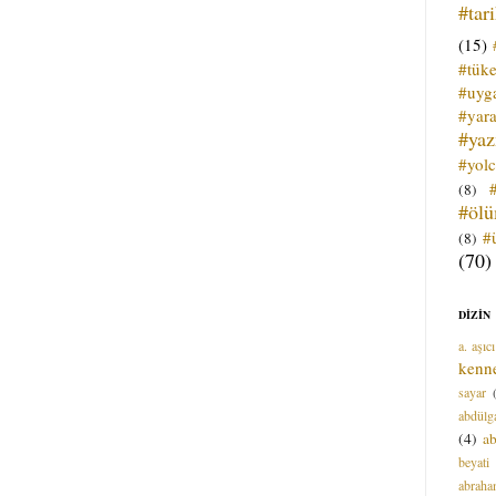
#tar
(15)
#tük
#uyga
#yara
#ya
#yol
(8)
#öl
#
(8)
(70)
DİZİN
a. aşıcı
kenn
sayar
abdülga
(4)
ab
beyati
abrah