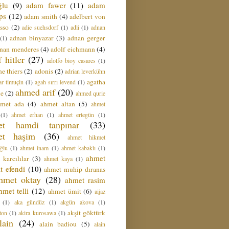
ğlu
(9)
adam fawer
(11)
adam
ips
(12)
adam smith
(4)
adelbert von
sso
(2)
adie suehsdorf
(1)
adli
(1)
adnan
adnan binyazar
(3)
adnan gerger
(1)
nan menderes
(4)
adolf eichmann
(4)
f hitler
(27)
adolfo bioy casares
(1)
e thiers
(2)
adonis
(2)
adrian leverkühn
agatha
ar timuçin
(1)
agah sırrı levend
(1)
ahmed arif
(20)
ie
(2)
ahmed qurie
hmet ada
(4)
ahmet altan
(5)
ahmet
(1)
ahmet erhan
(1)
ahmet ertegün
(1)
et hamdi tanpınar
(33)
et haşim
(36)
ahmet hikmet
ğlu
(1)
ahmet inam
(1)
ahmet kabaklı
(1)
ahmet
 karcılılar
(3)
ahmet kaya
(1)
t efendi
(10)
ahmet muhip dıranas
hmet oktay
(28)
ahmet rasim
hmet telli
(12)
ahmet ümit
(6)
aijaz
(1)
aka gündüz
(1)
akgün akova
(1)
akşit göktürk
ton
(1)
akira kurosawa
(1)
lain
(24)
alain badiou
(5)
alain