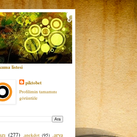
kuma listesi
piktobet
Profilimin tamamını
görüntüle
azı
(277)
.arya
.anekdot
(95)