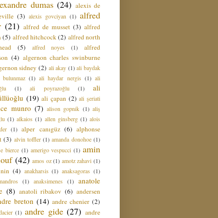
lexandre dumas
(24)
alexis de
alfred
ville
(3)
alexis govciyan
(1)
r
(21)
alfred de musset
(3)
alfred
n
(5)
alfred hitchcock
(2)
alfred north
head
(5)
alfred
alfred noyes
(1)
son
(4)
algernon charles swinburne
gernon sidney
(2)
ali akay
(1)
ali baydak
i bulunmaz
(1)
ali haydar nergis
(1)
ali
ali
ğlu
(1)
ali poyrazoğlu
(1)
üllüoğlu
(19)
ali çapan
(2)
ali şeriati
lice munro
(7)
alison gopnik
(1)
aliş
ğlu
(1)
alkaios
(1)
allen ginsberg
(1)
alois
alper canıgüz
(6)
alphonse
der
(1)
t
(3)
alvin toffler
(1)
amanda donohoe
(1)
amin
e bierce
(1)
amerigo vespucci
(1)
ouf
(42)
amos oz
(1)
amotz zahavi
(1)
 nin
(4)
anakharsis
(1)
anaksagoras
(1)
anatole
mandros
(1)
anaksimenes
(1)
e
(8)
anatoli ribakov
(6)
andersen
ndre breton
(14)
andre chenier
(2)
andre gide
(27)
andre
dacier
(1)