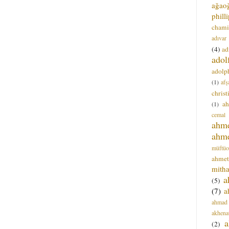
ağao
phill
chami
adıvar
(4)
ad
adol
adolph
(1)
afş
christ
a
(1)
cemal
ahm
ahm
müftüo
ahmet
mitha
a
(5)
(7)
a
ahmad
akhena
a
(2)