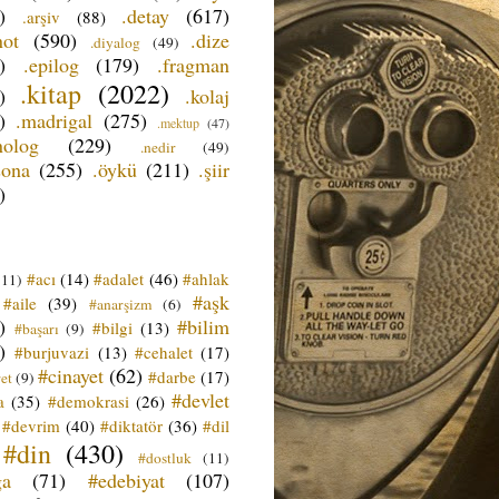
)
.detay
(617)
.arşiv
(88)
not
(590)
.dize
.diyalog
(49)
)
.epilog
(179)
.fragman
.kitap
(2022)
)
.kolaj
)
.madrigal
(275)
.mektup
(47)
nolog
(229)
.nedir
(49)
sona
(255)
.öykü
(211)
.şiir
)
#acı
(14)
#adalet
(46)
#ahlak
(11)
#aşk
#aile
(39)
#anarşizm
(6)
)
#bilim
#bilgi
(13)
#başarı
(9)
)
#burjuvazi
(13)
#cehalet
(17)
#cinayet
(62)
#darbe
(17)
et
(9)
#devlet
a
(35)
#demokrasi
(26)
#devrim
(40)
#diktatör
(36)
#dil
#din
(430)
#dostluk
(11)
ğa
(71)
#edebiyat
(107)