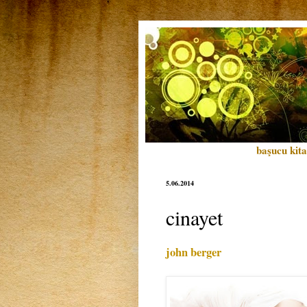
başucu kita
5.06.2014
cinayet
john berger