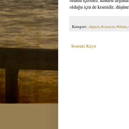
ölümü içermez. kendisi dışında h
olduğu için de kısmidir, düşüne
Kategori:
.dipnot
,
#cinayet
,
#ölüm
,
Sonraki Kayıt