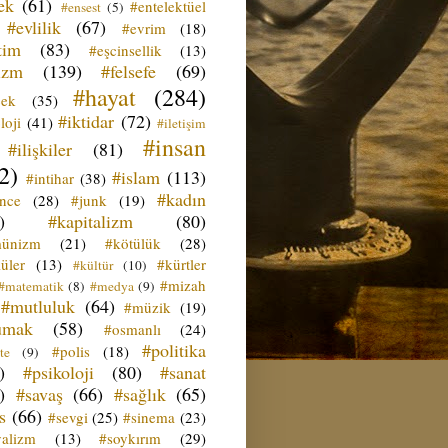
ek
(61)
#entelektüel
#ensest
(5)
#evlilik
(67)
#evrim
(18)
tim
(83)
#eşcinsellik
(13)
izm
(139)
#felsefe
(69)
#hayat
(284)
çek
(35)
#iktidar
(72)
loji
(41)
#iletişim
#insan
#ilişkiler
(81)
2)
#islam
(113)
#intihar
(38)
#kadın
ence
(28)
#junk
(19)
)
#kapitalizm
(80)
ünizm
(21)
#kötülük
(28)
üler
(13)
#kürtler
#kültür
(10)
#mizah
#matematik
(8)
#medya
(9)
#mutluluk
(64)
#müzik
(19)
umak
(58)
#osmanlı
(24)
#politika
#polis
(18)
te
(9)
)
#psikoloji
(80)
#sanat
)
#savaş
(66)
#sağlık
(65)
s
(66)
#sevgi
(25)
#sinema
(23)
yalizm
(13)
#soykırım
(29)