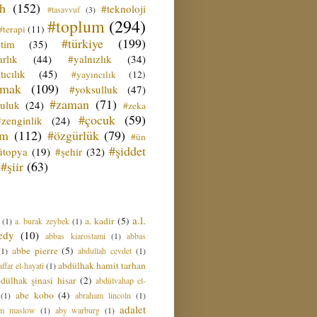
ih
(152)
#teknoloji
#tasavvuf
(3)
#toplum
(294)
#terapi
(11)
#türkiye
(199)
etim
(35)
rlık
(44)
#yalnızlık
(34)
tıcılık
(45)
#yayıncılık
(12)
zmak
(109)
#yoksulluk
(47)
#zaman
(71)
culuk
(24)
#zeka
#çocuk
(59)
#zenginlik
(24)
üm
(112)
#özgürlük
(79)
#ün
#şiddet
ütopya
(19)
#şehir
(32)
#şiir
(63)
a.l.
a. kadir
(5)
(1)
a. burak zeybek
(1)
edy
(10)
abbas kiarostami
(1)
abbas
abbe pierre
(5)
(1)
abdullah cevdet
(1)
abdülhak hamit tarhan
ffar el-hayati
(1)
dülhak şinasi hisar
(2)
abdülvahap el-
abe kobo
(4)
(1)
abraham lincoln
(1)
adalet
am maslow
(1)
aby warburg
(1)