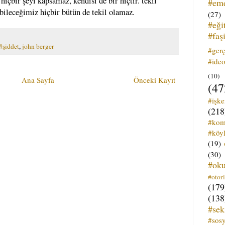
içbir şeyi kapsamaz, kendisi de bir hiçtir. tekil
#em
bileceğimiz hiçbir bütün de tekil olamaz.
(27)
#eği
#faş
#şiddet
,
john berger
#ger
#ideo
(10)
Ana Sayfa
Önceki Kayıt
(47
#işk
(218
#kom
#köyl
(19)
(30)
#ok
#otori
(179
(138
#sek
#sos