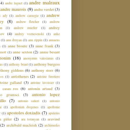
andre malraux
(4)
andre luguet
(1)
andre maurois
(9)
andre verdet
(3)
andrew
s ady
(1)
andrew carnegie
(1)
ey
(8)
andrew fletcher
(1)
andrew
andrey
an
(1)
andrew mueller
(1)
nov
(4)
andrey voznesenski
(1)
anke
(1)
ann druyan
(1)
ann rippin
(1)
annaeus
anne bronte
(3)
anne frank
(3)
s
(1)
anne sexton
(2)
annie besant
amott
(1)
nonim
(16)
anonymus valesianus
(1)
anthony burgess
us
(1)
anthony brant
(1)
nthony giddens
(6)
anthony storr
(6)
antisthenes
(2)
nos
(1)
antoine furetiere
toine galland
(3)
antoine lavoisier
(1)
i casas ros
(6)
antonin artaud
(3)
antonio lopez
io gramsci
(3)
llo
(7)
antonio salieri
(1)
antonio
hi
(1)
apollonialı diogenes
(1)
apollonie
apostolos doxiadis
(7)
r
(1)
apuleius
a güler
(2)
aravind
ara toranyan
(1)
(2)
archibald macleish
(2)
archimedes