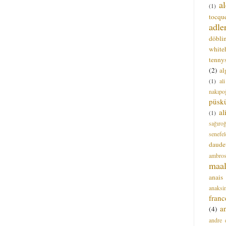
a
(1)
tocque
adle
döbli
white
tenny
(2)
al
(1)
al
nakıpo
püsk
a
(1)
sağıro
senefel
daude
ambros
maal
anais
anaksi
franc
a
(4)
andre 