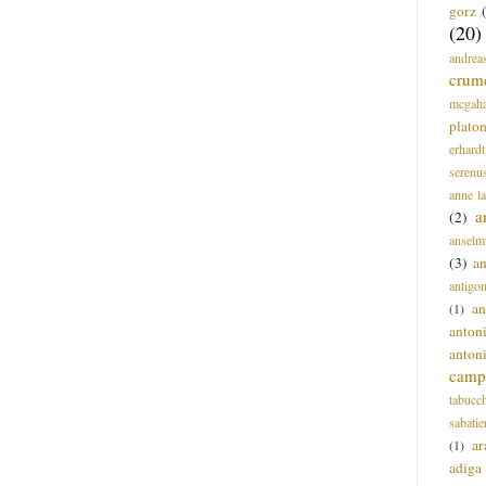
gorz
(20)
andrea
crum
mcgah
plato
erhardt
serenu
anne l
a
(2)
anselm
(3)
a
antigo
an
(1)
anton
anton
campi
tabucc
sabatie
ar
(1)
adiga