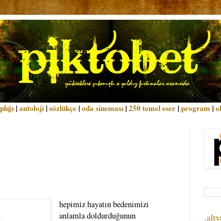
plığı
|
antoloji
|
sözlükçe
|
oda sineması
|
250 temel eser
|
program
|
o
hepimiz hayatın bedenimizi
anlamla doldurduğunun
.alty