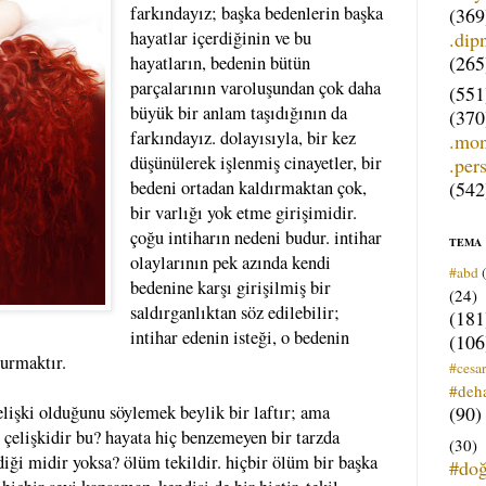
farkındayız; başka bedenlerin başka
(369
.dip
hayatlar içerdiğinin ve bu
(265
hayatların, bedenin bütün
parçalarının varoluşundan çok daha
(551
büyük bir anlam taşıdığının da
(370
farkındayız. dolayısıyla, bir kez
.mo
düşünülerek işlenmiş cinayetler, bir
.per
(542
bedeni ortadan kaldırmaktan çok,
bir varlığı yok etme girişimidir.
çoğu intiharın nedeni budur. intihar
TEMA
olaylarının pek azında kendi
#abd
bedenine karşı girişilmiş bir
(24)
saldırganlıktan söz edilebilir;
(181
intihar edenin isteği, o bedenin
(106
turmaktır.
#cesar
#deh
(90)
elişki olduğunu söylemek beylik bir laftır; ama
r çelişkidir bu? hayata hiç benzemeyen bir tarzda
(30)
iği midir yoksa? ölüm tekildir. hiçbir ölüm bir başka
#do