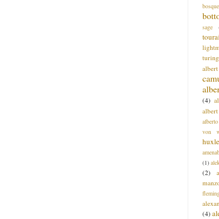
bosque
bott
sage
toura
light
turing
alber
cam
albe
(4)
a
albert
alberto
von wa
huxl
amenab
(1)
ale
(2)
manz
flemin
alexa
a
(4)