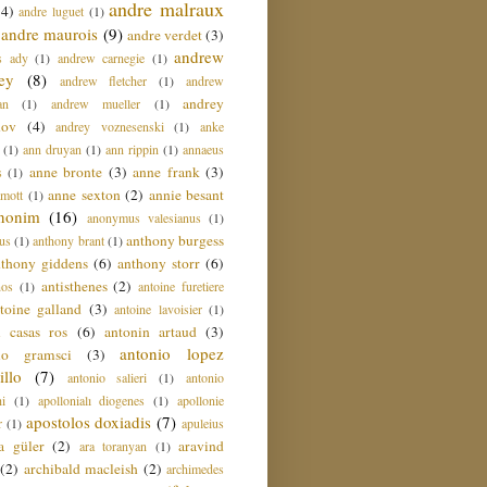
andre malraux
(4)
andre luguet
(1)
andre maurois
(9)
andre verdet
(3)
andrew
s ady
(1)
andrew carnegie
(1)
ey
(8)
andrew fletcher
(1)
andrew
andrey
an
(1)
andrew mueller
(1)
nov
(4)
andrey voznesenski
(1)
anke
(1)
ann druyan
(1)
ann rippin
(1)
annaeus
anne bronte
(3)
anne frank
(3)
s
(1)
anne sexton
(2)
annie besant
amott
(1)
nonim
(16)
anonymus valesianus
(1)
anthony burgess
us
(1)
anthony brant
(1)
nthony giddens
(6)
anthony storr
(6)
antisthenes
(2)
nos
(1)
antoine furetiere
toine galland
(3)
antoine lavoisier
(1)
i casas ros
(6)
antonin artaud
(3)
antonio lopez
io gramsci
(3)
llo
(7)
antonio salieri
(1)
antonio
hi
(1)
apollonialı diogenes
(1)
apollonie
apostolos doxiadis
(7)
r
(1)
apuleius
a güler
(2)
aravind
ara toranyan
(1)
(2)
archibald macleish
(2)
archimedes