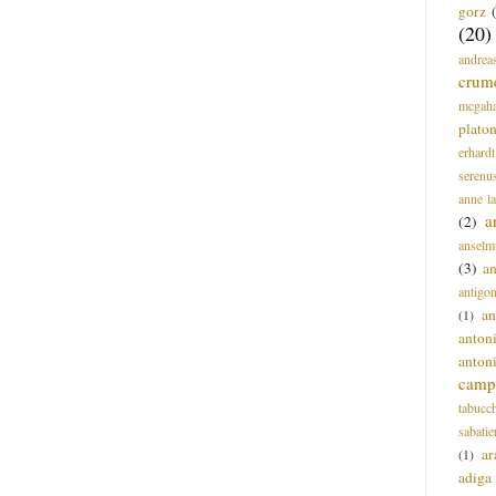
gorz
(20)
andrea
crum
mcgah
plato
erhardt
serenu
anne l
a
(2)
anselm
(3)
a
antigo
an
(1)
anton
anton
campi
tabucc
sabatie
ar
(1)
adiga