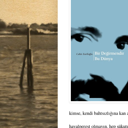
kimse, kendi bahtsızlığına kan a
hayalperest olmayın. hep sükutu