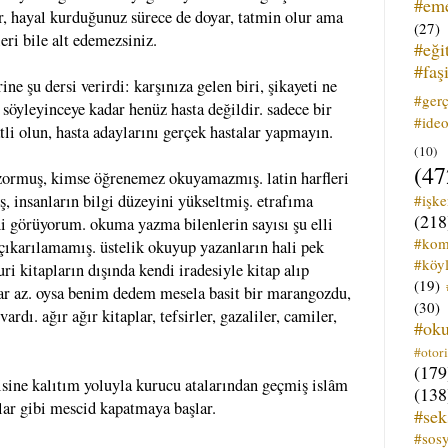
#em
ır, hayal kurduğunuz sürece de doyar, tatmin olur ama
(27)
ri bile alt edemezsiniz.
#eği
#faş
ine şu dersi verirdi: karşınıza gelen biri, şikayeti ne
#ger
ı söyleyinceye kadar henüz hasta değildir. sadece bir
#ideo
tli olun, hasta adaylarını gerçek hastalar yapmayın.
(10)
(47
i zormuş, kimse öğrenemez okuyamazmış. latin harfleri
#işk
, insanların bilgi düzeyini yükseltmiş. etrafıma
(218
ni görüyorum. okuma yazma bilenlerin sayısı şu elli
#kom
e çıkarılamamış. üstelik okuyup yazanların hali pek
#köyl
ri kitapların dışında kendi iradesiyle kitap alıp
(19)
ar az. oysa benim dedem mesela basit bir marangozdu,
(30)
ardı. ağır ağır kitaplar, tefsirler, gazaliler, camiler,
#ok
#otori
(179
isine kalıtım yoluyla kurucu atalarından geçmiş islâm
(138
lar gibi mescid kapatmaya başlar.
#sek
#sos