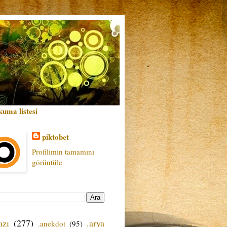
kuma listesi
piktobet
Profilimin tamamını
görüntüle
azı
(277)
.arya
.anekdot
(95)