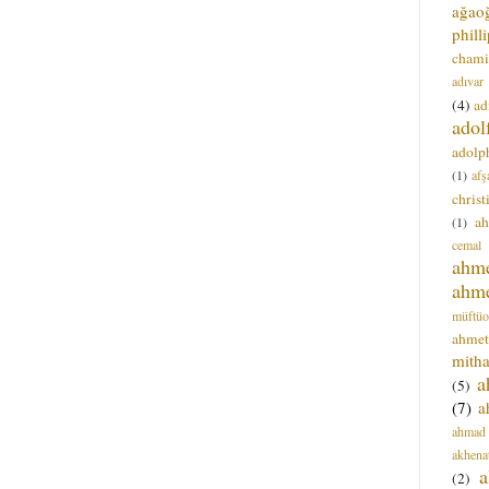
ağao
phill
chami
adıvar
(4)
ad
adol
adolph
(1)
afş
christ
a
(1)
cemal
ahm
ahm
müftüo
ahmet
mitha
a
(5)
(7)
a
ahmad
akhena
a
(2)