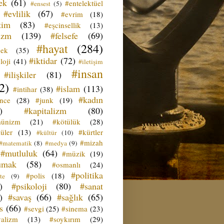
ek
(61)
#entelektüel
#ensest
(5)
#evlilik
(67)
#evrim
(18)
tim
(83)
#eşcinsellik
(13)
izm
(139)
#felsefe
(69)
#hayat
(284)
çek
(35)
#iktidar
(72)
loji
(41)
#iletişim
#insan
#ilişkiler
(81)
2)
#islam
(113)
#intihar
(38)
#kadın
ence
(28)
#junk
(19)
)
#kapitalizm
(80)
ünizm
(21)
#kötülük
(28)
üler
(13)
#kürtler
#kültür
(10)
#mizah
#matematik
(8)
#medya
(9)
#mutluluk
(64)
#müzik
(19)
umak
(58)
#osmanlı
(24)
#politika
#polis
(18)
te
(9)
)
#psikoloji
(80)
#sanat
)
#savaş
(66)
#sağlık
(65)
s
(66)
#sevgi
(25)
#sinema
(23)
yalizm
(13)
#soykırım
(29)