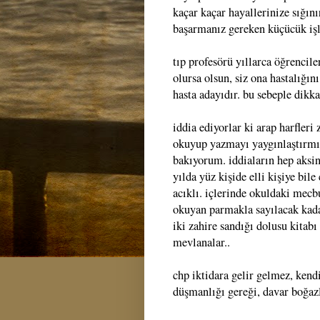
kaçar kaçar hayallerinize sığın
başarmanız gereken küçücük işle
tıp profesörü yıllarca öğrenciler
olursa olsun, siz ona hastalığın
hasta adayıdır. bu sebeple dikka
iddia ediyorlar ki arap harfler
okuyup yazmayı yaygınlaştırmış
bakıyorum. iddiaların hep aksi
yılda yüz kişide elli kişiye bil
acıklı. içlerinde okuldaki mecbu
okuyan parmakla sayılacak kad
iki zahire sandığı dolusu kitabı v
mevlanalar..
chp iktidara gelir gelmez, kend
düşmanlığı gereği, davar boğaz