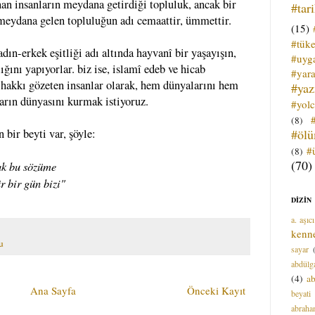
n insanların meydana getirdiği topluluk, ancak bir
#tar
eydana gelen topluluğun adı cemaattir, ümmettir.
(15)
#tük
adın-erkek eşitliği adı altında hayvanî bir yaşayışın,
#uyga
lığını yapıyorlar. biz ise, islamî edeb ve hicab
#yara
n, hakkı gözeten insanlar olarak, hem dünyalarını hem
#ya
ların dünyasını kurmak istiyoruz.
#yol
(8)
#öl
n bir beyti var, şöyle:
#
(8)
(70)
lak bu sözüme
 bir gün bizi"
DİZİN
a. aşıcı
kenn
u
sayar
abdülga
(4)
ab
Ana Sayfa
Önceki Kayıt
beyati
abrah