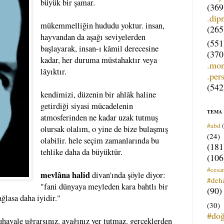
büyük bir şamar.
(369
.dip
mükemmelliğin hududu yoktur. insan,
(265
hayvandan da aşağı seviyelerden
(551
başlayarak, insan-ı kâmil derecesine
(370
kadar, her duruma müstahaktır veya
.mo
lâyıktır.
.per
(542
kendimizi, düzenin bir ahlâk haline
getirdiği siyasi mücadelenin
TEMA
atmosferinden ne kadar uzak tutmuş
#abd
olursak olalım, o yine de bize bulaşmış
(24)
olabilir. hele seçim zamanlarında bu
(181
tehlike daha da büyüktür.
(106
#cesar
mevlâna halid
divan'ında şöyle diyor:
#deh
"fani dünyaya meyleden kara bahtlı bir
(90)
ğlasa daha iyidir."
(30)
#do
hayale uğrarsınız. ayağınız yer tutmaz. gerçeklerden