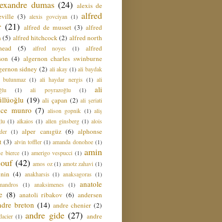
lexandre dumas
(24)
alexis de
alfred
ville
(3)
alexis govciyan
(1)
r
(21)
alfred de musset
(3)
alfred
n
(5)
alfred hitchcock
(2)
alfred north
head
(5)
alfred
alfred noyes
(1)
son
(4)
algernon charles swinburne
gernon sidney
(2)
ali akay
(1)
ali baydak
i bulunmaz
(1)
ali haydar nergis
(1)
ali
ali
ğlu
(1)
ali poyrazoğlu
(1)
üllüoğlu
(19)
ali çapan
(2)
ali şeriati
lice munro
(7)
alison gopnik
(1)
aliş
ğlu
(1)
alkaios
(1)
allen ginsberg
(1)
alois
alper canıgüz
(6)
alphonse
der
(1)
t
(3)
alvin toffler
(1)
amanda donohoe
(1)
amin
e bierce
(1)
amerigo vespucci
(1)
ouf
(42)
amos oz
(1)
amotz zahavi
(1)
 nin
(4)
anakharsis
(1)
anaksagoras
(1)
anatole
mandros
(1)
anaksimenes
(1)
e
(8)
anatoli ribakov
(6)
andersen
ndre breton
(14)
andre chenier
(2)
andre gide
(27)
andre
dacier
(1)