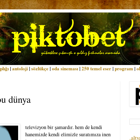
plığı
|
antoloji
|
sözlükçe
|
oda sineması
|
250 temel eser
|
program
|
o
bu dünya
televizyon bir şamardır. hem de kendi
hanemizde kendi elimizle suratımıza inen
.alty