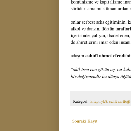
komünizme ve kapitalizme inana
sürüdür. ama müslümanlardan m
onlar serbest seks eğitiminin, k
alkol ve dansın, flörtün taraftar
içerisinde, çalışan, ibadet ede
de ahiretlerini imar eden insan
cahidî ahmet efendi
adaşım
'ni
"akil isen can gözün aç, tut ku
bir değirmendir bu dünya öğütür
Kategori:
.kitap
,
.yk8
,
cahit zarifoğl
Sonraki Kayıt