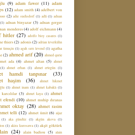
ğlu
(9)
adam fawer
(11)
adam
ips
(12)
adam smith
(4)
adelbert von
sso
(2)
adie suehsdorf
(1)
adli
(1)
adnan
adnan binyazar
(3)
adnan gerger
(1)
nan menderes
(4)
adolf eichmann
(4)
f hitler
(27)
adolfo bioy casares
(1)
e thiers
(2)
adonis
(2)
adrian leverkühn
agatha
ar timuçin
(1)
agah sırrı levend
(1)
ahmed arif
(20)
ie
(2)
ahmed qurie
hmet ada
(4)
ahmet altan
(5)
ahmet
(1)
ahmet erhan
(1)
ahmet ertegün
(1)
et hamdi tanpınar
(33)
et haşim
(36)
ahmet hikmet
ğlu
(1)
ahmet inam
(1)
ahmet kabaklı
(1)
ahmet
 karcılılar
(3)
ahmet kaya
(1)
t efendi
(10)
ahmet muhip dıranas
hmet oktay
(28)
ahmet rasim
hmet telli
(12)
ahmet ümit
(6)
aijaz
(1)
aka gündüz
(1)
akgün akova
(1)
akşit göktürk
ton
(1)
akira kurosawa
(1)
lain
(24)
alain badiou
(5)
alain