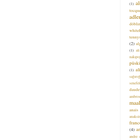
a
(1)
tocque
adle
döbli
white
tenny
(2)
al
(1)
al
nakıpo
püsk
a
(1)
sağıro
senefel
daude
ambros
maal
anais
anaksi
franc
a
(4)
andre 