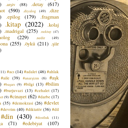
)
.detay
(617)
.arşiv
(88)
not
(590)
.dize
.diyalog
(49)
)
.epilog
(179)
.fragman
.kitap
(2022)
)
.kolaj
)
.madrigal
(275)
.mektup
(47)
nolog
(229)
.nedir
(49)
sona
(255)
.öykü
(211)
.şiir
)
#acı
(14)
#adalet
(46)
#ahlak
(11)
#aşk
#aile
(39)
#anarşizm
(6)
)
#bilim
#bilgi
(13)
#başarı
(9)
)
#burjuvazi
(13)
#cehalet
(17)
#cinayet
(62)
#darbe
(17)
et
(9)
#devlet
a
(35)
#demokrasi
(26)
#devrim
(40)
#diktatör
(36)
#dil
#din
(430)
#dostluk
(11)
ğa
(71)
#edebiyat
(107)