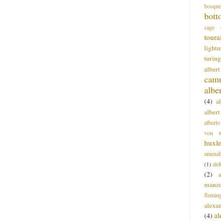
bosque
bott
sage
toura
light
turing
alber
cam
albe
(4)
a
albert
alberto
von wa
huxl
amenab
(1)
ale
(2)
manz
flemin
alexa
a
(4)