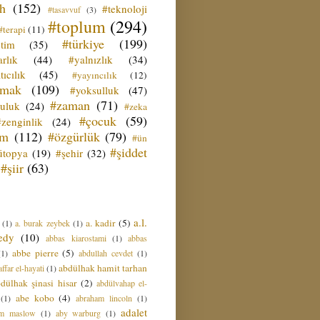
ih
(152)
#teknoloji
#tasavvuf
(3)
#toplum
(294)
#terapi
(11)
#türkiye
(199)
etim
(35)
rlık
(44)
#yalnızlık
(34)
tıcılık
(45)
#yayıncılık
(12)
zmak
(109)
#yoksulluk
(47)
#zaman
(71)
culuk
(24)
#zeka
#çocuk
(59)
#zenginlik
(24)
üm
(112)
#özgürlük
(79)
#ün
#şiddet
ütopya
(19)
#şehir
(32)
#şiir
(63)
a.l.
a. kadir
(5)
(1)
a. burak zeybek
(1)
edy
(10)
abbas kiarostami
(1)
abbas
abbe pierre
(5)
(1)
abdullah cevdet
(1)
abdülhak hamit tarhan
ffar el-hayati
(1)
dülhak şinasi hisar
(2)
abdülvahap el-
abe kobo
(4)
(1)
abraham lincoln
(1)
adalet
am maslow
(1)
aby warburg
(1)