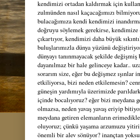
kendimizi ortadan kaldırmak için kullanı
zulmünden nasıl kaçacağımızı bilmiyor
bulacağımıza kendi kendimizi inandırmay
doğruyu söylemek gerekirse, kendimize 
çıkartıyor, kendimizi daha büyük sıkıntı
buluşlarımızla dünya yüzünü değiştiriyor
dünyayı tanınmayacak şekilde değişmiş b
dayanılmaz bir hale gelinceye kadar.. uzak
sorarım size, eğer bu değişmez ışınlar i
etkiliyorsa, bizi neden etkilemesin? cenn
güneşin yardımıyla üzerimizde parıldark
içinde bocalıyoruz? eğer bizi meydana g
olmazsa, neden yavaş yavaş eriyip bitiyor
meydana getiren elemanların erimedikler
oluyoruz; çünkü yaşama arzumuzu yitiri
önemli bir alev sönüyor? inançtan yoks