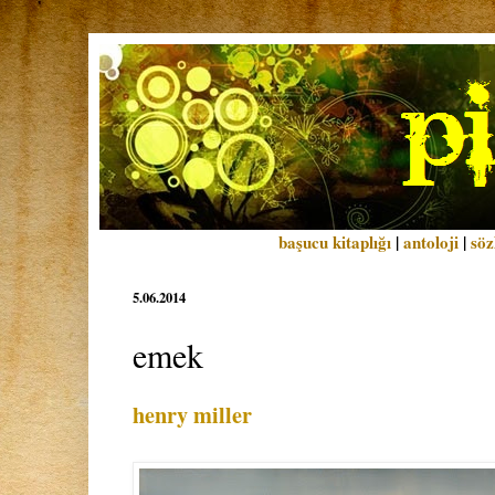
başucu kitaplığı
|
antoloji
|
söz
5.06.2014
emek
henry miller