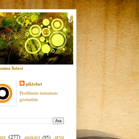
kuma listesi
piktobet
Profilimin tamamını
görüntüle
azı
(277)
.arya
.anekdot
(95)