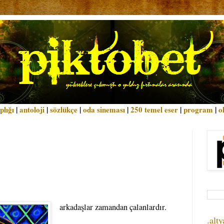
plığı
|
antoloji
|
sözlükçe
|
oda sineması
|
250 temel eser
|
program
|
o
arkadaşlar zamandan çalanlardır.
.alty