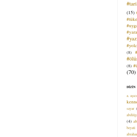
#tar
(15)
#tük
#uyga
#yara
#ya
#yol
(8)
#öl
#
(8)
(70)
DİZİN
a. aşıcı
kenn
sayar
abdülga
(4)
ab
beyati
abrah