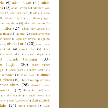
ğlu
(9)
adam fawer
(11)
adam
ips
(12)
adam smith
(4)
adelbert von
sso
(2)
adie suehsdorf
(1)
adli
(1)
adnan
adnan binyazar
(3)
adnan gerger
(1)
nan menderes
(4)
adolf eichmann
(4)
f hitler
(27)
adolfo bioy casares
(1)
e thiers
(2)
adonis
(2)
adrian leverkühn
agatha
ar timuçin
(1)
agah sırrı levend
(1)
ahmed arif
(20)
ie
(2)
ahmed qurie
hmet ada
(4)
ahmet altan
(5)
ahmet
(1)
ahmet erhan
(1)
ahmet ertegün
(1)
et hamdi tanpınar
(33)
et haşim
(36)
ahmet hikmet
ğlu
(1)
ahmet inam
(1)
ahmet kabaklı
(1)
ahmet
 karcılılar
(3)
ahmet kaya
(1)
t efendi
(10)
ahmet muhip dıranas
hmet oktay
(28)
ahmet rasim
hmet telli
(12)
ahmet ümit
(6)
aijaz
(1)
aka gündüz
(1)
akgün akova
(1)
akşit göktürk
ton
(1)
akira kurosawa
(1)
lain
(24)
alain badiou
(5)
alain