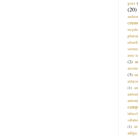
gorz
(20)
andrea
crum
mcgah
plato
erhardt
serenu
anne l
a
(2)
anselm
(3)
a
antigo
an
(1)
anton
anton
campi
tabucc
sabatie
ar
(1)
adiga