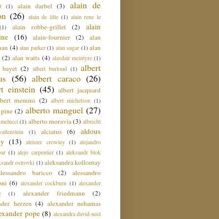
alain de
alain darbel
(3)
t
(1)
on
(26)
alain de lille
(1)
alain rene le
alain
alain robbe-grillet
(2)
(1)
ine
(16)
alain-fournier
(2)
alan
man
(4)
alan
alan parker
(1)
alan sugar
(1)
(2)
alan watts
(4)
alasdair mcintyre
(1)
albert
t bayet
(2)
albert burloud
(1)
us
(56)
albert caraco
(26)
rt einstein
(45)
albert jacquard
lbert memmi
(2)
albert michelson
(1)
alberto manguel
(27)
 pine
(2)
alberto moravia
(3)
 melucci
(1)
albrecht
aldous
alciatus
(6)
llenstein
(1)
ey
(13)
aleister crowley
(1)
alejandro
ar
(1)
alejo carpentier
(1)
aleksandr blok
aleksandra kollontay
ksandr ostrovki
(1)
alessandro baricco
(2)
alessandro
oni
(6)
alexander cockburn
(1)
alexander
alexander friedmann
(2)
g
(1)
nder herzen
(4)
alexander nehamas
lexander pope
(8)
alexandra david-neel