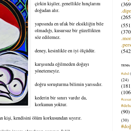
çirkin kişiler, genellikle hınçlarını
(369
.dip
doğadan alır.
(265
yapısında en ufak bir eksikliğin bile
(551
olmadığı, kusursuz bir güzellikten
(370
söz edilemez.
.mo
.per
(542
deney, kesinlikle en iyi ölçüdür.
karşısında eğilmeden doğayı
TEMA
yönetemeyiz.
#abd
(24)
doğru soruşturma bilimin yarısıdır.
(181
(106
kederin bir sınırı vardır da,
#cesar
korkunun yoktur.
#deh
(90)
an kişi, kendisini ölüm korkusundan sıyırır.
(30)
#do