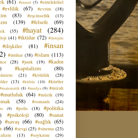
ek
(61)
#entelektüel
#ensest
(5)
#evlilik
(67)
#evrim
(18)
tim
(83)
#eşcinsellik
(13)
izm
(139)
#felsefe
(69)
#hayat
(284)
çek
(35)
#iktidar
(72)
loji
(41)
#iletişim
#insan
#ilişkiler
(81)
2)
#islam
(113)
#intihar
(38)
#kadın
ence
(28)
#junk
(19)
)
#kapitalizm
(80)
ünizm
(21)
#kötülük
(28)
üler
(13)
#kürtler
#kültür
(10)
#mizah
#matematik
(8)
#medya
(9)
#mutluluk
(64)
#müzik
(19)
umak
(58)
#osmanlı
(24)
#politika
#polis
(18)
te
(9)
)
#psikoloji
(80)
#sanat
)
#savaş
(66)
#sağlık
(65)
s
(66)
#sevgi
(25)
#sinema
(23)
yalizm
(13)
#soykırım
(29)