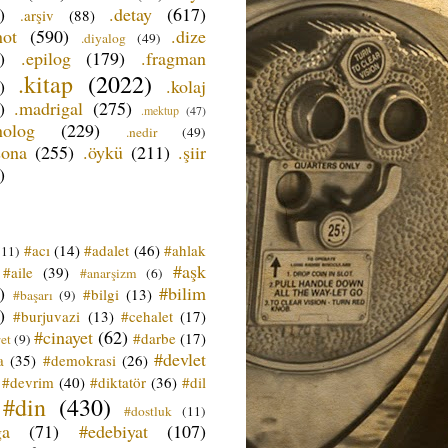
)
.detay
(617)
.arşiv
(88)
not
(590)
.dize
.diyalog
(49)
)
.epilog
(179)
.fragman
.kitap
(2022)
)
.kolaj
)
.madrigal
(275)
.mektup
(47)
nolog
(229)
.nedir
(49)
sona
(255)
.öykü
(211)
.şiir
)
#acı
(14)
#adalet
(46)
#ahlak
(11)
#aşk
#aile
(39)
#anarşizm
(6)
)
#bilim
#bilgi
(13)
#başarı
(9)
)
#burjuvazi
(13)
#cehalet
(17)
#cinayet
(62)
#darbe
(17)
et
(9)
#devlet
a
(35)
#demokrasi
(26)
#devrim
(40)
#diktatör
(36)
#dil
#din
(430)
#dostluk
(11)
ğa
(71)
#edebiyat
(107)