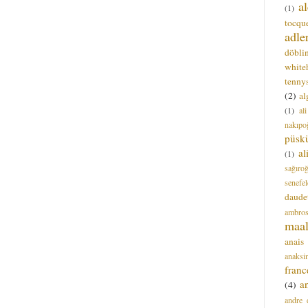
a
(1)
tocque
adle
döbli
white
tenny
(2)
al
(1)
al
nakıpo
püsk
a
(1)
sağıro
senefel
daude
ambros
maal
anais
anaksi
franc
a
(4)
andre 