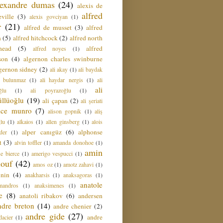
lexandre dumas
(24)
alexis de
alfred
ville
(3)
alexis govciyan
(1)
r
(21)
alfred de musset
(3)
alfred
n
(5)
alfred hitchcock
(2)
alfred north
head
(5)
alfred
alfred noyes
(1)
son
(4)
algernon charles swinburne
gernon sidney
(2)
ali akay
(1)
ali baydak
i bulunmaz
(1)
ali haydar nergis
(1)
ali
ali
ğlu
(1)
ali poyrazoğlu
(1)
üllüoğlu
(19)
ali çapan
(2)
ali şeriati
lice munro
(7)
alison gopnik
(1)
aliş
ğlu
(1)
alkaios
(1)
allen ginsberg
(1)
alois
alper canıgüz
(6)
alphonse
der
(1)
t
(3)
alvin toffler
(1)
amanda donohoe
(1)
amin
e bierce
(1)
amerigo vespucci
(1)
ouf
(42)
amos oz
(1)
amotz zahavi
(1)
 nin
(4)
anakharsis
(1)
anaksagoras
(1)
anatole
mandros
(1)
anaksimenes
(1)
e
(8)
anatoli ribakov
(6)
andersen
ndre breton
(14)
andre chenier
(2)
andre gide
(27)
andre
dacier
(1)