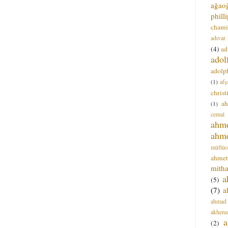
ağao
phill
chami
adıvar
(4)
ad
adol
adolph
(1)
afş
christ
a
(1)
cemal
ahm
ahm
müftüo
ahmet
mitha
a
(5)
(7)
a
ahmad
akhena
a
(2)