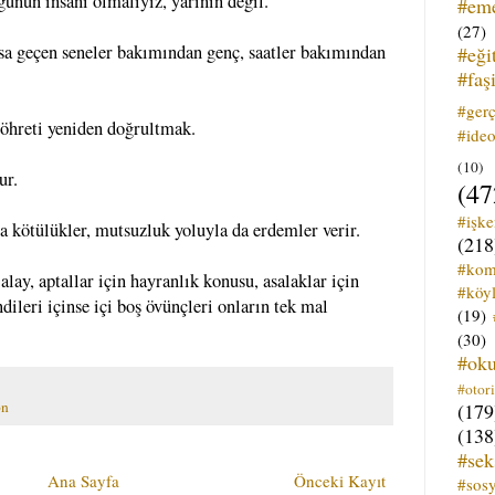
ünün insanı olmalıyız, yarının değil.
#em
(27)
a geçen seneler bakımından genç, saatler bakımından
#eği
#faş
#ger
 şöhreti yeniden doğrultmak.
#ideo
(10)
ur.
(47
#işk
la kötülükler, mutsuzluk yoluyla da erdemler verir.
(218
#kom
 alay, aptallar için hayranlık konusu, asalaklar için
#köyl
dileri içinse içi boş övünçleri onların tek mal
(19)
(30)
#ok
#otori
on
(179
(138
#sek
Ana Sayfa
Önceki Kayıt
#sos