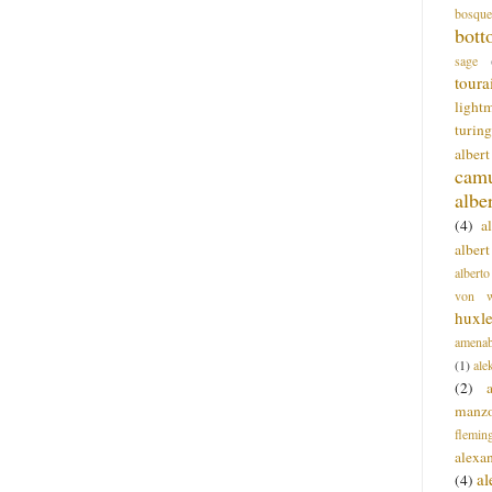
bosque
bott
sage
toura
light
turing
alber
cam
albe
(4)
a
albert
alberto
von wa
huxl
amenab
(1)
ale
(2)
manz
flemin
alexa
a
(4)