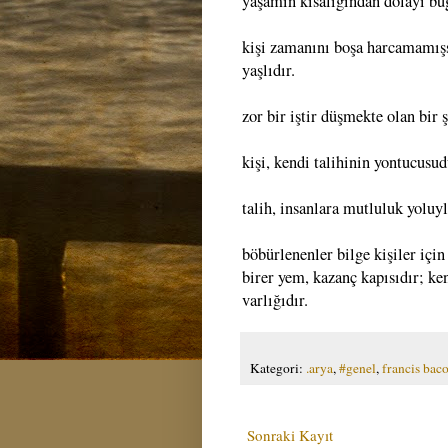
yaşamın kısalığından dolayı bug
kişi zamanını boşa harcamamışs
yaşlıdır.
zor bir iştir düşmekte olan bir
kişi, kendi talihinin yontucusud
talih, insanlara mutluluk yoluy
böbürlenenler bilge kişiler için
birer yem, kazanç kapısıdır; ken
varlığıdır.
Kategori:
.arya
,
#genel
,
francis bac
Sonraki Kayıt