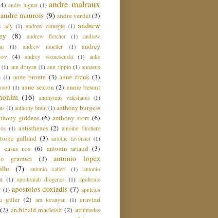
andre malraux
(4)
andre luguet
(1)
andre maurois
(9)
andre verdet
(3)
andrew
s ady
(1)
andrew carnegie
(1)
ey
(8)
andrew fletcher
(1)
andrew
andrey
an
(1)
andrew mueller
(1)
nov
(4)
andrey voznesenski
(1)
anke
(1)
ann druyan
(1)
ann rippin
(1)
annaeus
anne bronte
(3)
anne frank
(3)
s
(1)
anne sexton
(2)
annie besant
amott
(1)
nonim
(16)
anonymus valesianus
(1)
anthony burgess
us
(1)
anthony brant
(1)
nthony giddens
(6)
anthony storr
(6)
antisthenes
(2)
nos
(1)
antoine furetiere
toine galland
(3)
antoine lavoisier
(1)
i casas ros
(6)
antonin artaud
(3)
antonio lopez
io gramsci
(3)
llo
(7)
antonio salieri
(1)
antonio
hi
(1)
apollonialı diogenes
(1)
apollonie
apostolos doxiadis
(7)
r
(1)
apuleius
a güler
(2)
aravind
ara toranyan
(1)
(2)
archibald macleish
(2)
archimedes