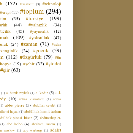
ih
(152)
#teknoloji
#tasavvuf
(3)
#toplum
(294)
#terapi
(11)
#türkiye
(199)
etim
(35)
rlık
(44)
#yalnızlık
(34)
tıcılık
(45)
#yayıncılık
(12)
zmak
(109)
#yoksulluk
(47)
#zaman
(71)
culuk
(24)
#zeka
#çocuk
(59)
#zenginlik
(24)
üm
(112)
#özgürlük
(79)
#ün
#şiddet
ütopya
(19)
#şehir
(32)
#şiir
(63)
a.l.
a. kadir
(5)
(1)
a. burak zeybek
(1)
edy
(10)
abbas kiarostami
(1)
abbas
abbe pierre
(5)
(1)
abdullah cevdet
(1)
abdülhak hamit tarhan
ffar el-hayati
(1)
dülhak şinasi hisar
(2)
abdülvahap el-
abe kobo
(4)
(1)
abraham lincoln
(1)
adalet
am maslow
(1)
aby warburg
(1)