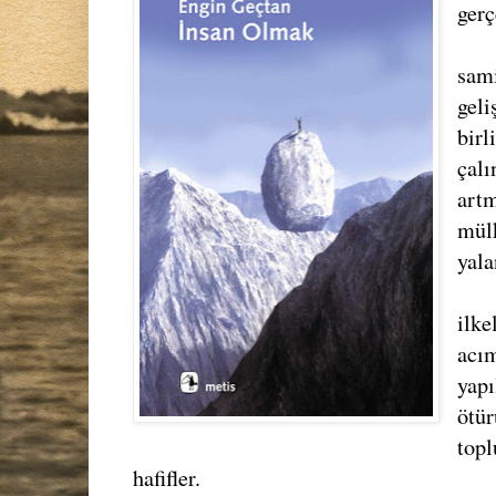
gerç
sami
geli
birl
çalı
artm
mülk
yala
ilke
acım
yap
ötür
topl
hafifler.