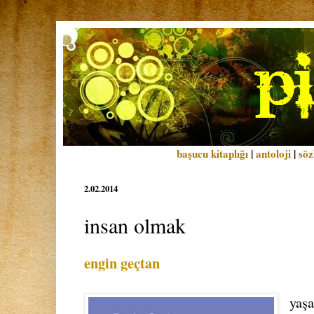
başucu kitaplığı
|
antoloji
|
söz
2.02.2014
insan olmak
engin geçtan
yaş