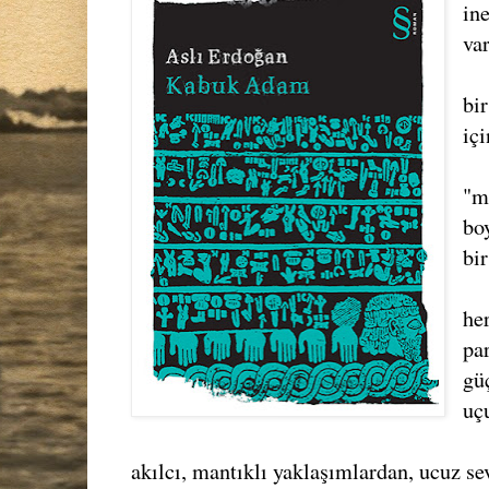
in
var
bi
iç
"m
bo
bi
he
pa
gü
uç
akılcı, mantıklı yaklaşımlardan, ucuz se