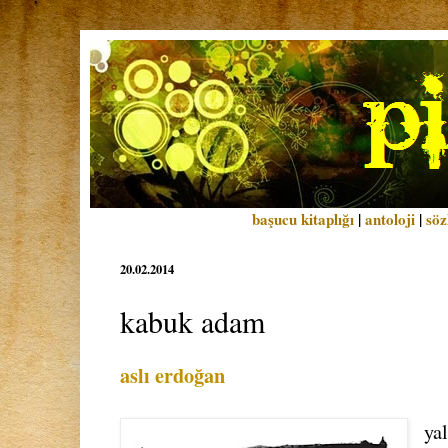
başucu kitaplığı
|
antoloji
|
söz
20.02.2014
kabuk adam
aslı erdoğan
ya