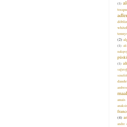
a
(1)
tocque
adle
döbli
white
tenny
(2)
al
(1)
al
nakıpo
püsk
a
(1)
sağıro
senefel
daude
ambros
maal
anais
anaksi
franc
a
(4)
andre 