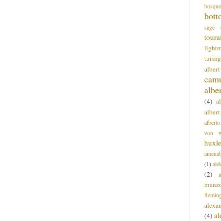
bosque
bott
sage
toura
light
turing
alber
cam
albe
(4)
a
albert
alberto
von wa
huxl
amenab
(1)
ale
(2)
manz
flemin
alexa
a
(4)