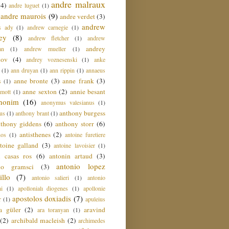
andre malraux
(4)
andre luguet
(1)
andre maurois
(9)
andre verdet
(3)
andrew
s ady
(1)
andrew carnegie
(1)
ey
(8)
andrew fletcher
(1)
andrew
andrey
an
(1)
andrew mueller
(1)
nov
(4)
andrey voznesenski
(1)
anke
(1)
ann druyan
(1)
ann rippin
(1)
annaeus
anne bronte
(3)
anne frank
(3)
s
(1)
anne sexton
(2)
annie besant
amott
(1)
nonim
(16)
anonymus valesianus
(1)
anthony burgess
us
(1)
anthony brant
(1)
nthony giddens
(6)
anthony storr
(6)
antisthenes
(2)
nos
(1)
antoine furetiere
toine galland
(3)
antoine lavoisier
(1)
i casas ros
(6)
antonin artaud
(3)
antonio lopez
io gramsci
(3)
llo
(7)
antonio salieri
(1)
antonio
hi
(1)
apollonialı diogenes
(1)
apollonie
apostolos doxiadis
(7)
r
(1)
apuleius
a güler
(2)
aravind
ara toranyan
(1)
(2)
archibald macleish
(2)
archimedes