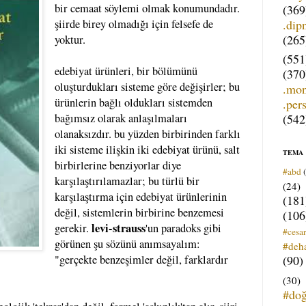
bir cemaat söylemi olmak konumundadır.
(369
.dip
şiirde birey olmadığı için felsefe de
(265
yoktur.
(551
edebiyat ürünleri, bir bölümünü
(370
oluşturdukları sisteme göre değişirler; bu
.mo
ürünlerin bağlı oldukları sistemden
.per
(542
bağımsız olarak anlaşılmaları
olanaksızdır. bu yüzden birbirinden farklı
iki sisteme ilişkin iki edebiyat ürünü, salt
TEMA
birbirlerine benziyorlar diye
#abd
karşılaştırılamazlar; bu türlü bir
(24)
karşılaştırma için edebiyat ürünlerinin
(181
değil, sistemlerin birbirine benzemesi
(106
levi-strauss
gerekir.
'un paradoks gibi
#cesar
görünen şu sözünü anımsayalım:
#deh
(90)
"gerçekte benzeşimler değil, farklardır
(30)
#do