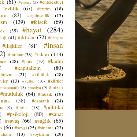
ek
(61)
#entelektüel
#ensest
(5)
#evlilik
(67)
#evrim
(18)
tim
(83)
#eşcinsellik
(13)
izm
(139)
#felsefe
(69)
#hayat
(284)
çek
(35)
#iktidar
(72)
loji
(41)
#iletişim
#insan
#ilişkiler
(81)
2)
#islam
(113)
#intihar
(38)
#kadın
ence
(28)
#junk
(19)
)
#kapitalizm
(80)
ünizm
(21)
#kötülük
(28)
üler
(13)
#kürtler
#kültür
(10)
#mizah
#matematik
(8)
#medya
(9)
#mutluluk
(64)
#müzik
(19)
umak
(58)
#osmanlı
(24)
#politika
#polis
(18)
te
(9)
)
#psikoloji
(80)
#sanat
)
#savaş
(66)
#sağlık
(65)
s
(66)
#sevgi
(25)
#sinema
(23)
yalizm
(13)
#soykırım
(29)