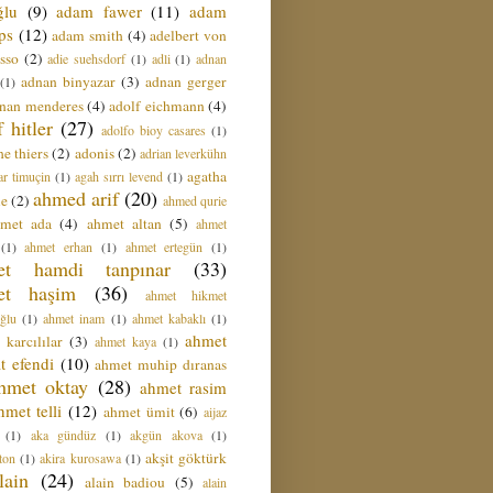
ğlu
(9)
adam fawer
(11)
adam
ips
(12)
adam smith
(4)
adelbert von
sso
(2)
adie suehsdorf
(1)
adli
(1)
adnan
adnan binyazar
(3)
adnan gerger
(1)
nan menderes
(4)
adolf eichmann
(4)
f hitler
(27)
adolfo bioy casares
(1)
e thiers
(2)
adonis
(2)
adrian leverkühn
agatha
ar timuçin
(1)
agah sırrı levend
(1)
ahmed arif
(20)
ie
(2)
ahmed qurie
hmet ada
(4)
ahmet altan
(5)
ahmet
(1)
ahmet erhan
(1)
ahmet ertegün
(1)
et hamdi tanpınar
(33)
et haşim
(36)
ahmet hikmet
ğlu
(1)
ahmet inam
(1)
ahmet kabaklı
(1)
ahmet
 karcılılar
(3)
ahmet kaya
(1)
t efendi
(10)
ahmet muhip dıranas
hmet oktay
(28)
ahmet rasim
hmet telli
(12)
ahmet ümit
(6)
aijaz
(1)
aka gündüz
(1)
akgün akova
(1)
akşit göktürk
ton
(1)
akira kurosawa
(1)
lain
(24)
alain badiou
(5)
alain