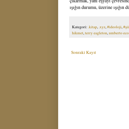
çıkarmak, yani eşyayı çevresi
ışığın durumu, üzerine ışığın d
Kategori:
.kitap
,
.xyz
,
#ideoloji
,
#şii
hikmet
,
terry eagleton
,
umberto eco
Sonraki Kayıt