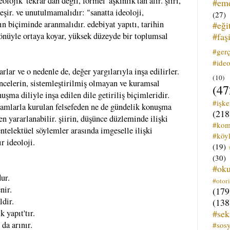
deolojik 'tekrar'dan değil, formel 'aşkınlık'tan alır. şiiri,
#em
şir. ve unutulmamalıdır: "sanatta ideoloji,
(27)
tın biçiminde aranmalıdır. edebiyat yapıtı, tarihin
#eği
#faş
yönüyle ortaya koyar, yüksek düzeyde bir toplumsal
#ger
#ideo
tarlar ve o nedenle de, değer yargılarıyla inşa edilirler.
(10)
üncelerin, sistemleştirilmiş olmayan ve kuramsal
(47
şma diliyle inşa edilen dile getiriliş biçimleridir.
#işk
vramlarla kurulan felsefeden ne de gündelik konuşma
(218
n yararlanabilir. şiirin, düşünce düzleminde ilişki
#kom
 entelektüel söylemler arasında imgeselle ilişki
#köyl
r ideoloji.
(19)
(30)
#ok
dur.
#otori
nir.
(179
ldir.
(138
#sek
k yapıt'tır.
 da arınır.
#sos