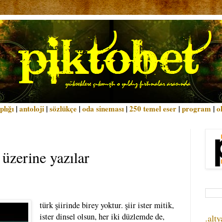
plığı
|
antoloji
|
sözlükçe
|
oda sineması
|
250 temel eser
|
program
|
o
 üzerine yazılar
türk şiirinde birey yoktur. şiir ister mitik,
ister dinsel olsun, her iki düzlemde de,
.alty