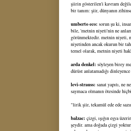
şiirin gösterilen'i kavram değild
bir tanım: şiir, dünyanın zihins
umberto eco:
sorun şu ki, insa
bile, 'metnin niyeti'nin ne anl
görünmektedir. metnin niyeti, 
niyetinden ancak okurun bir tah
temel olarak, metnin niyeti hak
arda denkel:
söyleyen birey m
dürüst anlatamadığı dinleyence 
levi-strauss:
sanat yapıtı, ne 
saymaca olmanın ötesinde hiçbi
"lirik şiir, tekamül ede ede saz
balzac:
çizgi, ışığın eşya üzer
şeydir. ama doğada çizgi yoktu