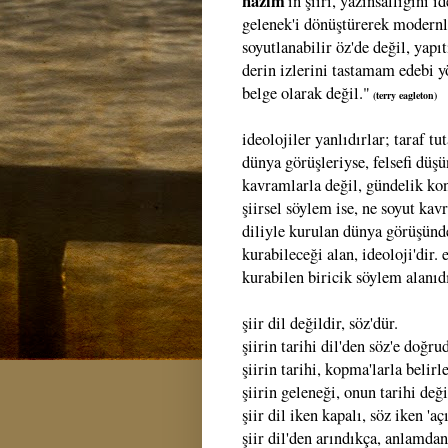
nazım
'ın şiiri, yazınsallığını i
gelenek'i dönüştürerek modernle
soyutlanabilir öz'de değil, yapı
derin izlerini tastamam edebi 
belge olarak değil."
(terry eagleton)
ideolojiler yanlıdırlar; taraf tu
dünya görüşleriyse, felsefi düş
kavramlarla değil, gündelik konu
şiirsel söylem ise, ne soyut ka
diliyle kurulan dünya görüşünde
kurabileceği alan, ideoloji'dir.
kurabilen biricik söylem alanıdı
şiir dil değildir, söz'dür.
şiirin tarihi dil'den söz'e doğru
şiirin tarihi, kopma'larla belirle
şiirin geleneği, onun tarihi deği
şiir dil iken kapalı, söz iken 'açı
şiir dil'den arındıkça, anlamdan