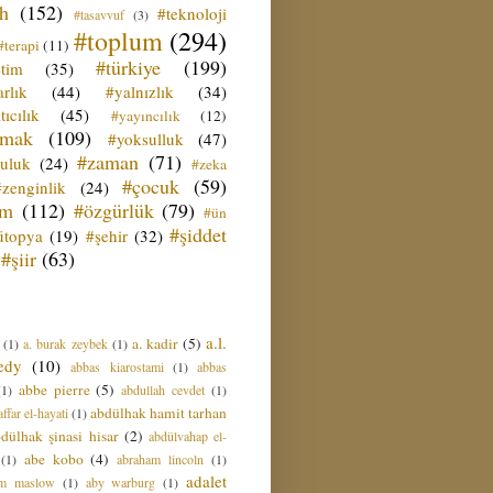
ih
(152)
#teknoloji
#tasavvuf
(3)
#toplum
(294)
#terapi
(11)
#türkiye
(199)
etim
(35)
rlık
(44)
#yalnızlık
(34)
tıcılık
(45)
#yayıncılık
(12)
zmak
(109)
#yoksulluk
(47)
#zaman
(71)
culuk
(24)
#zeka
#çocuk
(59)
#zenginlik
(24)
üm
(112)
#özgürlük
(79)
#ün
#şiddet
ütopya
(19)
#şehir
(32)
#şiir
(63)
a.l.
a. kadir
(5)
(1)
a. burak zeybek
(1)
edy
(10)
abbas kiarostami
(1)
abbas
abbe pierre
(5)
(1)
abdullah cevdet
(1)
abdülhak hamit tarhan
ffar el-hayati
(1)
dülhak şinasi hisar
(2)
abdülvahap el-
abe kobo
(4)
(1)
abraham lincoln
(1)
adalet
am maslow
(1)
aby warburg
(1)