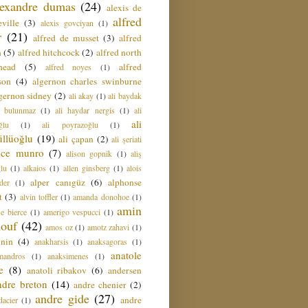
lexandre dumas
(24)
alexis de
alfred
ville
(3)
alexis govciyan
(1)
r
(21)
alfred de musset
(3)
alfred
n
(5)
alfred hitchcock
(2)
alfred north
head
(5)
alfred
alfred noyes
(1)
son
(4)
algernon charles swinburne
gernon sidney
(2)
ali akay
(1)
ali baydak
i bulunmaz
(1)
ali haydar nergis
(1)
ali
ali
ğlu
(1)
ali poyrazoğlu
(1)
üllüoğlu
(19)
ali çapan
(2)
ali şeriati
lice munro
(7)
alison gopnik
(1)
aliş
ğlu
(1)
alkaios
(1)
allen ginsberg
(1)
alois
alper canıgüz
(6)
alphonse
der
(1)
t
(3)
alvin toffler
(1)
amanda donohoe
(1)
amin
e bierce
(1)
amerigo vespucci
(1)
ouf
(42)
amos oz
(1)
amotz zahavi
(1)
 nin
(4)
anakharsis
(1)
anaksagoras
(1)
anatole
mandros
(1)
anaksimenes
(1)
e
(8)
anatoli ribakov
(6)
andersen
ndre breton
(14)
andre chenier
(2)
andre gide
(27)
andre
dacier
(1)