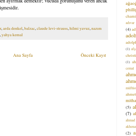
nden ayırmak demektir; vücuda görünüşünü veren ancak
ağao
üşmesidir.
phill
chami
adıvar
r
,
arda denkel
,
balzac
,
claude levi-strauss
,
hilmi yavuz
,
nazım
(4)
ad
adol
,
yahya kemal
adolph
(1)
afş
Ana Sayfa
Önceki Kayıt
christ
a
(1)
cemal
ahm
ahm
müftüo
ahmet
mitha
a
(5)
(7)
a
ahmad
akhena
a
(2)