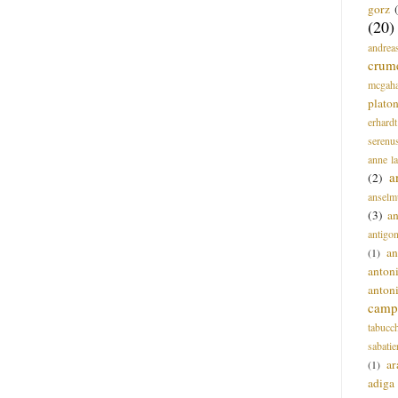
gorz
(20)
andrea
crum
mcgah
plato
erhardt
serenu
anne l
a
(2)
anselm
(3)
a
antigo
an
(1)
anton
anton
campi
tabucc
sabatie
ar
(1)
adiga