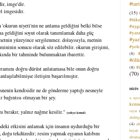
#tar
ir, imge'dir.
el imgesidir.
(15)
#tük
n 'okurun niyeti'nin ne anlama geldiğini belki bilse
#uyga
#yara
ama geldiğini soyut olarak tanımlamak daha güç
#ya
metnin yüzeyince sergilenmez. dolayısıyla, metnin
#yol
mininin sonucu olarak söz edilebilir. okurun girişimi,
(8)
kında bir tahminde bulunmaktan ibarettir.
#öl
#
(8)
eramını doğru dürüst anlatamasa bile onun doğru
(70)
anlaşılabilmişse iletişim başarılmıştır.
DİZİN
nesnenin kendisidir ne de gönderme yaptığı nesneyle
r bağıntısı olmayan bir şey.
a. aşıcı
kenn
sayar
ını bırakır, yalnız nağme kesilir."
(yahya kemal)
abdülga
(4)
ab
indeki etkisini anlamak için insanın uydurduğu bir
beyati
r, doğa tekdüzedir; resim yapmak eşyanın kalıbını
abrah