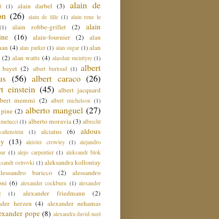
alain de
alain darbel
(3)
t
(1)
on
(26)
alain de lille
(1)
alain rene le
alain
alain robbe-grillet
(2)
(1)
ine
(16)
alain-fournier
(2)
alan
man
(4)
alan
alan parker
(1)
alan sugar
(1)
(2)
alan watts
(4)
alasdair mcintyre
(1)
albert
t bayet
(2)
albert burloud
(1)
us
(56)
albert caraco
(26)
rt einstein
(45)
albert jacquard
lbert memmi
(2)
albert michelson
(1)
alberto manguel
(27)
 pine
(2)
alberto moravia
(3)
 melucci
(1)
albrecht
aldous
alciatus
(6)
llenstein
(1)
ey
(13)
aleister crowley
(1)
alejandro
ar
(1)
alejo carpentier
(1)
aleksandr blok
aleksandra kollontay
ksandr ostrovki
(1)
alessandro baricco
(2)
alessandro
oni
(6)
alexander cockburn
(1)
alexander
alexander friedmann
(2)
g
(1)
nder herzen
(4)
alexander nehamas
lexander pope
(8)
alexandra david-neel