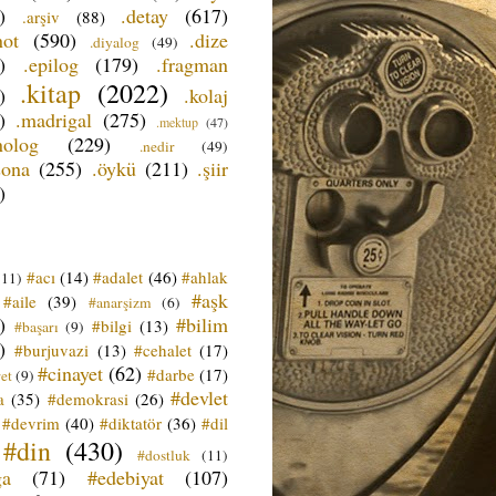
)
.detay
(617)
.arşiv
(88)
not
(590)
.dize
.diyalog
(49)
)
.epilog
(179)
.fragman
.kitap
(2022)
)
.kolaj
)
.madrigal
(275)
.mektup
(47)
nolog
(229)
.nedir
(49)
sona
(255)
.öykü
(211)
.şiir
)
#acı
(14)
#adalet
(46)
#ahlak
(11)
#aşk
#aile
(39)
#anarşizm
(6)
)
#bilim
#bilgi
(13)
#başarı
(9)
)
#burjuvazi
(13)
#cehalet
(17)
#cinayet
(62)
#darbe
(17)
et
(9)
#devlet
a
(35)
#demokrasi
(26)
#devrim
(40)
#diktatör
(36)
#dil
#din
(430)
#dostluk
(11)
ğa
(71)
#edebiyat
(107)