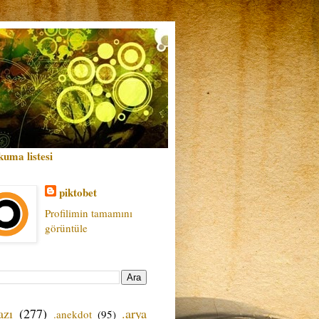
kuma listesi
piktobet
Profilimin tamamını
görüntüle
azı
(277)
.arya
.anekdot
(95)