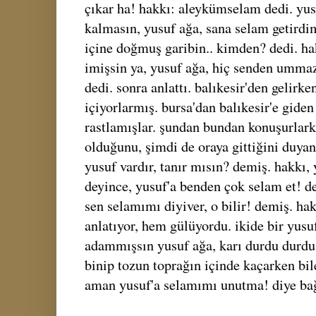
çıkar ha! hakkı: aleykümselam dedi. yu
kalmasın, yusuf ağa, sana selam getirdim
içine doğmuş garibin.. kimden? dedi. ha
imişsin ya, yusuf ağa, hiç senden ummaz
dedi. sonra anlattı. balıkesir'den gelirk
içiyorlarmış. bursa'dan balıkesir'e gide
rastlamışlar. şundan bundan konuşurlark
olduğunu, şimdi de oraya gittiğini duyan
yusuf vardır, tanır mısın? demiş. hakkı,
deyince, yusuf'a benden çok selam et! d
sen selamımı diyiver, o bilir! demiş. ha
anlatıyor, hem gülüyordu. ikide bir yus
adammışsın yusuf ağa, karı durdu durdu
binip tozun toprağın içinde kaçarken bil
aman yusuf'a selamımı unutma! diye bağ