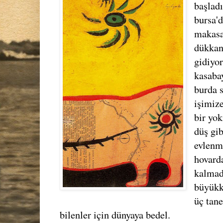
başladı
bursa'd
makasa
dükkan
gidiyo
kasabay
burda 
işimize
bir yok
düş gib
evlenm
hovard
kalmadı
büyükkö
üç tan
bilenler için dünyaya bedel.