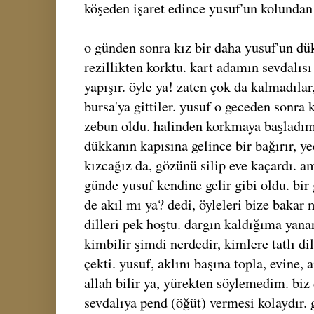
köşeden işaret edince yusuf'un kolundan 
o günden sonra kız bir daha yusuf'un dü
rezillikten korktu. kart adamın sevdalısı 
yapışır. öyle ya! zaten çok da kalmadılar
bursa'ya gittiler. yusuf o geceden sonra 
zebun oldu. halinden korkmaya başladım
dükkanın kapısına gelince bir bağırır, y
kızcağız da, gözünü silip eve kaçardı. 
günde yusuf kendine gelir gibi oldu. bir
de akıl mı ya? dedi, öyleleri bize bakar m
dilleri pek hoştu. dargın kaldığıma yana
kimbilir şimdi nerdedir, kimlere tatlı di
çekti. yusuf, aklını başına topla, evine,
allah bilir ya, yürekten söylemedim. biz 
sevdalıya pend (öğüt) vermesi kolaydır. g