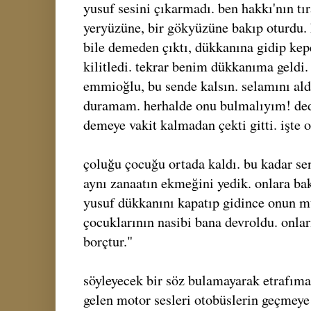
yusuf sesini çıkarmadı. ben hakkı'nın tır
yeryüzüne, bir gökyüzüne bakıp oturdu. 
bile demeden çıktı, dükkanına gidip kepe
kilitledi. tekrar benim dükkanıma geldi. 
emmioğlu, bu sende kalsın. selamını ald
duramam. herhalde onu bulmalıyım! ded
demeye vakit kalmadan çekti gitti. işte o
çoluğu çocuğu ortada kaldı. bu kadar sene
aynı zanaatın ekmeğini yedik. onlara ba
yusuf dükkanını kapatıp gidince onun mü
çocuklarının nasibi bana devroldu. onla
borçtur."
söyleyecek bir söz bulamayarak etrafım
gelen motor sesleri otobüslerin geçmeye