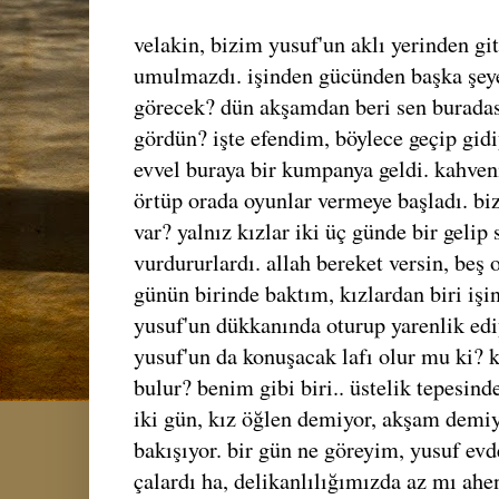
velakin, bizim yusuf'un aklı yerinden g
umulmazdı. işinden gücünden başka şeye
görecek? dün akşamdan beri sen buradas
gördün? işte efendim, böylece geçip gidi
evvel buraya bir kumpanya geldi. kahven
örtüp orada oyunlar vermeye başladı. bi
var? yalnız kızlar iki üç günde bir gelip
vurdururlardı. allah bereket versin, beş 
günün birinde baktım, kızlardan biri işin
yusuf'un dükkanında oturup yarenlik ediy
yusuf'un da konuşacak lafı olur mu ki? 
bulur? benim gibi biri.. üstelik tepesind
iki gün, kız öğlen demiyor, akşam demiy
bakışıyor. bir gün ne göreyim, yusuf evd
çalardı ha, delikanlılığımızda az mı ahe