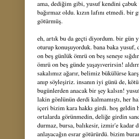
ama, dediğim gibi, yusuf kendini çabuk
bağırmaz oldu. kızın lafını etmedi. bir 
götürmüş.
eh, artık bu da geçti diyordum. bir gün
oturup konuşuyorduk. bana baka yusuf, de
on beş günlük ömrü on beş seneye sığdır
ömrü on beş günde yaşayıverirsin! aldır
sakalımız ağarır, belimiz bükülürse karş
anıp söyleşiriz. insanın iyi günü de, kötü
bugünlerden anacak bir şey kalsın! yusuf 
lakin gönlünün derdi kalmamıştı, her hal
içeri bizim kara hakkı girdi. hoş geldin 
ortalarda görünmedin, deliğe girdin san
durmaz, bursa, balıkesir, izmir'e kadar do
anlayacağın esrar götürürdü. bizim bura