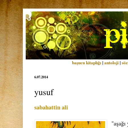
başucu kitaplığı
|
antoloji
|
söz
6.07.2014
yusuf
sabahattin ali
"aşağı