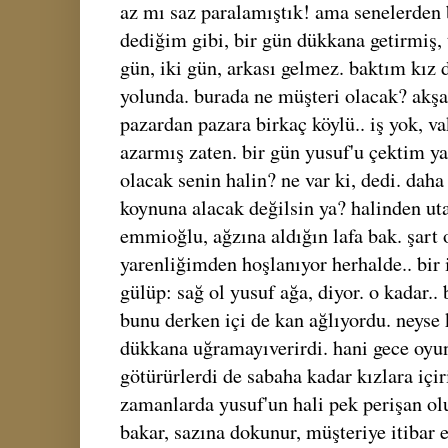
az mı saz paralamıştık! ama senelerden b
dediğim gibi, bir gün dükkana getirmiş, 
gün, iki gün, arkası gelmez. baktım kız 
yolunda. burada ne müşteri olacak? ak
pazardan pazara birkaç köylü.. iş yok, v
azarmış zaten. bir gün yusuf'u çektim y
olacak senin halin? ne var ki, dedi. da
koynuna alacak değilsin ya? halinden uta
emmioğlu, ağzına aldığın lafa bak. şart 
yarenliğimden hoşlanıyor herhalde.. bir 
gülüp: sağ ol yusuf ağa, diyor. o kadar..
bunu derken içi de kan ağlıyordu. neyse 
dükkana uğramayıverirdi. hani gece oyu
götürürlerdi de sabaha kadar kızlara içir
zamanlarda yusuf'un hali pek perişan o
bakar, sazına dokunur, müşteriye itibar 