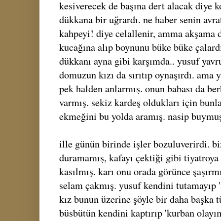
kesiverecek de başına dert alacak diye 
dükkana bir uğrardı. ne haber senin avra
kahpeyi! diye celallenir, amma akşama d
kucağına alıp boynunu büke büke çalardı
dükkanı ayna gibi karşımda.. yusuf yavr
domuzun kızı da sırıtıp oynaşırdı. ama y
pek halden anlarmış. onun babası da ber
varmış. sekiz kardeş oldukları için bun
ekmeğini bu yolda aramış. nasip buymu
ille günün birinde işler bozuluverirdi. b
duramamış, kafayı çektiği gibi tiyatroy
kasılmış. karı onu orada görünce şaşırm
selam çakmış. yusuf kendini tutamayıp 'a
kız bunun üzerine şöyle bir daha başka t
büsbütün kendini kaptırıp 'kurban olay