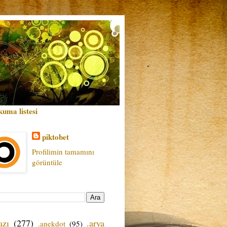
kuma listesi
piktobet
Profilimin tamamını
görüntüle
azı
(277)
.arya
.anekdot
(95)