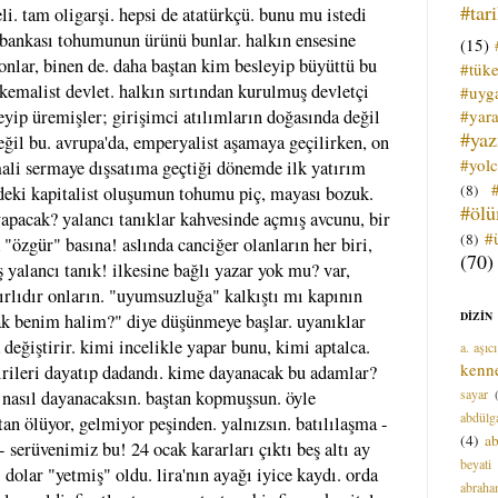
#tar
eli. tam oligarşi. hepsi de atatürkçü. bunu mu istedi
iş bankası tohumunun ürünü bunlar. halkın ensesine
(15)
 onlar, binen de. daha baştan kim besleyip büyüttü bu
#tük
 kemalist devlet. halkın sırtından kurulmuş devletçi
#uyga
#yara
reyip üremişler; girişimci atılımların doğasında değil
#ya
değil bu. avrupa'da, emperyalist aşamaya geçilirken, on
#yol
ali sermaye dışsatıma geçtiği dönemde ilk yatırım
(8)
zdeki kapitalist oluşumun tohumu piç, mayası bozuk.
#öl
yapacak? yalancı tanıklar kahvesinde açmış avcunu, bir
#
(8)
 "özgür" basına! aslında canciğer olanların her biri,
(70)
 yalancı tanık! ilkesine bağlı yazar yok mu? var,
ırlıdır onların. "uyumsuzluğa" kalkıştı mı kapının
DİZİN
ak benim halim?" diye düşünmeye başlar. uyanıklar
 değiştirir. kimi incelikle yapar bunu, kimi aptalca.
a. aşıcı
kenn
birileri dayatıp dadandı. kime dayanacak bu adamlar?
sayar
nasıl dayanacaksın. baştan kopmuşsun. öyle
abdülga
tan ölüyor, gelmiyor peşinden. yalnızsın. batılılaşma -
(4)
ab
 serüvenimiz bu! 24 ocak kararları çıktı beş altı ay
beyati
dolar "yetmiş" oldu. lira'nın ayağı iyice kaydı. orda
abrah