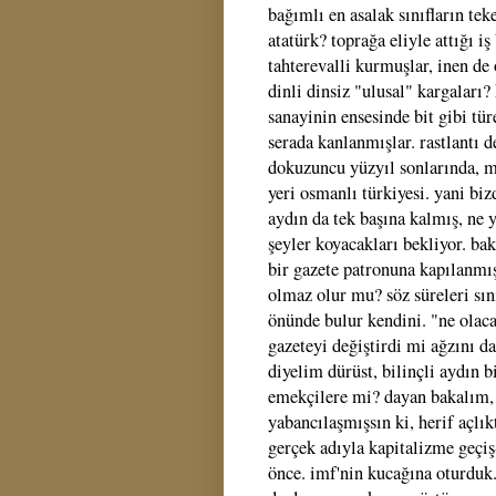
bağımlı en asalak sınıfların tek
atatürk? toprağa eliyle attığı 
tahterevalli kurmuşlar, inen de
dinli dinsiz "ulusal" kargaları?
sanayinin ensesinde bit gibi tü
serada kanlanmışlar. rastlantı 
dokuzuncu yüzyıl sonlarında, m
yeri osmanlı türkiyesi. yani bi
aydın da tek başına kalmış, ne 
şeyler koyacakları bekliyor. bak
bir gazete patronuna kapılanmış
olmaz olur mu? söz süreleri sın
önünde bulur kendini. "ne olac
gazeteyi değiştirdi mi ağzını da
diyelim dürüst, bilinçli aydın 
emekçilere mi? dayan bakalım, 
yabancılaşmışsın ki, herif açlık
gerçek adıyla kapitalizme geçiş-
önce. imf'nin kucağına oturduk. 