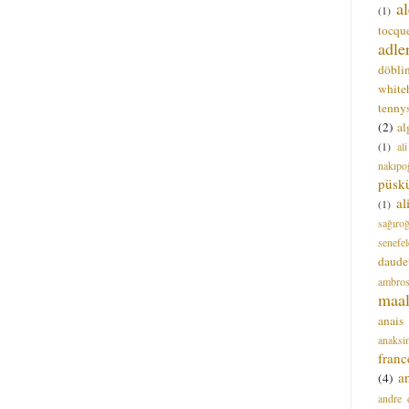
a
(1)
tocque
adle
döbli
white
tenny
(2)
al
(1)
al
nakıpo
püsk
a
(1)
sağıro
senefel
daude
ambros
maal
anais
anaksi
franc
a
(4)
andre 