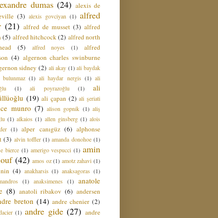
lexandre dumas
(24)
alexis de
alfred
ville
(3)
alexis govciyan
(1)
r
(21)
alfred de musset
(3)
alfred
n
(5)
alfred hitchcock
(2)
alfred north
head
(5)
alfred
alfred noyes
(1)
son
(4)
algernon charles swinburne
gernon sidney
(2)
ali akay
(1)
ali baydak
i bulunmaz
(1)
ali haydar nergis
(1)
ali
ali
ğlu
(1)
ali poyrazoğlu
(1)
üllüoğlu
(19)
ali çapan
(2)
ali şeriati
lice munro
(7)
alison gopnik
(1)
aliş
ğlu
(1)
alkaios
(1)
allen ginsberg
(1)
alois
alper canıgüz
(6)
alphonse
der
(1)
t
(3)
alvin toffler
(1)
amanda donohoe
(1)
amin
e bierce
(1)
amerigo vespucci
(1)
ouf
(42)
amos oz
(1)
amotz zahavi
(1)
 nin
(4)
anakharsis
(1)
anaksagoras
(1)
anatole
mandros
(1)
anaksimenes
(1)
e
(8)
anatoli ribakov
(6)
andersen
ndre breton
(14)
andre chenier
(2)
andre gide
(27)
andre
dacier
(1)