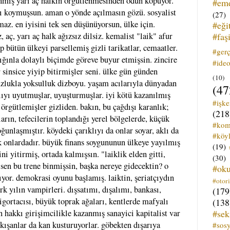
inmiş yarı aç halkın örgütlenmesinden ödün kopuyor.
#em
rı koymuşsun. aman o yönde açılmasın gözü. sosyalist
(27)
az. en iyisini tek sen düşünüyorsun, ülke için.
#eği
#faş
 aç, yarı aç halk ağızsız dilsiz. kemalist "laik" afur
ıp bütün ülkeyi parsellemiş gizli tarikatlar, cemaatler.
#ger
lığınla dolaylı biçimde göreve buyur etmişsin. zincire
#ideo
 sinsice yiyip bitirmişler seni. ülke gün günden
(10)
uzlukla yoksulluk dizboyu. yaşam acılarıyla dünyadan
(47
ıyı uyutmuşlar, uyuşturmuşlar. iyi kötü kazanılmış
#işk
p örgütlemişler gizliden. bakın, bu çağdışı karanlık;
(218
arın, tefecilerin toplandığı yerel bölgelerde, küçük
#kom
ğunlaşmıştır. köydeki çarıklıyı da onlar soyar, aklı da
#köyl
rık onlardadır. büyük finans soygununun ülkeye yayılmış
(19)
ni yitirmiş, ortada kalmışsın. "laiklik elden gitti,
(30)
 sen bu trene binmişsin, başka nereye gidecektin? o
#ok
ıyor. demokrasi oyunu başlamış. laiktin, şeriatçıydın
#otori
k yılın vampirleri. dışsatımı, dışalımı, bankası,
(179
 sigortacısı, büyük toprak ağaları, kentlerde mafyalı
(138
#sek
nin hakkı girişimcilikle kazanmış sanayici kapitalist var
kışanlar da kan kusturuyorlar. göbekten dışarıya
#sos