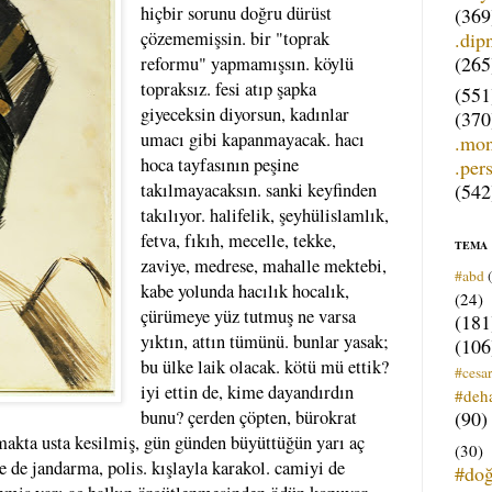
hiçbir sorunu doğru dürüst
(369
.dip
çözememişsin. bir "toprak
(265
reformu" yapmamışsın. köylü
topraksız. fesi atıp şapka
(551
giyeceksin diyorsun, kadınlar
(370
umacı gibi kapanmayacak. hacı
.mo
hoca tayfasının peşine
.per
(542
takılmayacaksın. sanki keyfinden
takılıyor. halifelik, şeyhülislamlık,
fetva, fıkıh, mecelle, tekke,
TEMA
zaviye, medrese, mahalle mektebi,
#abd
kabe yolunda hacılık hocalık,
(24)
çürümeye yüz tutmuş ne varsa
(181
yıktın, attın tümünü. bunlar yasak;
(106
bu ülke laik olacak. kötü mü ettik?
#cesar
iyi ettin de, kime dayandırdın
#deh
(90)
bunu? çerden çöpten, bürokrat
amakta usta kesilmiş, gün günden büyüttüğün yarı aç
(30)
 de jandarma, polis. kışlayla karakol. camiyi de
#do