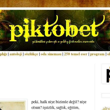
plığı
|
antoloji
|
sözlükçe
|
oda sineması
|
250 temel eser
|
program
|
o
peki, halk niye bizimle değil? niye
olsun? işsizlik, sağlık, eğitim,
.alty