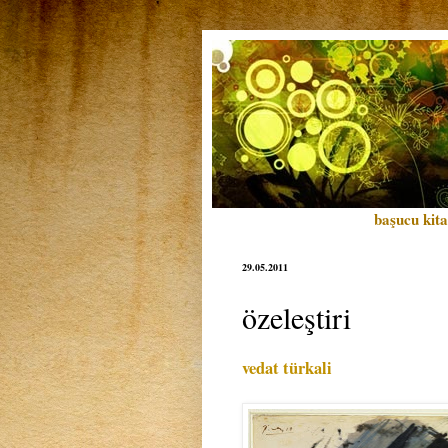
başucu kita
29.05.2011
özeleştiri
vedat türkali