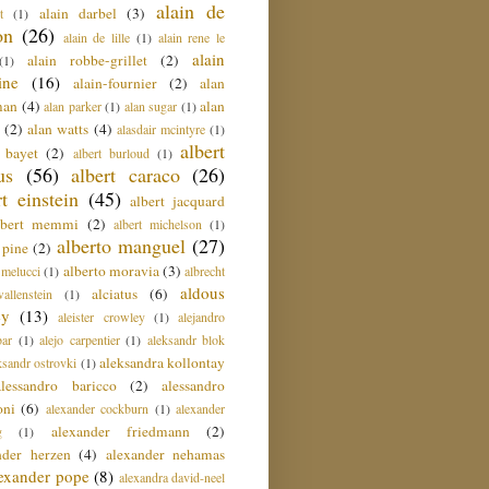
alain de
alain darbel
(3)
t
(1)
on
(26)
alain de lille
(1)
alain rene le
alain
alain robbe-grillet
(2)
(1)
ine
(16)
alain-fournier
(2)
alan
man
(4)
alan
alan parker
(1)
alan sugar
(1)
(2)
alan watts
(4)
alasdair mcintyre
(1)
albert
t bayet
(2)
albert burloud
(1)
us
(56)
albert caraco
(26)
rt einstein
(45)
albert jacquard
lbert memmi
(2)
albert michelson
(1)
alberto manguel
(27)
 pine
(2)
alberto moravia
(3)
 melucci
(1)
albrecht
aldous
alciatus
(6)
llenstein
(1)
ey
(13)
aleister crowley
(1)
alejandro
ar
(1)
alejo carpentier
(1)
aleksandr blok
aleksandra kollontay
ksandr ostrovki
(1)
alessandro baricco
(2)
alessandro
oni
(6)
alexander cockburn
(1)
alexander
alexander friedmann
(2)
g
(1)
nder herzen
(4)
alexander nehamas
lexander pope
(8)
alexandra david-neel