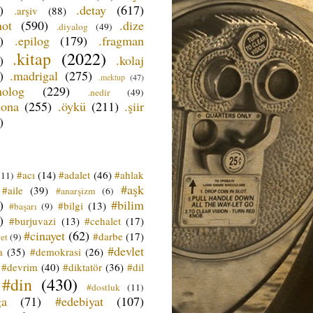
)
.detay
(617)
.arşiv
(88)
not
(590)
.dize
.diyalog
(49)
)
.epilog
(179)
.fragman
.kitap
(2022)
)
.kolaj
)
.madrigal
(275)
.mektup
(47)
nolog
(229)
.nedir
(49)
sona
(255)
.öykü
(211)
.şiir
)
#acı
(14)
#adalet
(46)
#ahlak
(11)
#aşk
#aile
(39)
#anarşizm
(6)
)
#bilim
#bilgi
(13)
#başarı
(9)
)
#burjuvazi
(13)
#cehalet
(17)
#cinayet
(62)
#darbe
(17)
et
(9)
#devlet
a
(35)
#demokrasi
(26)
#devrim
(40)
#diktatör
(36)
#dil
#din
(430)
#dostluk
(11)
ğa
(71)
#edebiyat
(107)