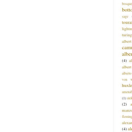
bosque
bott
sage
toura
light
turing
alber
cam
albe
(4)
a
albert
alberto
von wa
huxl
amenab
(1)
ale
(2)
manz
flemin
alexa
a
(4)