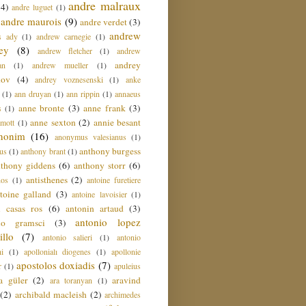
andre malraux
(4)
andre luguet
(1)
andre maurois
(9)
andre verdet
(3)
andrew
s ady
(1)
andrew carnegie
(1)
ey
(8)
andrew fletcher
(1)
andrew
andrey
an
(1)
andrew mueller
(1)
nov
(4)
andrey voznesenski
(1)
anke
(1)
ann druyan
(1)
ann rippin
(1)
annaeus
anne bronte
(3)
anne frank
(3)
s
(1)
anne sexton
(2)
annie besant
amott
(1)
nonim
(16)
anonymus valesianus
(1)
anthony burgess
us
(1)
anthony brant
(1)
nthony giddens
(6)
anthony storr
(6)
antisthenes
(2)
nos
(1)
antoine furetiere
toine galland
(3)
antoine lavoisier
(1)
i casas ros
(6)
antonin artaud
(3)
antonio lopez
io gramsci
(3)
llo
(7)
antonio salieri
(1)
antonio
hi
(1)
apollonialı diogenes
(1)
apollonie
apostolos doxiadis
(7)
r
(1)
apuleius
a güler
(2)
aravind
ara toranyan
(1)
(2)
archibald macleish
(2)
archimedes