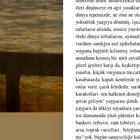
denetime aldın. umarsızlıkla s
ileri düşünceye en ağır yasakla
dünya tepemizde; ne olur ne olm
yoksulluk yazgıya dönmüş. işsiz,
tafurların altında, sinsice yayıl
öteki dünya tellallarını, aymaz
vurdum sandığın asıl ejderhalar
soyguna bağımlı kılınmış. yols
umudunu kesmiş bir sürü zavall
güzel şeylere karşı da, kışkırtı
esnafın, küçük vurguncu tüccarl
kasabalarda, kapalı kentlerde yo
onlar verir. çarık köydedir, sa
karakolları. sen halkının desteği
şeriat geliyor" yaygarası şimdi.
yaygara da ülkeyi soyanlara yar
toz dumanında yüzü gülenler kır
bankeri, tefecisi, rant lobileri,
arsa, toprak varsılları.. bileği
mı? yok. bugün sanayiciliğe kal