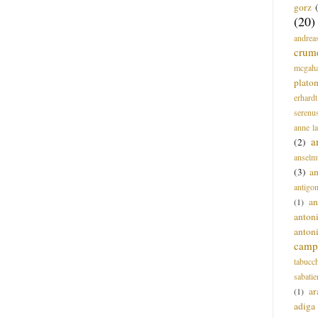
gorz
(20)
andrea
crum
mcgah
plato
erhardt
serenu
anne l
a
(2)
anselm
(3)
a
antigo
an
(1)
anton
anton
campi
tabucc
sabatie
ar
(1)
adiga