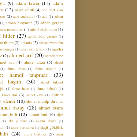
ğlu
(9)
adam fawer
(11)
adam
ips
(12)
adam smith
(4)
adelbert von
sso
(2)
adie suehsdorf
(1)
adli
(1)
adnan
adnan binyazar
(3)
adnan gerger
(1)
nan menderes
(4)
adolf eichmann
(4)
f hitler
(27)
adolfo bioy casares
(1)
e thiers
(2)
adonis
(2)
adrian leverkühn
agatha
ar timuçin
(1)
agah sırrı levend
(1)
ahmed arif
(20)
ie
(2)
ahmed qurie
hmet ada
(4)
ahmet altan
(5)
ahmet
(1)
ahmet erhan
(1)
ahmet ertegün
(1)
et hamdi tanpınar
(33)
et haşim
(36)
ahmet hikmet
ğlu
(1)
ahmet inam
(1)
ahmet kabaklı
(1)
ahmet
 karcılılar
(3)
ahmet kaya
(1)
t efendi
(10)
ahmet muhip dıranas
hmet oktay
(28)
ahmet rasim
hmet telli
(12)
ahmet ümit
(6)
aijaz
(1)
aka gündüz
(1)
akgün akova
(1)
akşit göktürk
ton
(1)
akira kurosawa
(1)
lain
(24)
alain badiou
(5)
alain