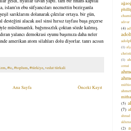
r geldi, fiyatlar tavan yaptı. tam bir finans kapital
ağao
a, islam'ın ebu süfyancıları necmettin bezirganla
phill
yeşil sarıklarını dolanarak çıktılar ortaya. bir gün,
chami
l desteğini alacak asıl sinsi hırsız tayfası başa geçerse
adıvar
yle müslümanlık. bağımsızlık çoktan sözde kalmış.
(4)
ad
adol
ndıran yalancı demokrasi oyunu başımıza daha neler
nde amerikan atom silahları dolu diyorlar. tanrı acısın
adolph
(1)
afş
christ
a
(1)
cemal
izm
,
#tc
,
#toplum
,
#türkiye
,
vedat türkali
ahm
ahm
müftüo
Ana Sayfa
Önceki Kayıt
ahmet
mitha
a
(5)
(7)
a
ahmad
akhena
a
(2)