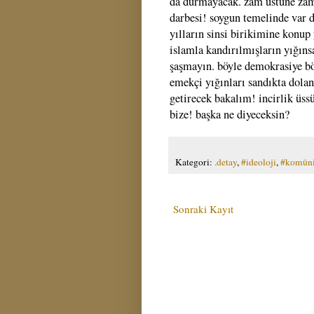
da durmayacak. zam üstüne zamla
darbesi! soygun temelinde var d
yılların sinsi birikimine konup 
islamla kandırılmışların yığınsa
şaşmayın. böyle demokrasiye bö
emekçi yığınları sandıkta dola
getirecek bakalım! incirlik üssü
bize! başka ne diyeceksin?
Kategori:
.detay
,
#ideoloji
,
#komün
Sonraki Kayıt