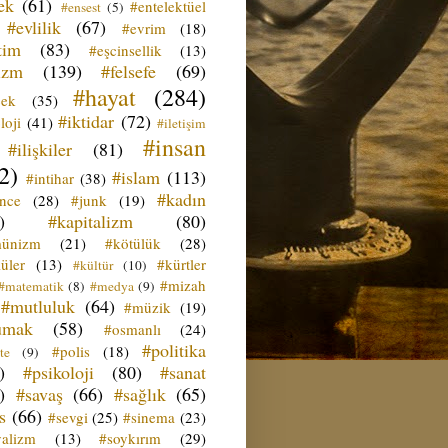
ek
(61)
#entelektüel
#ensest
(5)
#evlilik
(67)
#evrim
(18)
tim
(83)
#eşcinsellik
(13)
izm
(139)
#felsefe
(69)
#hayat
(284)
çek
(35)
#iktidar
(72)
loji
(41)
#iletişim
#insan
#ilişkiler
(81)
2)
#islam
(113)
#intihar
(38)
#kadın
ence
(28)
#junk
(19)
)
#kapitalizm
(80)
ünizm
(21)
#kötülük
(28)
üler
(13)
#kürtler
#kültür
(10)
#mizah
#matematik
(8)
#medya
(9)
#mutluluk
(64)
#müzik
(19)
umak
(58)
#osmanlı
(24)
#politika
#polis
(18)
te
(9)
)
#psikoloji
(80)
#sanat
)
#savaş
(66)
#sağlık
(65)
s
(66)
#sevgi
(25)
#sinema
(23)
yalizm
(13)
#soykırım
(29)