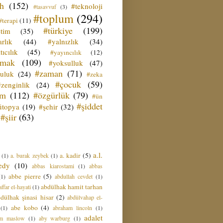
ih
(152)
#teknoloji
#tasavvuf
(3)
#toplum
(294)
#terapi
(11)
#türkiye
(199)
etim
(35)
rlık
(44)
#yalnızlık
(34)
tıcılık
(45)
#yayıncılık
(12)
zmak
(109)
#yoksulluk
(47)
#zaman
(71)
culuk
(24)
#zeka
#çocuk
(59)
#zenginlik
(24)
üm
(112)
#özgürlük
(79)
#ün
#şiddet
ütopya
(19)
#şehir
(32)
#şiir
(63)
a.l.
a. kadir
(5)
(1)
a. burak zeybek
(1)
edy
(10)
abbas kiarostami
(1)
abbas
abbe pierre
(5)
(1)
abdullah cevdet
(1)
abdülhak hamit tarhan
ffar el-hayati
(1)
dülhak şinasi hisar
(2)
abdülvahap el-
abe kobo
(4)
(1)
abraham lincoln
(1)
adalet
am maslow
(1)
aby warburg
(1)