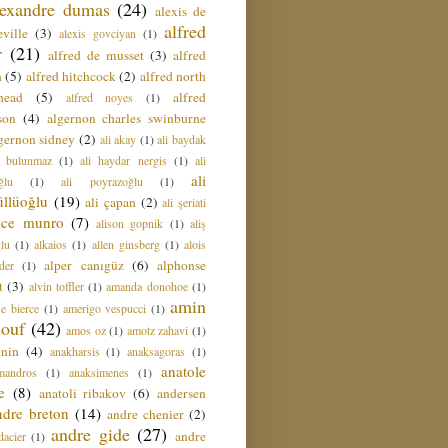
lexandre dumas
(24)
alexis de
alfred
ville
(3)
alexis govciyan
(1)
r
(21)
alfred de musset
(3)
alfred
n
(5)
alfred hitchcock
(2)
alfred north
head
(5)
alfred
alfred noyes
(1)
son
(4)
algernon charles swinburne
gernon sidney
(2)
ali akay
(1)
ali baydak
i bulunmaz
(1)
ali haydar nergis
(1)
ali
ali
ğlu
(1)
ali poyrazoğlu
(1)
üllüoğlu
(19)
ali çapan
(2)
ali şeriati
lice munro
(7)
alison gopnik
(1)
aliş
ğlu
(1)
alkaios
(1)
allen ginsberg
(1)
alois
alper canıgüz
(6)
alphonse
der
(1)
t
(3)
alvin toffler
(1)
amanda donohoe
(1)
amin
e bierce
(1)
amerigo vespucci
(1)
ouf
(42)
amos oz
(1)
amotz zahavi
(1)
 nin
(4)
anakharsis
(1)
anaksagoras
(1)
anatole
mandros
(1)
anaksimenes
(1)
e
(8)
anatoli ribakov
(6)
andersen
ndre breton
(14)
andre chenier
(2)
andre gide
(27)
andre
dacier
(1)