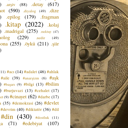
)
.detay
(617)
.arşiv
(88)
not
(590)
.dize
.diyalog
(49)
)
.epilog
(179)
.fragman
.kitap
(2022)
)
.kolaj
)
.madrigal
(275)
.mektup
(47)
nolog
(229)
.nedir
(49)
sona
(255)
.öykü
(211)
.şiir
)
#acı
(14)
#adalet
(46)
#ahlak
(11)
#aşk
#aile
(39)
#anarşizm
(6)
)
#bilim
#bilgi
(13)
#başarı
(9)
)
#burjuvazi
(13)
#cehalet
(17)
#cinayet
(62)
#darbe
(17)
et
(9)
#devlet
a
(35)
#demokrasi
(26)
#devrim
(40)
#diktatör
(36)
#dil
#din
(430)
#dostluk
(11)
ğa
(71)
#edebiyat
(107)