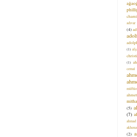
ağao
phill
chami
adıvar
(4)
ad
adol
adolph
(1)
afş
christ
a
(1)
cemal
ahm
ahm
müftüo
ahmet
mitha
a
(5)
(7)
a
ahmad
akhena
a
(2)