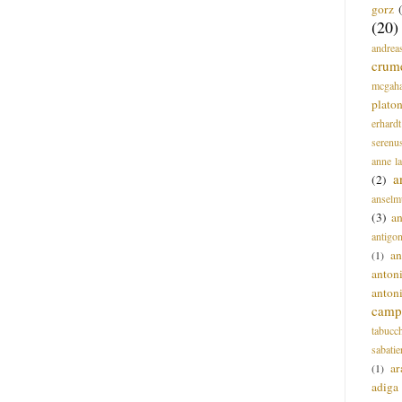
gorz
(20)
andrea
crum
mcgah
plato
erhardt
serenu
anne l
a
(2)
anselm
(3)
a
antigo
an
(1)
anton
anton
campi
tabucc
sabatie
ar
(1)
adiga