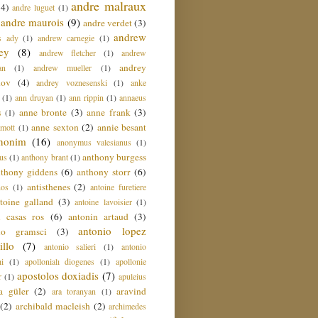
andre malraux
(4)
andre luguet
(1)
andre maurois
(9)
andre verdet
(3)
andrew
s ady
(1)
andrew carnegie
(1)
ey
(8)
andrew fletcher
(1)
andrew
andrey
an
(1)
andrew mueller
(1)
nov
(4)
andrey voznesenski
(1)
anke
(1)
ann druyan
(1)
ann rippin
(1)
annaeus
anne bronte
(3)
anne frank
(3)
s
(1)
anne sexton
(2)
annie besant
amott
(1)
nonim
(16)
anonymus valesianus
(1)
anthony burgess
us
(1)
anthony brant
(1)
nthony giddens
(6)
anthony storr
(6)
antisthenes
(2)
nos
(1)
antoine furetiere
toine galland
(3)
antoine lavoisier
(1)
i casas ros
(6)
antonin artaud
(3)
antonio lopez
io gramsci
(3)
llo
(7)
antonio salieri
(1)
antonio
hi
(1)
apollonialı diogenes
(1)
apollonie
apostolos doxiadis
(7)
r
(1)
apuleius
a güler
(2)
aravind
ara toranyan
(1)
(2)
archibald macleish
(2)
archimedes