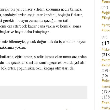
#em
(27)
raki bir yılı en zor yılıdır. korunma nedir bilmez,
#eği
 sandalyelerden aşağı atar kendini, boşluğa fırlatır,
#faş
si gerekir. bu aynı zamanda çocuğun en tatlı
#ger
içini cız ettirecek kadar cana yakın ve komik. sonra
#ideo
aşlar ve hayat daha kolaylaşır.
(10)
rimiz bilemeyiz, çocuk doğurmak da işte budur. neyse
(47
hakkımız yoktur.
#işk
(218
okullarda, eğitilemez, sindirilemez olan umutsuzlardan
#kom
rdır. bu çocuklar sınıftan sınıfa geçerek okulda yol alır
#köyl
 beklerler. çoğunlukla okul kaçağı olmaları da
(19)
(30)
#ok
#otori
(179
(138
#sek
#sos