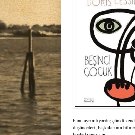
bunu ayrımlıyordu; çünkü kendi 
düşünceleri, başkalarının bilme
böyle konuşurlar.