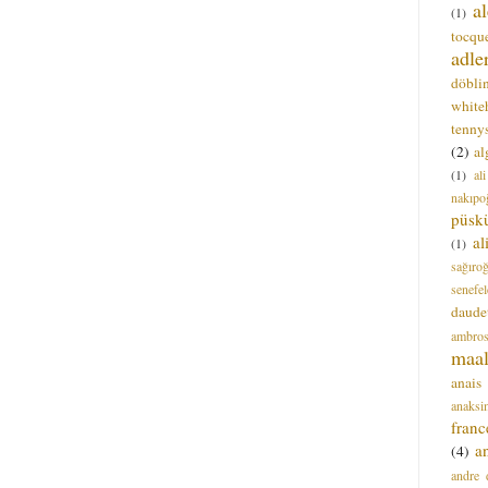
a
(1)
tocque
adle
döbli
white
tenny
(2)
al
(1)
al
nakıpo
püsk
a
(1)
sağıro
senefel
daude
ambros
maal
anais
anaksi
franc
a
(4)
andre 