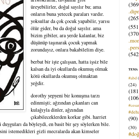
(369
üreyebilirler, doğal sayılır bu; ama
.dip
onların buna yetecek paraları vardır.
(265
yoksullar da çok çocuk yapabilir, yarısı
(551
ölür gider, bu da doğal sayılır. ama
(370
bizim gibiler, ara yerde kalanlar, biz
.mo
düşünüp taşınarak çocuk yapmak
.per
zorundayız, onlara bakabilelim diye.
(542
berbat bir işte çalışsan, hatta işsiz bile
kalsan da iyi okullarda okumuş olmak
TEMA
kötü okullarda okumuş olmaktan
#abd
yeğdir.
(24)
(181
dorothy yepyeni bir konuşma tarzı
(106
edinmişti; ağzından çıkanları can
#cesar
kulağıyla dinler, ağzından
#deh
çıkabileceklerden korkar gibi. harriet
(90)
duyguları da böyleydi, en basit bir şey söylerken bile.
(30)
sini istemedikleri gizli mecralarda akan kimseler
#do