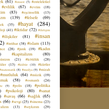
ek
(61)
#entelektüel
#ensest
(5)
#evlilik
(67)
#evrim
(18)
tim
(83)
#eşcinsellik
(13)
izm
(139)
#felsefe
(69)
#hayat
(284)
çek
(35)
#iktidar
(72)
loji
(41)
#iletişim
#insan
#ilişkiler
(81)
2)
#islam
(113)
#intihar
(38)
#kadın
ence
(28)
#junk
(19)
)
#kapitalizm
(80)
ünizm
(21)
#kötülük
(28)
üler
(13)
#kürtler
#kültür
(10)
#mizah
#matematik
(8)
#medya
(9)
#mutluluk
(64)
#müzik
(19)
umak
(58)
#osmanlı
(24)
#politika
#polis
(18)
te
(9)
)
#psikoloji
(80)
#sanat
)
#savaş
(66)
#sağlık
(65)
s
(66)
#sevgi
(25)
#sinema
(23)
yalizm
(13)
#soykırım
(29)