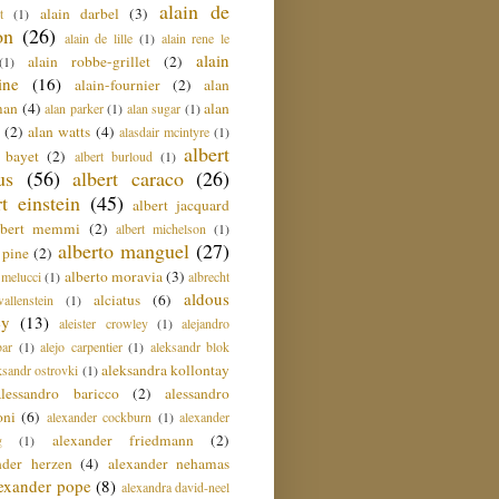
alain de
alain darbel
(3)
t
(1)
on
(26)
alain de lille
(1)
alain rene le
alain
alain robbe-grillet
(2)
(1)
ine
(16)
alain-fournier
(2)
alan
man
(4)
alan
alan parker
(1)
alan sugar
(1)
(2)
alan watts
(4)
alasdair mcintyre
(1)
albert
t bayet
(2)
albert burloud
(1)
us
(56)
albert caraco
(26)
rt einstein
(45)
albert jacquard
lbert memmi
(2)
albert michelson
(1)
alberto manguel
(27)
 pine
(2)
alberto moravia
(3)
 melucci
(1)
albrecht
aldous
alciatus
(6)
llenstein
(1)
ey
(13)
aleister crowley
(1)
alejandro
ar
(1)
alejo carpentier
(1)
aleksandr blok
aleksandra kollontay
ksandr ostrovki
(1)
alessandro baricco
(2)
alessandro
oni
(6)
alexander cockburn
(1)
alexander
alexander friedmann
(2)
g
(1)
nder herzen
(4)
alexander nehamas
lexander pope
(8)
alexandra david-neel