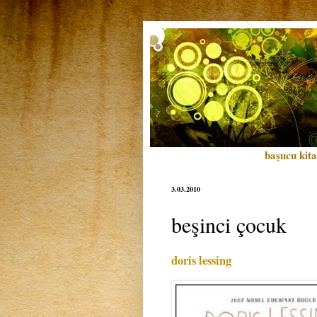
başucu kita
3.03.2010
beşinci çocuk
doris lessing