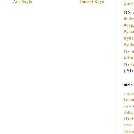
Ana Sayfa
Önceki Kayıt
#tar
(15)
#tük
#uyga
#yara
#ya
#yol
(8)
#öl
#
(8)
(70)
DİZİN
a. aşıcı
kenn
sayar
abdülga
(4)
ab
beyati
abrah