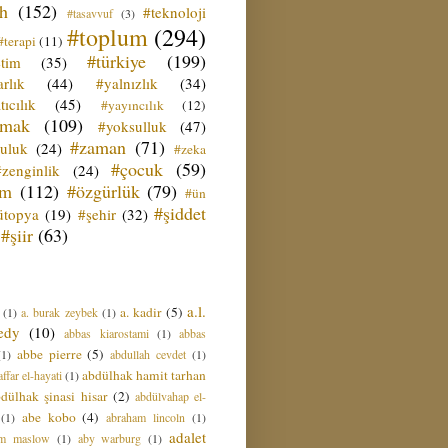
ih
(152)
#teknoloji
#tasavvuf
(3)
#toplum
(294)
#terapi
(11)
#türkiye
(199)
etim
(35)
rlık
(44)
#yalnızlık
(34)
tıcılık
(45)
#yayıncılık
(12)
zmak
(109)
#yoksulluk
(47)
#zaman
(71)
culuk
(24)
#zeka
#çocuk
(59)
#zenginlik
(24)
üm
(112)
#özgürlük
(79)
#ün
#şiddet
ütopya
(19)
#şehir
(32)
#şiir
(63)
a.l.
a. kadir
(5)
(1)
a. burak zeybek
(1)
edy
(10)
abbas kiarostami
(1)
abbas
abbe pierre
(5)
(1)
abdullah cevdet
(1)
abdülhak hamit tarhan
ffar el-hayati
(1)
dülhak şinasi hisar
(2)
abdülvahap el-
abe kobo
(4)
(1)
abraham lincoln
(1)
adalet
am maslow
(1)
aby warburg
(1)