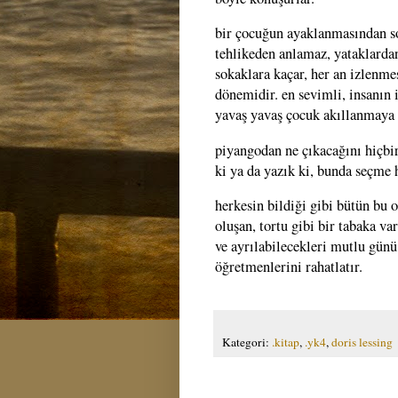
bir çocuğun ayaklanmasından son
tehlikeden anlamaz, yataklardan,
sokaklara kaçar, her an izlenme
dönemidir. en sevimli, insanın 
yavaş yavaş çocuk akıllanmaya b
piyangodan ne çıkacağını hiçbi
ki ya da yazık ki, bunda seçme 
herkesin bildiği gibi bütün bu 
oluşan, tortu gibi bir tabaka va
ve ayrılabilecekleri mutlu günü
öğretmenlerini rahatlatır.
Kategori:
.kitap
,
.yk4
,
doris lessing