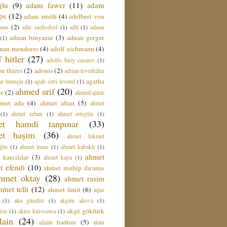
ğlu
(9)
adam fawer
(11)
adam
ips
(12)
adam smith
(4)
adelbert von
sso
(2)
adie suehsdorf
(1)
adli
(1)
adnan
adnan binyazar
(3)
adnan gerger
(1)
nan menderes
(4)
adolf eichmann
(4)
f hitler
(27)
adolfo bioy casares
(1)
e thiers
(2)
adonis
(2)
adrian leverkühn
agatha
ar timuçin
(1)
agah sırrı levend
(1)
ahmed arif
(20)
ie
(2)
ahmed qurie
hmet ada
(4)
ahmet altan
(5)
ahmet
(1)
ahmet erhan
(1)
ahmet ertegün
(1)
et hamdi tanpınar
(33)
et haşim
(36)
ahmet hikmet
ğlu
(1)
ahmet inam
(1)
ahmet kabaklı
(1)
ahmet
 karcılılar
(3)
ahmet kaya
(1)
t efendi
(10)
ahmet muhip dıranas
hmet oktay
(28)
ahmet rasim
hmet telli
(12)
ahmet ümit
(6)
aijaz
(1)
aka gündüz
(1)
akgün akova
(1)
akşit göktürk
ton
(1)
akira kurosawa
(1)
lain
(24)
alain badiou
(5)
alain