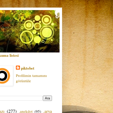
kuma listesi
piktobet
Profilimin tamamını
görüntüle
azı
(277)
.arya
.anekdot
(95)