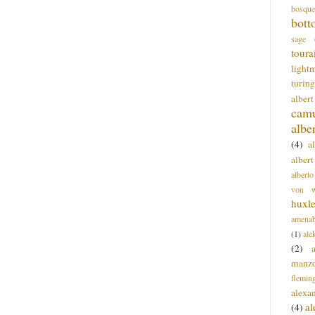
bosque
bott
sage
toura
light
turing
alber
cam
albe
(4)
a
albert
alberto
von wa
huxl
amenab
(1)
ale
(2)
manz
flemin
alexa
a
(4)