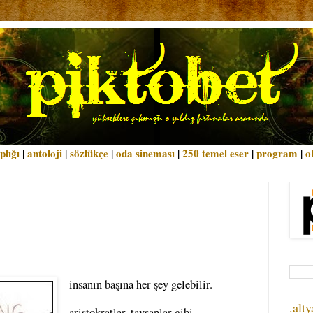
plığı
|
antoloji
|
sözlükçe
|
oda sineması
|
250 temel eser
|
program
|
o
insanın başına her şey gelebilir.
.alty
aristokratlar, tavşanlar gibi