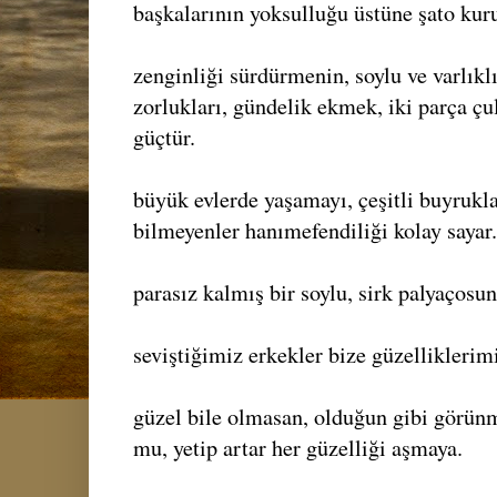
başkalarının yoksulluğu üstüne şato kur
zenginliği sürdürmenin, soylu ve varlık
zorlukları, gündelik ekmek, iki parça ç
güçtür.
büyük evlerde yaşamayı, çeşitli buyrukl
bilmeyenler hanımefendiliği kolay sayar.
parasız kalmış bir soylu, sirk palyaçosun
seviştiğimiz erkekler bize güzelliklerimi
güzel bile olmasan, olduğun gibi görün
mu, yetip artar her güzelliği aşmaya.