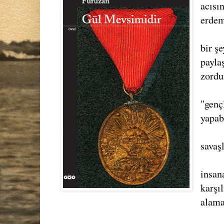
acısı
erdem
bir ş
payla
zordu
"gençl
yapab
savaş
insan
karşı
alama