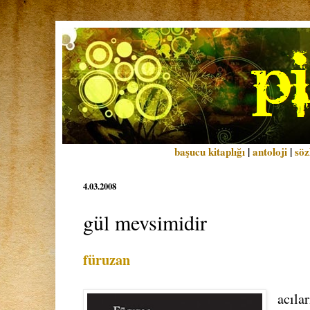
başucu kitaplığı
|
antoloji
|
söz
4.03.2008
gül mevsimidir
füruzan
acıla