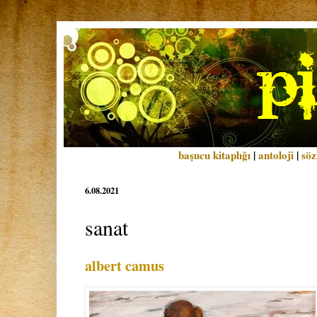
başucu kitaplığı
|
antoloji
|
söz
6.08.2021
sanat
albert camus