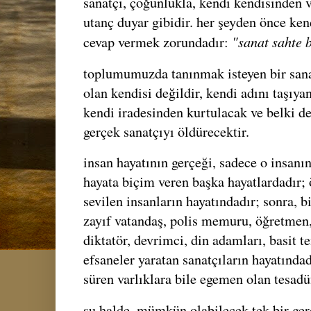
sanatçı, çoğunlukla, kendi kendisinden v
utanç duyar gibidir. her şeyden önce ke
"sanat sahte 
cevap vermek zorundadır:
toplumumuzda tanınmak isteyen bir sanat
olan kendisi değildir, kendi adını taşıya
kendi iradesinden kurtulacak ve belki d
gerçek sanatçıyı öldürecektir.
insan hayatının gerçeği, sadece o insanın
hayata biçim veren başka hayatlardadır;
sevilen insanların hayatındadır; sonra, b
zayıf vatandaş, polis memuru, öğretmen,
diktatör, devrimci, din adamları, basit t
efsaneler yaratan sanatçıların hayatında
süren varlıklara bile egemen olan tesadüf
şu halde, mümkün olabilecek tek bir ger