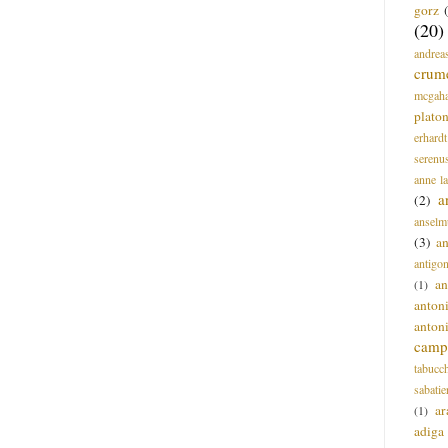
gorz
(20)
andrea
crum
mcgah
plato
erhardt
serenu
anne l
a
(2)
anselm
(3)
a
antigo
an
(1)
anton
anton
campi
tabucc
sabatie
ar
(1)
adiga