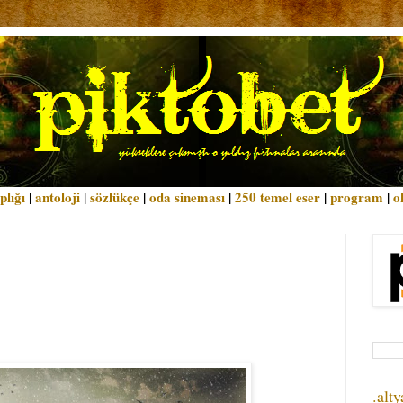
plığı
|
antoloji
|
sözlükçe
|
oda sineması
|
250 temel eser
|
program
|
o
.alty