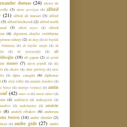
lexandre dumas
(24)
alexis de
alfred
ville
(3)
alexis govciyan
(1)
r
(21)
alfred de musset
(3)
alfred
n
(5)
alfred hitchcock
(2)
alfred north
head
(5)
alfred
alfred noyes
(1)
son
(4)
algernon charles swinburne
gernon sidney
(2)
ali akay
(1)
ali baydak
i bulunmaz
(1)
ali haydar nergis
(1)
ali
ali
ğlu
(1)
ali poyrazoğlu
(1)
üllüoğlu
(19)
ali çapan
(2)
ali şeriati
lice munro
(7)
alison gopnik
(1)
aliş
ğlu
(1)
alkaios
(1)
allen ginsberg
(1)
alois
alper canıgüz
(6)
alphonse
der
(1)
t
(3)
alvin toffler
(1)
amanda donohoe
(1)
amin
e bierce
(1)
amerigo vespucci
(1)
ouf
(42)
amos oz
(1)
amotz zahavi
(1)
 nin
(4)
anakharsis
(1)
anaksagoras
(1)
anatole
mandros
(1)
anaksimenes
(1)
e
(8)
anatoli ribakov
(6)
andersen
ndre breton
(14)
andre chenier
(2)
andre gide
(27)
andre
dacier
(1)