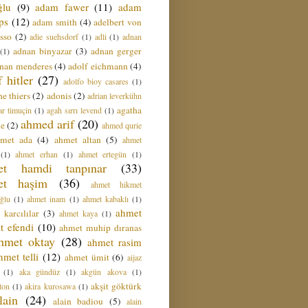
ğlu
(9)
adam fawer
(11)
adam
ips
(12)
adam smith
(4)
adelbert von
sso
(2)
adie suehsdorf
(1)
adli
(1)
adnan
adnan binyazar
(3)
adnan gerger
(1)
nan menderes
(4)
adolf eichmann
(4)
f hitler
(27)
adolfo bioy casares
(1)
e thiers
(2)
adonis
(2)
adrian leverkühn
agatha
ar timuçin
(1)
agah sırrı levend
(1)
ahmed arif
(20)
ie
(2)
ahmed qurie
hmet ada
(4)
ahmet altan
(5)
ahmet
(1)
ahmet erhan
(1)
ahmet ertegün
(1)
et hamdi tanpınar
(33)
et haşim
(36)
ahmet hikmet
ğlu
(1)
ahmet inam
(1)
ahmet kabaklı
(1)
ahmet
 karcılılar
(3)
ahmet kaya
(1)
t efendi
(10)
ahmet muhip dıranas
hmet oktay
(28)
ahmet rasim
hmet telli
(12)
ahmet ümit
(6)
aijaz
(1)
aka gündüz
(1)
akgün akova
(1)
akşit göktürk
ton
(1)
akira kurosawa
(1)
lain
(24)
alain badiou
(5)
alain