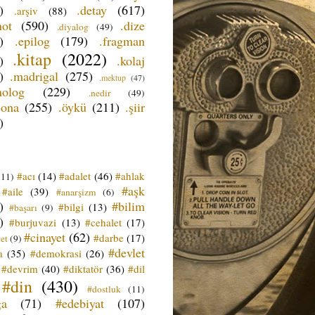
)
.detay
(617)
.arşiv
(88)
not
(590)
.dize
.diyalog
(49)
)
.epilog
(179)
.fragman
.kitap
(2022)
)
.kolaj
)
.madrigal
(275)
.mektup
(47)
nolog
(229)
.nedir
(49)
sona
(255)
.öykü
(211)
.şiir
)
#acı
(14)
#adalet
(46)
#ahlak
(11)
#aşk
#aile
(39)
#anarşizm
(6)
)
#bilim
#bilgi
(13)
#başarı
(9)
)
#burjuvazi
(13)
#cehalet
(17)
#cinayet
(62)
#darbe
(17)
et
(9)
#devlet
a
(35)
#demokrasi
(26)
#devrim
(40)
#diktatör
(36)
#dil
#din
(430)
#dostluk
(11)
ğa
(71)
#edebiyat
(107)