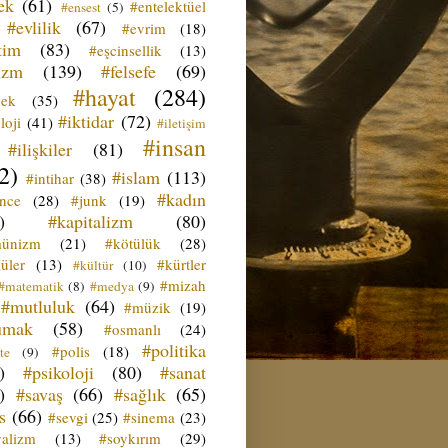
ek
(61)
#entelektüel
#ensest
(5)
#evlilik
(67)
#evrim
(18)
tim
(83)
#eşcinsellik
(13)
izm
(139)
#felsefe
(69)
#hayat
(284)
çek
(35)
#iktidar
(72)
loji
(41)
#iletişim
#insan
#ilişkiler
(81)
2)
#islam
(113)
#intihar
(38)
#kadın
ence
(28)
#junk
(19)
)
#kapitalizm
(80)
ünizm
(21)
#kötülük
(28)
üler
(13)
#kürtler
#kültür
(10)
#mizah
#matematik
(8)
#medya
(9)
#mutluluk
(64)
#müzik
(19)
umak
(58)
#osmanlı
(24)
#politika
#polis
(18)
te
(9)
)
#psikoloji
(80)
#sanat
)
#savaş
(66)
#sağlık
(65)
s
(66)
#sevgi
(25)
#sinema
(23)
yalizm
(13)
#soykırım
(29)