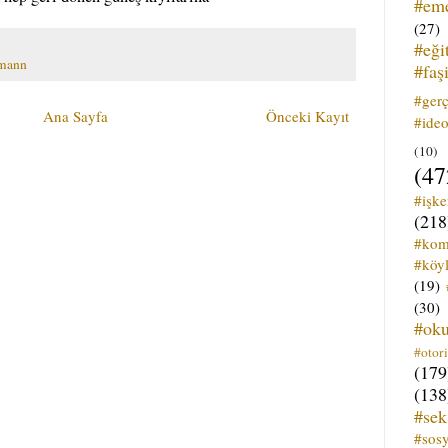
#em
(27)
#eği
hmann
#faş
#ger
Ana Sayfa
Önceki Kayıt
#ideo
(10)
(47
#işk
(218
#kom
#köyl
(19)
(30)
#ok
#otori
(179
(138
#sek
#sos