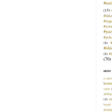
#tar
(15)
#tük
#uyga
#yara
#ya
#yol
(8)
#öl
#
(8)
(70)
DİZİN
a. aşıcı
kenn
sayar
abdülga
(4)
ab
beyati
abrah