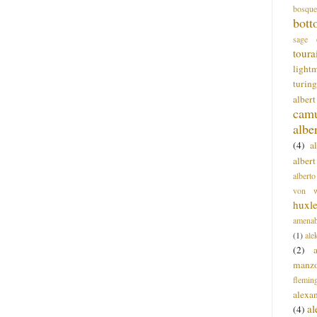
bosque
bott
sage
toura
light
turing
alber
cam
albe
(4)
a
albert
alberto
von wa
huxl
amenab
(1)
ale
(2)
manz
flemin
alexa
a
(4)