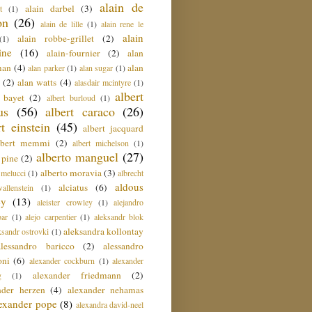
alain de
alain darbel
(3)
t
(1)
on
(26)
alain de lille
(1)
alain rene le
alain
alain robbe-grillet
(2)
(1)
ine
(16)
alain-fournier
(2)
alan
man
(4)
alan
alan parker
(1)
alan sugar
(1)
(2)
alan watts
(4)
alasdair mcintyre
(1)
albert
t bayet
(2)
albert burloud
(1)
us
(56)
albert caraco
(26)
rt einstein
(45)
albert jacquard
lbert memmi
(2)
albert michelson
(1)
alberto manguel
(27)
 pine
(2)
alberto moravia
(3)
 melucci
(1)
albrecht
aldous
alciatus
(6)
llenstein
(1)
ey
(13)
aleister crowley
(1)
alejandro
ar
(1)
alejo carpentier
(1)
aleksandr blok
aleksandra kollontay
ksandr ostrovki
(1)
alessandro baricco
(2)
alessandro
oni
(6)
alexander cockburn
(1)
alexander
alexander friedmann
(2)
g
(1)
nder herzen
(4)
alexander nehamas
lexander pope
(8)
alexandra david-neel