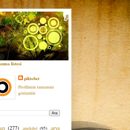
kuma listesi
piktobet
Profilimin tamamını
görüntüle
azı
(277)
.arya
.anekdot
(95)