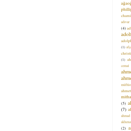
ağao
phill
chami
adıvar
(4)
ad
adol
adolph
(1)
afş
christ
a
(1)
cemal
ahm
ahm
müftüo
ahmet
mitha
a
(5)
(7)
a
ahmad
akhena
a
(2)