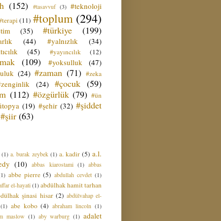
ih
(152)
#teknoloji
#tasavvuf
(3)
#toplum
(294)
#terapi
(11)
#türkiye
(199)
etim
(35)
rlık
(44)
#yalnızlık
(34)
tıcılık
(45)
#yayıncılık
(12)
zmak
(109)
#yoksulluk
(47)
#zaman
(71)
culuk
(24)
#zeka
#çocuk
(59)
#zenginlik
(24)
üm
(112)
#özgürlük
(79)
#ün
#şiddet
ütopya
(19)
#şehir
(32)
#şiir
(63)
a.l.
a. kadir
(5)
(1)
a. burak zeybek
(1)
edy
(10)
abbas kiarostami
(1)
abbas
abbe pierre
(5)
(1)
abdullah cevdet
(1)
abdülhak hamit tarhan
ffar el-hayati
(1)
dülhak şinasi hisar
(2)
abdülvahap el-
abe kobo
(4)
(1)
abraham lincoln
(1)
adalet
am maslow
(1)
aby warburg
(1)