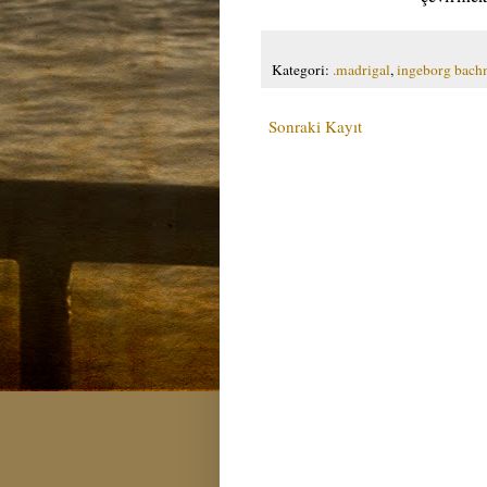
Kategori:
.madrigal
,
ingeborg bac
Sonraki Kayıt