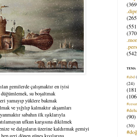
(369
.dip
(265
(551
(370
.mo
.per
(542
TEMA
#abd
(24)
ılan gemilerde çalışmaktır en iyisi
(181
t düğümlemek, su boşaltmak
(106
leri yamayıp yüklere bakmak
#cesar
ulmak ve yığılıp kalmaktır akşamları
#deh
uyanmaktır sabahın ilk ışıklarıyla
(90)
atılamayan ufkun karşısına dikilmek
(30)
nize ve dalgaların üzerine kaldırmak gemiyi
#do
hep geri dönen güneş kıyılarına