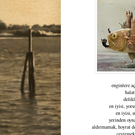
enginlere aç
hala
delik
en iyisi, yor
en iyisi, 
yerinden oyn
aldırmamak, hoyrat de
çevirmek 