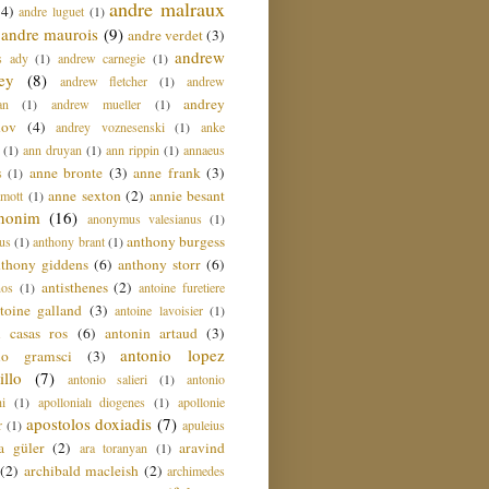
andre malraux
(4)
andre luguet
(1)
andre maurois
(9)
andre verdet
(3)
andrew
s ady
(1)
andrew carnegie
(1)
ey
(8)
andrew fletcher
(1)
andrew
andrey
an
(1)
andrew mueller
(1)
nov
(4)
andrey voznesenski
(1)
anke
(1)
ann druyan
(1)
ann rippin
(1)
annaeus
anne bronte
(3)
anne frank
(3)
s
(1)
anne sexton
(2)
annie besant
amott
(1)
nonim
(16)
anonymus valesianus
(1)
anthony burgess
us
(1)
anthony brant
(1)
nthony giddens
(6)
anthony storr
(6)
antisthenes
(2)
nos
(1)
antoine furetiere
toine galland
(3)
antoine lavoisier
(1)
i casas ros
(6)
antonin artaud
(3)
antonio lopez
io gramsci
(3)
llo
(7)
antonio salieri
(1)
antonio
hi
(1)
apollonialı diogenes
(1)
apollonie
apostolos doxiadis
(7)
r
(1)
apuleius
a güler
(2)
aravind
ara toranyan
(1)
(2)
archibald macleish
(2)
archimedes