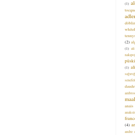
a
(1)
tocque
adle
döbli
white
tenny
(2)
al
(1)
al
nakıpo
püsk
a
(1)
sağıro
senefel
daude
ambros
maal
anais
anaksi
franc
a
(4)
andre 