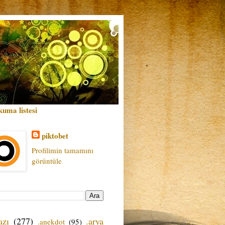
kuma listesi
piktobet
Profilimin tamamını
görüntüle
azı
(277)
.arya
.anekdot
(95)