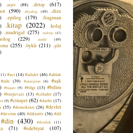
)
.detay
(617)
.arşiv
(88)
not
(590)
.dize
.diyalog
(49)
)
.epilog
(179)
.fragman
.kitap
(2022)
)
.kolaj
)
.madrigal
(275)
.mektup
(47)
nolog
(229)
.nedir
(49)
sona
(255)
.öykü
(211)
.şiir
)
#acı
(14)
#adalet
(46)
#ahlak
(11)
#aşk
#aile
(39)
#anarşizm
(6)
)
#bilim
#bilgi
(13)
#başarı
(9)
)
#burjuvazi
(13)
#cehalet
(17)
#cinayet
(62)
#darbe
(17)
et
(9)
#devlet
a
(35)
#demokrasi
(26)
#devrim
(40)
#diktatör
(36)
#dil
#din
(430)
#dostluk
(11)
ğa
(71)
#edebiyat
(107)