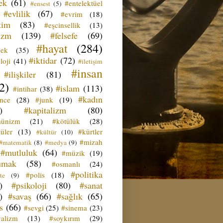
ek
(61)
#entelektüel
#ensest
(5)
#evlilik
(67)
#evrim
(18)
tim
(83)
#eşcinsellik
(13)
izm
(139)
#felsefe
(69)
#hayat
(284)
çek
(35)
#iktidar
(72)
loji
(41)
#iletişim
#insan
#ilişkiler
(81)
2)
#islam
(113)
#intihar
(38)
#kadın
ence
(28)
#junk
(19)
)
#kapitalizm
(80)
ünizm
(21)
#kötülük
(28)
üler
(13)
#kürtler
#kültür
(10)
#mizah
#matematik
(8)
#medya
(9)
#mutluluk
(64)
#müzik
(19)
umak
(58)
#osmanlı
(24)
#politika
#polis
(18)
te
(9)
)
#psikoloji
(80)
#sanat
)
#savaş
(66)
#sağlık
(65)
s
(66)
#sevgi
(25)
#sinema
(23)
yalizm
(13)
#soykırım
(29)