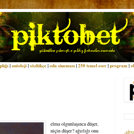
plığı
|
antoloji
|
sözlükçe
|
oda sineması
|
250 temel eser
|
program
|
o
elma olgunlaşınca düşer,
niçin düşer? ağırlığı onu
.alty