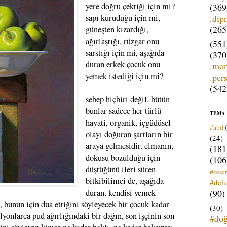
yere doğru çektiği için mi?
(369
.dip
sapı kuruduğu için mi,
(265
güneşten kızardığı,
ağırlaştığı, rüzgar onu
(551
sarstığı için mi, aşağıda
(370
duran erkek çocuk onu
.mo
yemek istediği için mi?
.per
(542
sebep hiçbiri değil. bütün
bunlar sadece her türlü
TEMA
hayati, organik, içgüdüsel
#abd
olayı doğuran şartların bir
(24)
araya gelmesidir. elmanın,
(181
dokusu bozulduğu için
(106
düştüğünü ileri süren
#cesar
bitkibilimci de, aşağıda
#deh
(90)
duran, kendisi yemek
, bunun için dua ettiğini söyleyecek bir çocuk kadar
(30)
ilyonlarca pud ağırlığındaki bir dağın, son işçinin son
#do