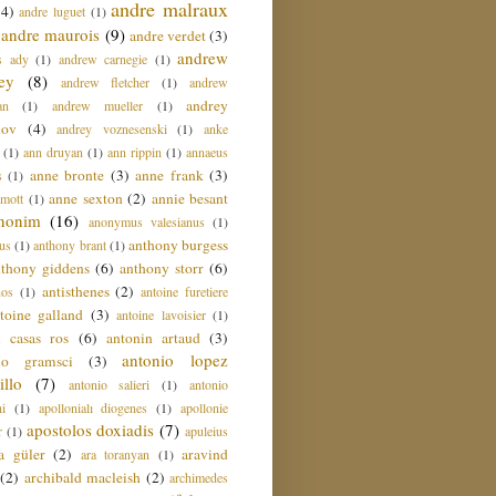
andre malraux
(4)
andre luguet
(1)
andre maurois
(9)
andre verdet
(3)
andrew
s ady
(1)
andrew carnegie
(1)
ey
(8)
andrew fletcher
(1)
andrew
andrey
an
(1)
andrew mueller
(1)
nov
(4)
andrey voznesenski
(1)
anke
(1)
ann druyan
(1)
ann rippin
(1)
annaeus
anne bronte
(3)
anne frank
(3)
s
(1)
anne sexton
(2)
annie besant
amott
(1)
nonim
(16)
anonymus valesianus
(1)
anthony burgess
us
(1)
anthony brant
(1)
nthony giddens
(6)
anthony storr
(6)
antisthenes
(2)
nos
(1)
antoine furetiere
toine galland
(3)
antoine lavoisier
(1)
i casas ros
(6)
antonin artaud
(3)
antonio lopez
io gramsci
(3)
llo
(7)
antonio salieri
(1)
antonio
hi
(1)
apollonialı diogenes
(1)
apollonie
apostolos doxiadis
(7)
r
(1)
apuleius
a güler
(2)
aravind
ara toranyan
(1)
(2)
archibald macleish
(2)
archimedes