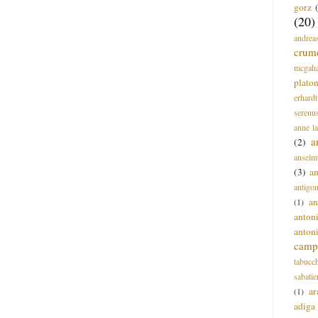
gorz
(20)
andrea
crum
mcgah
plato
erhardt
serenu
anne l
a
(2)
anselm
(3)
a
antigo
an
(1)
anton
anton
campi
tabucc
sabatie
ar
(1)
adiga