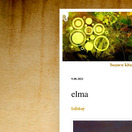
başucu kita
9.08.2021
elma
tolstoy