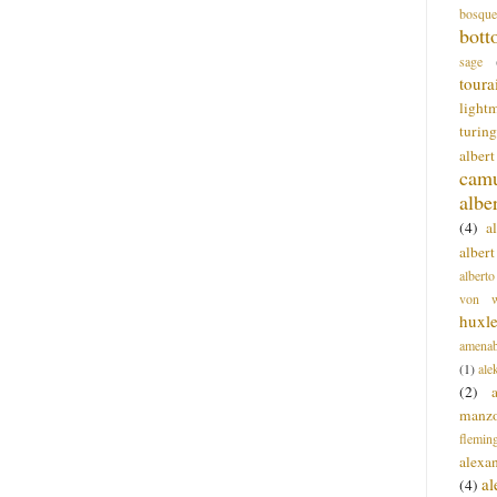
bosque
bott
sage
toura
light
turing
alber
cam
albe
(4)
a
albert
alberto
von wa
huxl
amenab
(1)
ale
(2)
manz
flemin
alexa
a
(4)