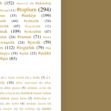
ih
(152)
#teknoloji
#tasavvuf
(3)
#toplum
(294)
#terapi
(11)
#türkiye
(199)
etim
(35)
rlık
(44)
#yalnızlık
(34)
tıcılık
(45)
#yayıncılık
(12)
zmak
(109)
#yoksulluk
(47)
#zaman
(71)
culuk
(24)
#zeka
#çocuk
(59)
#zenginlik
(24)
üm
(112)
#özgürlük
(79)
#ün
#şiddet
ütopya
(19)
#şehir
(32)
#şiir
(63)
a.l.
a. kadir
(5)
(1)
a. burak zeybek
(1)
edy
(10)
abbas kiarostami
(1)
abbas
abbe pierre
(5)
(1)
abdullah cevdet
(1)
abdülhak hamit tarhan
ffar el-hayati
(1)
dülhak şinasi hisar
(2)
abdülvahap el-
abe kobo
(4)
(1)
abraham lincoln
(1)
adalet
am maslow
(1)
aby warburg
(1)