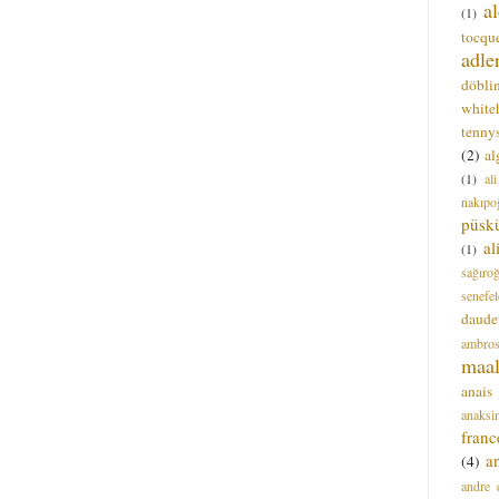
a
(1)
tocque
adle
döbli
white
tenny
(2)
al
(1)
al
nakıpo
püsk
a
(1)
sağıro
senefel
daude
ambros
maal
anais
anaksi
franc
a
(4)
andre 