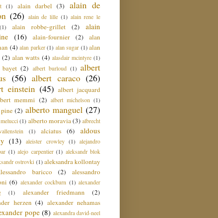
alain de
alain darbel
(3)
t
(1)
on
(26)
alain de lille
(1)
alain rene le
alain
alain robbe-grillet
(2)
(1)
ine
(16)
alain-fournier
(2)
alan
man
(4)
alan
alan parker
(1)
alan sugar
(1)
(2)
alan watts
(4)
alasdair mcintyre
(1)
albert
t bayet
(2)
albert burloud
(1)
us
(56)
albert caraco
(26)
rt einstein
(45)
albert jacquard
lbert memmi
(2)
albert michelson
(1)
alberto manguel
(27)
 pine
(2)
alberto moravia
(3)
 melucci
(1)
albrecht
aldous
alciatus
(6)
llenstein
(1)
ey
(13)
aleister crowley
(1)
alejandro
ar
(1)
alejo carpentier
(1)
aleksandr blok
aleksandra kollontay
ksandr ostrovki
(1)
alessandro baricco
(2)
alessandro
oni
(6)
alexander cockburn
(1)
alexander
alexander friedmann
(2)
g
(1)
nder herzen
(4)
alexander nehamas
lexander pope
(8)
alexandra david-neel