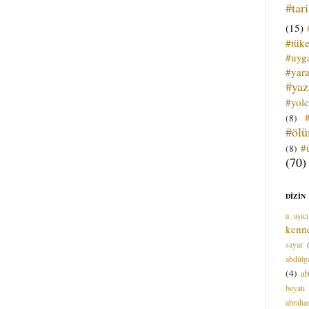
#tar
(15)
#tük
#uyga
#yara
#ya
#yol
(8)
#öl
#
(8)
(70)
DİZİN
a. aşıcı
kenn
sayar
abdülga
(4)
ab
beyati
abrah