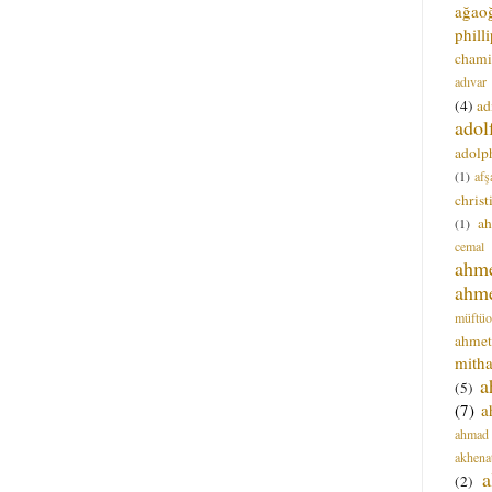
ağao
phill
chami
adıvar
(4)
ad
adol
adolph
(1)
afş
christ
a
(1)
cemal
ahm
ahm
müftüo
ahmet
mitha
a
(5)
(7)
a
ahmad
akhena
a
(2)