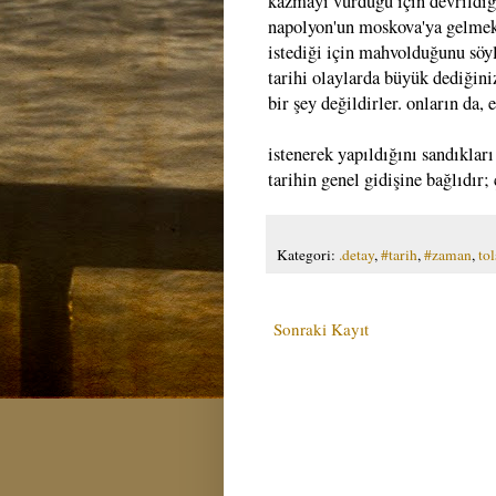
kazmayı vurduğu için devrildiği
napolyon'un moskova'ya gelmek 
istediği için mahvolduğunu söyl
tarihi olaylarda büyük dediğini
bir şey değildirler. onların da, 
istenerek yapıldığını sandıkları
tarihin genel gidişine bağlıdır;
Kategori:
.detay
,
#tarih
,
#zaman
,
tol
Sonraki Kayıt