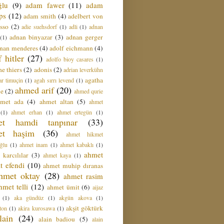
ğlu
(9)
adam fawer
(11)
adam
ips
(12)
adam smith
(4)
adelbert von
sso
(2)
adie suehsdorf
(1)
adli
(1)
adnan
adnan binyazar
(3)
adnan gerger
(1)
nan menderes
(4)
adolf eichmann
(4)
f hitler
(27)
adolfo bioy casares
(1)
e thiers
(2)
adonis
(2)
adrian leverkühn
agatha
ar timuçin
(1)
agah sırrı levend
(1)
ahmed arif
(20)
ie
(2)
ahmed qurie
hmet ada
(4)
ahmet altan
(5)
ahmet
(1)
ahmet erhan
(1)
ahmet ertegün
(1)
et hamdi tanpınar
(33)
et haşim
(36)
ahmet hikmet
ğlu
(1)
ahmet inam
(1)
ahmet kabaklı
(1)
ahmet
 karcılılar
(3)
ahmet kaya
(1)
t efendi
(10)
ahmet muhip dıranas
hmet oktay
(28)
ahmet rasim
hmet telli
(12)
ahmet ümit
(6)
aijaz
(1)
aka gündüz
(1)
akgün akova
(1)
akşit göktürk
ton
(1)
akira kurosawa
(1)
lain
(24)
alain badiou
(5)
alain