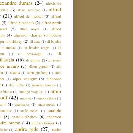
lexandre dumas
(24)
alexis de
alfred
ville
(3)
alexis govciyan
(1)
r
(21)
alfred de musset
(3)
alfred
n
(5)
alfred hitchcock
(2)
alfred north
head
(5)
alfred
alfred noyes
(1)
son
(4)
algernon charles swinburne
gernon sidney
(2)
ali akay
(1)
ali baydak
i bulunmaz
(1)
ali haydar nergis
(1)
ali
ali
ğlu
(1)
ali poyrazoğlu
(1)
üllüoğlu
(19)
ali çapan
(2)
ali şeriati
lice munro
(7)
alison gopnik
(1)
aliş
ğlu
(1)
alkaios
(1)
allen ginsberg
(1)
alois
alper canıgüz
(6)
alphonse
der
(1)
t
(3)
alvin toffler
(1)
amanda donohoe
(1)
amin
e bierce
(1)
amerigo vespucci
(1)
ouf
(42)
amos oz
(1)
amotz zahavi
(1)
 nin
(4)
anakharsis
(1)
anaksagoras
(1)
anatole
mandros
(1)
anaksimenes
(1)
e
(8)
anatoli ribakov
(6)
andersen
ndre breton
(14)
andre chenier
(2)
andre gide
(27)
andre
dacier
(1)