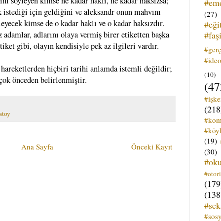
ni söyleyen kimse ne kadar haklı, ne kadar haksızsa;
#em
istediği için geldiğini ve aleksandr onun mahvını
(27)
eyecek kimse de o kadar haklı ve o kadar haksızdır.
#eği
#faş
z adamlar, adlarını olaya vermiş birer etiketten başka
etiket gibi, olayın kendisiyle pek az ilgileri vardır.
#ger
#ideo
 hareketlerden hiçbiri tarihi anlamda istemli değildir;
(10)
 çok önceden belirlenmiştir.
(47
#işk
(218
stoy
#kom
#köyl
(19)
Ana Sayfa
Önceki Kayıt
(30)
#ok
#otori
(179
(138
#sek
#sos