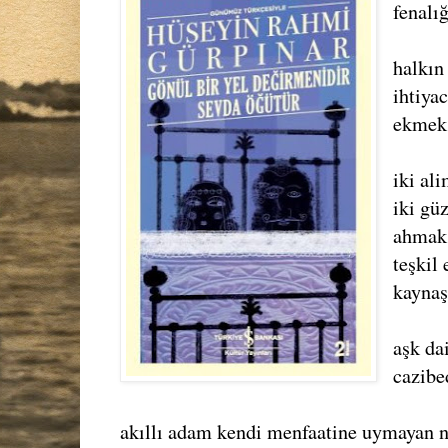
fenalığ
halkın
ihtiyac
ekmek 
iki al
iki güz
ahmak 
teşkil 
kayna
aşk da
cazibe
akıllı adam kendi menfaatine uymayan 