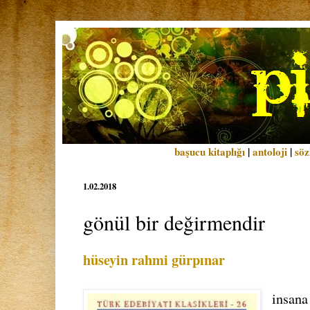
başucu kitaplığı
|
antoloji
|
söz
1.02.2018
gönül bir değirmendir
hüseyin rahmi gürpınar
i
nsana 