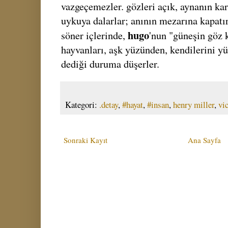
vazgeçemezler. gözleri açık, aynanın karş
uykuya dalarlar; anının mezarına kapatırl
hugo
söner içlerinde,
'nun "güneşin göz k
hayvanları, aşk yüzünden, kendilerini yüc
dediği duruma düşerler.
Kategori:
.detay
,
#hayat
,
#insan
,
henry miller
,
vi
Sonraki Kayıt
Ana Sayfa