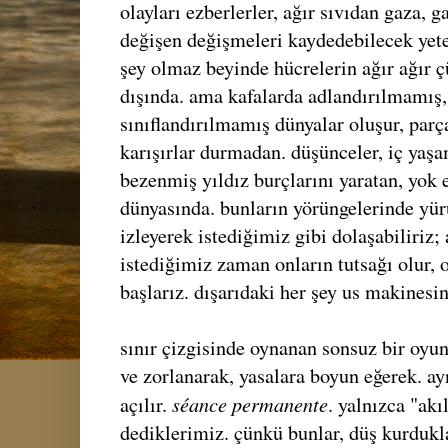
olayları ezberlerler, ağır sıvıdan gaza, g
değişen değişmeleri kaydedebilecek yete
şey olmaz beyinde hücrelerin ağır ağır 
dışında. ama kafalarda adlandırılmamış
sınıflandırılmamış dünyalar oluşur, parçal
karışırlar durmadan. düşünceler, iç yaşa
bezenmiş yıldız burçlarını yaratan, yok 
dünyasında. bunların yörüngelerinde yür
izleyerek istediğimiz gibi dolaşabiliriz
istediğimiz zaman onların tutsağı olur, 
başlarız. dışarıdaki her şey us makinesin
sınır çizgisinde oynanan sonsuz bir oyu
ve zorlanarak, yasalara boyun eğerek. ay
séance permanente
açılır.
. yalnızca "akı
dediklerimiz. çünkü bunlar, düş kurduk