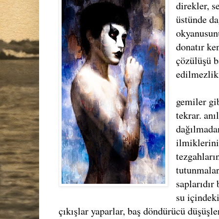
direkler, s
üstünde da
okyanusun
donatır ke
çözülüşü b
edilmezlik
gemiler gib
tekrar. anı
dağılmadan
ilmiklerin
tezgahları
tutunmalar
saplarıdır 
su içindek
çıkışlar yaparlar, baş döndürücü düşüşler 