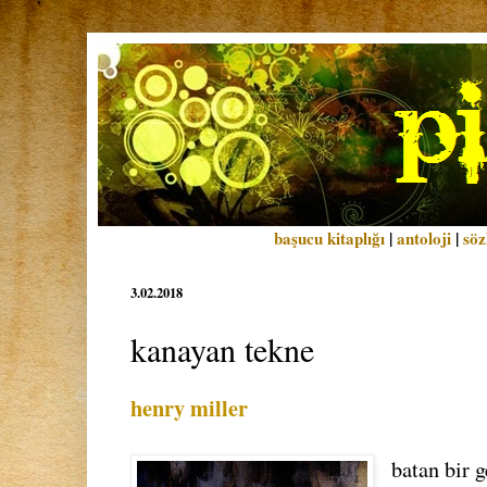
başucu kitaplığı
|
antoloji
|
söz
3.02.2018
kanayan tekne
henry miller
batan bir 