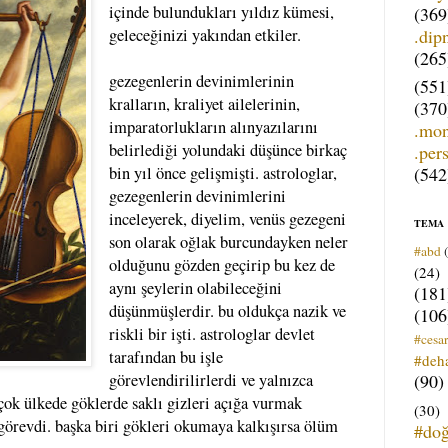
içinde bulundukları yıldız kümesi,
(369
.dip
geleceğinizi yakından etkiler.
(265
gezegenlerin devinimlerinin
(551
kralların, kraliyet ailelerinin,
(370
imparatorlukların alınyazılarını
.mo
belirlediği yolundaki düşünce birkaç
.per
(542
bin yıl önce gelişmişti. astrologlar,
gezegenlerin devinimlerini
inceleyerek, diyelim, venüs gezegeni
TEMA
son olarak oğlak burcundayken neler
#abd
olduğunu gözden geçirip bu kez de
(24)
aynı şeylerin olabileceğini
(181
düşünmüşlerdir. bu oldukça nazik ve
(106
riskli bir işti. astrologlar devlet
#cesar
tarafından bu işle
#deh
(90)
görevlendirilirlerdi ve yalnızca
rçok ülkede göklerde saklı gizleri açığa vurmak
(30)
 görevdi. başka biri gökleri okumaya kalkışırsa ölüm
#do