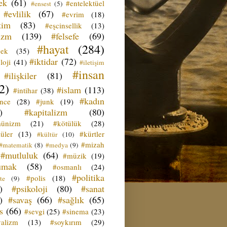
ek
(61)
#entelektüel
#ensest
(5)
#evlilik
(67)
#evrim
(18)
tim
(83)
#eşcinsellik
(13)
izm
(139)
#felsefe
(69)
#hayat
(284)
çek
(35)
#iktidar
(72)
loji
(41)
#iletişim
#insan
#ilişkiler
(81)
2)
#islam
(113)
#intihar
(38)
#kadın
ence
(28)
#junk
(19)
)
#kapitalizm
(80)
ünizm
(21)
#kötülük
(28)
üler
(13)
#kürtler
#kültür
(10)
#mizah
#matematik
(8)
#medya
(9)
#mutluluk
(64)
#müzik
(19)
umak
(58)
#osmanlı
(24)
#politika
#polis
(18)
te
(9)
)
#psikoloji
(80)
#sanat
)
#savaş
(66)
#sağlık
(65)
s
(66)
#sevgi
(25)
#sinema
(23)
yalizm
(13)
#soykırım
(29)