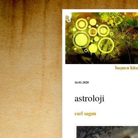
başucu kita
16.01.2020
astroloji
carl sagan