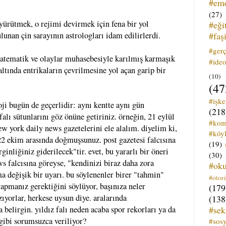
#em
(27)
yürütmek, o rejimi devirmek için fena bir yol
#eği
#faş
lunan çin sarayının astrologları idam edilirlerdi.
#ger
matematik ve olaylar muhasebesiyle karılmış karmaşık
#ideo
altında entrikaların çevrilmesine yol açan garip bir
(10)
(47
#işk
loji bugün de geçerlidir: aynı kentte aynı gün
(218
falı sütunlarını göz önüne getiriniz. örneğin, 21 eylül
#kom
ew york daily news gazetelerini ele alalım. diyelim ki,
#köyl
22 ekim arasında doğmuşsunuz. post gazetesi falcısına
(19)
ginliğiniz giderilecek"tir. evet, bu yararlı bir öneri
(30)
ws falcısına göreyse, "kendinizi biraz daha zora
#ok
ma değişik bir uyarı. bu söylenenler birer "tahmin"
#otori
 yapmanız gerektiğini söylüyor, başınıza neler
(179
zıyorlar, herkese uysun diye. aralarında
(138
#sek
da belirgin. yıldız falı neden acaba spor rekorları ya da
 gibi sorumsuzca veriliyor?
#sos