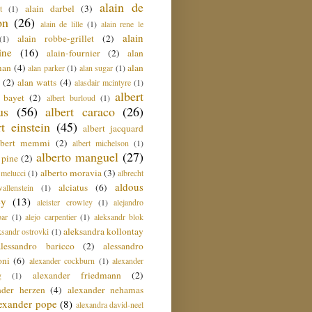
alain de
alain darbel
(3)
t
(1)
on
(26)
alain de lille
(1)
alain rene le
alain
alain robbe-grillet
(2)
(1)
ine
(16)
alain-fournier
(2)
alan
man
(4)
alan
alan parker
(1)
alan sugar
(1)
(2)
alan watts
(4)
alasdair mcintyre
(1)
albert
t bayet
(2)
albert burloud
(1)
us
(56)
albert caraco
(26)
rt einstein
(45)
albert jacquard
lbert memmi
(2)
albert michelson
(1)
alberto manguel
(27)
 pine
(2)
alberto moravia
(3)
 melucci
(1)
albrecht
aldous
alciatus
(6)
llenstein
(1)
ey
(13)
aleister crowley
(1)
alejandro
ar
(1)
alejo carpentier
(1)
aleksandr blok
aleksandra kollontay
ksandr ostrovki
(1)
alessandro baricco
(2)
alessandro
oni
(6)
alexander cockburn
(1)
alexander
alexander friedmann
(2)
g
(1)
nder herzen
(4)
alexander nehamas
lexander pope
(8)
alexandra david-neel