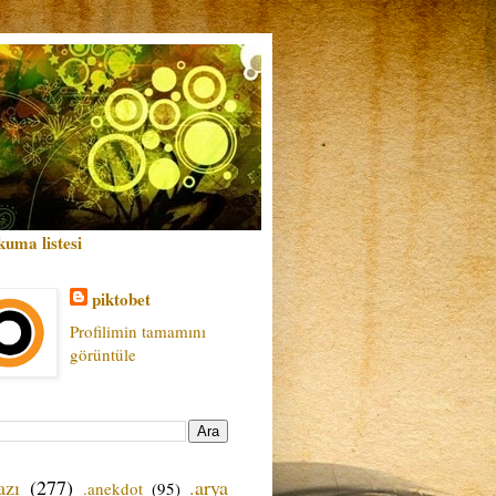
kuma listesi
piktobet
Profilimin tamamını
görüntüle
azı
(277)
.arya
.anekdot
(95)