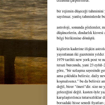
cezasına çarptırılırdı.
bir rejimin düşeceği tahminini 
sayılmaz. yanlış tahminlerde bu
astroloji, sonunda gözlemler, 
düşüncelerin, dindarlık kisvesi 
bilgi birikimine dönüştü.
kişilerin kaderine ilişkin astro
yayınlanan iki gazetenin yıldız 
1979 tarihli new york post ve n
terazi burcunda, yani 23 eylül-
göre, "bir uzlaşma sayesinde ger
ama çoklukla belirsiz. daily ne
koşmalısınız." bu da belirsiz a
değil, birer "öneri"dir. size ne
geleceğini değil. kasten öyle ya
karşılaştırılınca tutarsızlıklar 
borsadaki hisse senedi fiyatları