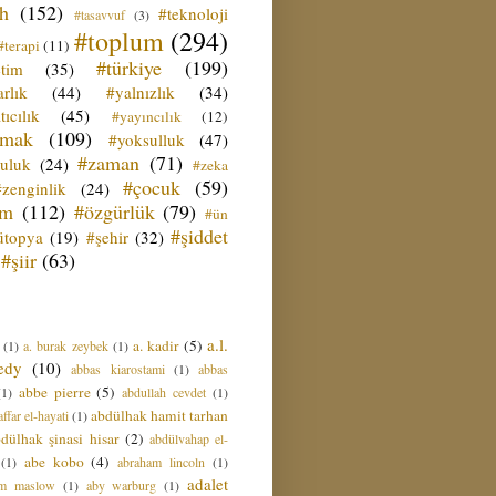
ih
(152)
#teknoloji
#tasavvuf
(3)
#toplum
(294)
#terapi
(11)
#türkiye
(199)
etim
(35)
rlık
(44)
#yalnızlık
(34)
tıcılık
(45)
#yayıncılık
(12)
zmak
(109)
#yoksulluk
(47)
#zaman
(71)
culuk
(24)
#zeka
#çocuk
(59)
#zenginlik
(24)
üm
(112)
#özgürlük
(79)
#ün
#şiddet
ütopya
(19)
#şehir
(32)
#şiir
(63)
a.l.
a. kadir
(5)
(1)
a. burak zeybek
(1)
edy
(10)
abbas kiarostami
(1)
abbas
abbe pierre
(5)
(1)
abdullah cevdet
(1)
abdülhak hamit tarhan
ffar el-hayati
(1)
dülhak şinasi hisar
(2)
abdülvahap el-
abe kobo
(4)
(1)
abraham lincoln
(1)
adalet
am maslow
(1)
aby warburg
(1)