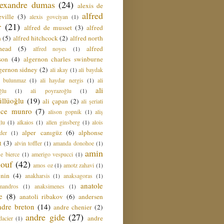
lexandre dumas
(24)
alexis de
alfred
ville
(3)
alexis govciyan
(1)
r
(21)
alfred de musset
(3)
alfred
n
(5)
alfred hitchcock
(2)
alfred north
head
(5)
alfred
alfred noyes
(1)
son
(4)
algernon charles swinburne
gernon sidney
(2)
ali akay
(1)
ali baydak
i bulunmaz
(1)
ali haydar nergis
(1)
ali
ali
ğlu
(1)
ali poyrazoğlu
(1)
üllüoğlu
(19)
ali çapan
(2)
ali şeriati
lice munro
(7)
alison gopnik
(1)
aliş
ğlu
(1)
alkaios
(1)
allen ginsberg
(1)
alois
alper canıgüz
(6)
alphonse
der
(1)
t
(3)
alvin toffler
(1)
amanda donohoe
(1)
amin
e bierce
(1)
amerigo vespucci
(1)
ouf
(42)
amos oz
(1)
amotz zahavi
(1)
 nin
(4)
anakharsis
(1)
anaksagoras
(1)
anatole
mandros
(1)
anaksimenes
(1)
e
(8)
anatoli ribakov
(6)
andersen
ndre breton
(14)
andre chenier
(2)
andre gide
(27)
andre
dacier
(1)