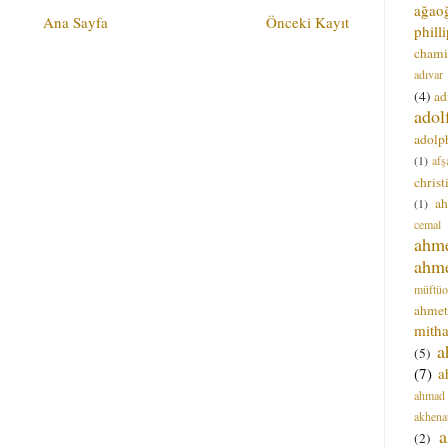
ağao
Ana Sayfa
Önceki Kayıt
phill
chami
adıvar
(4)
ad
adol
adolph
(1)
afş
christ
a
(1)
cemal
ahm
ahm
müftüo
ahmet
mitha
a
(5)
(7)
a
ahmad
akhena
a
(2)