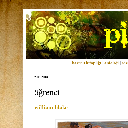
başucu kitaplığı
|
antoloji
|
söz
2.06.2018
öğrenci
william blake