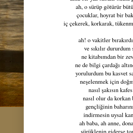
ah, o sürüp götürür büt
çocuklar, hoyrat bir bak
iç çekerek, korkarak, tükenmi
ah! o vakitler bırakır
ve sıkılır dururdum 
ne kitabımdan bir ze
ne de bilgi çardağı alt
yorulurdum bu kasvet 
neşelenmek için doğm
nasıl şakısın kafes
nasıl olur da korkan
gençliğinin baharın
indirmesin uysal kan
ah baba, ah anne, donar
sürüklenip giderse t