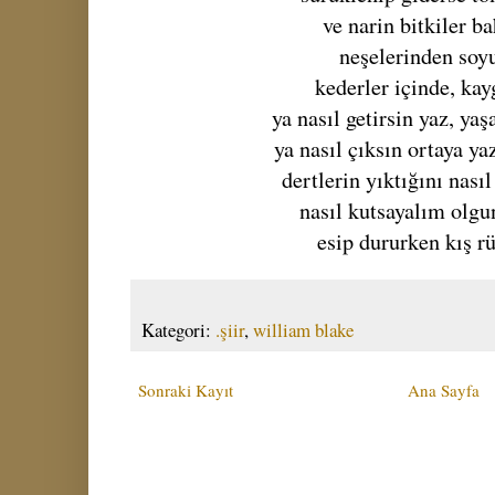
ve narin bitkiler b
neşelerinden soy
kederler içinde, kay
ya nasıl getirsin yaz, ya
ya nasıl çıksın ortaya ya
dertlerin yıktığını nası
nasıl kutsayalım olgu
esip dururken kış r
Kategori:
.şiir
,
william blake
Sonraki Kayıt
Ana Sayfa