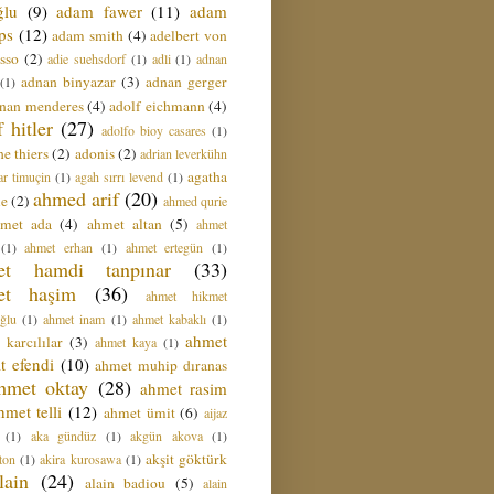
ğlu
(9)
adam fawer
(11)
adam
ips
(12)
adam smith
(4)
adelbert von
sso
(2)
adie suehsdorf
(1)
adli
(1)
adnan
adnan binyazar
(3)
adnan gerger
(1)
nan menderes
(4)
adolf eichmann
(4)
f hitler
(27)
adolfo bioy casares
(1)
e thiers
(2)
adonis
(2)
adrian leverkühn
agatha
ar timuçin
(1)
agah sırrı levend
(1)
ahmed arif
(20)
ie
(2)
ahmed qurie
hmet ada
(4)
ahmet altan
(5)
ahmet
(1)
ahmet erhan
(1)
ahmet ertegün
(1)
et hamdi tanpınar
(33)
et haşim
(36)
ahmet hikmet
ğlu
(1)
ahmet inam
(1)
ahmet kabaklı
(1)
ahmet
 karcılılar
(3)
ahmet kaya
(1)
t efendi
(10)
ahmet muhip dıranas
hmet oktay
(28)
ahmet rasim
hmet telli
(12)
ahmet ümit
(6)
aijaz
(1)
aka gündüz
(1)
akgün akova
(1)
akşit göktürk
ton
(1)
akira kurosawa
(1)
lain
(24)
alain badiou
(5)
alain