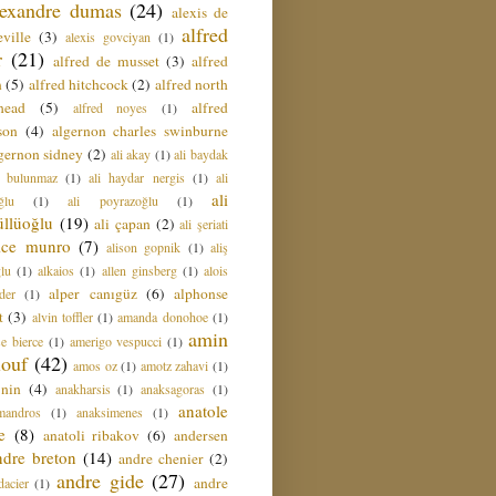
lexandre dumas
(24)
alexis de
alfred
ville
(3)
alexis govciyan
(1)
r
(21)
alfred de musset
(3)
alfred
n
(5)
alfred hitchcock
(2)
alfred north
head
(5)
alfred
alfred noyes
(1)
son
(4)
algernon charles swinburne
gernon sidney
(2)
ali akay
(1)
ali baydak
i bulunmaz
(1)
ali haydar nergis
(1)
ali
ali
ğlu
(1)
ali poyrazoğlu
(1)
üllüoğlu
(19)
ali çapan
(2)
ali şeriati
lice munro
(7)
alison gopnik
(1)
aliş
ğlu
(1)
alkaios
(1)
allen ginsberg
(1)
alois
alper canıgüz
(6)
alphonse
der
(1)
t
(3)
alvin toffler
(1)
amanda donohoe
(1)
amin
e bierce
(1)
amerigo vespucci
(1)
ouf
(42)
amos oz
(1)
amotz zahavi
(1)
 nin
(4)
anakharsis
(1)
anaksagoras
(1)
anatole
mandros
(1)
anaksimenes
(1)
e
(8)
anatoli ribakov
(6)
andersen
ndre breton
(14)
andre chenier
(2)
andre gide
(27)
andre
dacier
(1)