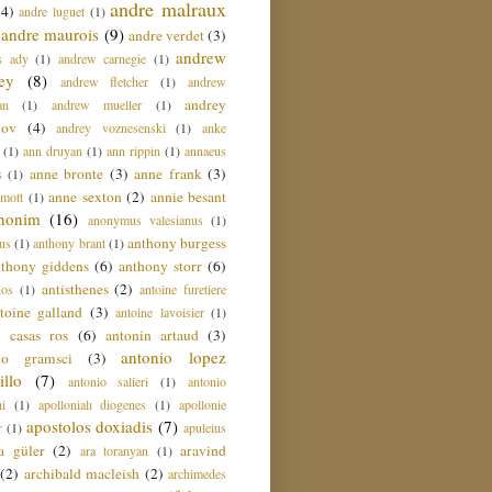
andre malraux
(4)
andre luguet
(1)
andre maurois
(9)
andre verdet
(3)
andrew
s ady
(1)
andrew carnegie
(1)
ey
(8)
andrew fletcher
(1)
andrew
andrey
an
(1)
andrew mueller
(1)
nov
(4)
andrey voznesenski
(1)
anke
(1)
ann druyan
(1)
ann rippin
(1)
annaeus
anne bronte
(3)
anne frank
(3)
s
(1)
anne sexton
(2)
annie besant
amott
(1)
nonim
(16)
anonymus valesianus
(1)
anthony burgess
us
(1)
anthony brant
(1)
nthony giddens
(6)
anthony storr
(6)
antisthenes
(2)
nos
(1)
antoine furetiere
toine galland
(3)
antoine lavoisier
(1)
i casas ros
(6)
antonin artaud
(3)
antonio lopez
io gramsci
(3)
llo
(7)
antonio salieri
(1)
antonio
hi
(1)
apollonialı diogenes
(1)
apollonie
apostolos doxiadis
(7)
r
(1)
apuleius
a güler
(2)
aravind
ara toranyan
(1)
(2)
archibald macleish
(2)
archimedes