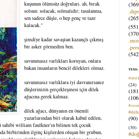
kuşunun ölümsüz doğruları. ah, bırak
(369
.dip
solsun: solacak, solmalıdır; tasalanma,
(265
sen sadece düşle, o hep genç ve taze
kalacak."
(551
(370
şimdiye kadar savaştan kazançlı çıkmış
.mo
bir asker görmedim ben.
.per
(542
savunmasız varlıkları koruyan, onlara
bakan insanların bencil dilekleri olmaz.
TEMA
#abd
savunmasız varlıklara iyi davranırsanız
(24)
düşlerinizin gerçekleşmesi için dilek
(181
ağacına gerek kalmaz.
(106
#cesar
dilek ağacı, dünyanın en önemli
#deh
(90)
yazarlarından biri olarak kabul edilen,
ü sahibi william faulkner'ın bilinen tek çocuk
(30)
'nda birbirinden ilginç kişilerden oluşan bir grubun,
#do