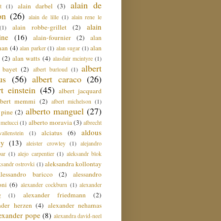
alain de
alain darbel
(3)
t
(1)
on
(26)
alain de lille
(1)
alain rene le
alain
alain robbe-grillet
(2)
(1)
ine
(16)
alain-fournier
(2)
alan
man
(4)
alan
alan parker
(1)
alan sugar
(1)
(2)
alan watts
(4)
alasdair mcintyre
(1)
albert
t bayet
(2)
albert burloud
(1)
us
(56)
albert caraco
(26)
rt einstein
(45)
albert jacquard
lbert memmi
(2)
albert michelson
(1)
alberto manguel
(27)
 pine
(2)
alberto moravia
(3)
 melucci
(1)
albrecht
aldous
alciatus
(6)
llenstein
(1)
ey
(13)
aleister crowley
(1)
alejandro
ar
(1)
alejo carpentier
(1)
aleksandr blok
aleksandra kollontay
ksandr ostrovki
(1)
alessandro baricco
(2)
alessandro
oni
(6)
alexander cockburn
(1)
alexander
alexander friedmann
(2)
g
(1)
nder herzen
(4)
alexander nehamas
lexander pope
(8)
alexandra david-neel