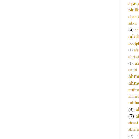
ağao
phill
chami
adıvar
(4)
ad
adol
adolph
(1)
afş
christ
a
(1)
cemal
ahm
ahm
müftüo
ahmet
mitha
a
(5)
(7)
a
ahmad
akhena
a
(2)