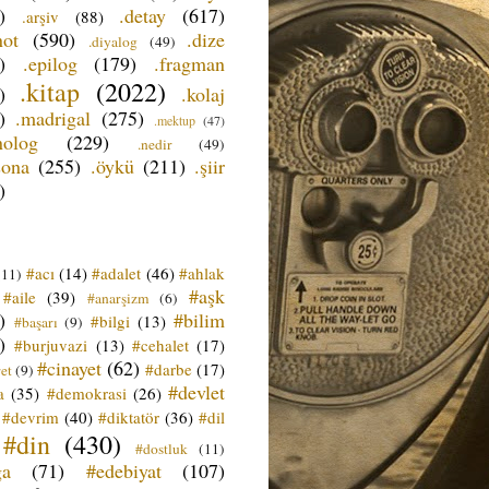
)
.detay
(617)
.arşiv
(88)
not
(590)
.dize
.diyalog
(49)
)
.epilog
(179)
.fragman
.kitap
(2022)
)
.kolaj
)
.madrigal
(275)
.mektup
(47)
nolog
(229)
.nedir
(49)
sona
(255)
.öykü
(211)
.şiir
)
#acı
(14)
#adalet
(46)
#ahlak
(11)
#aşk
#aile
(39)
#anarşizm
(6)
)
#bilim
#bilgi
(13)
#başarı
(9)
)
#burjuvazi
(13)
#cehalet
(17)
#cinayet
(62)
#darbe
(17)
et
(9)
#devlet
a
(35)
#demokrasi
(26)
#devrim
(40)
#diktatör
(36)
#dil
#din
(430)
#dostluk
(11)
ğa
(71)
#edebiyat
(107)