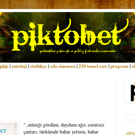
plığı
|
antoloji
|
sözlükçe
|
oda sineması
|
250 temel eser
|
program
|
o
"..müziği gördüm, duydum ağır, esintisiz
çanları, türkümde bahar yelinin, bahar
.alty