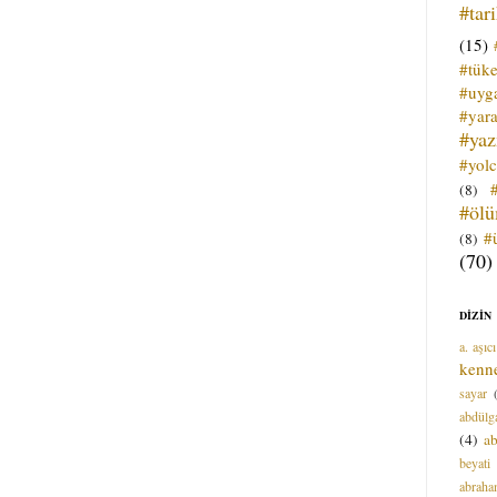
#tar
(15)
#tük
#uyga
#yara
#ya
#yol
(8)
#öl
#
(8)
(70)
DİZİN
a. aşıcı
kenn
sayar
abdülga
(4)
ab
beyati
abrah