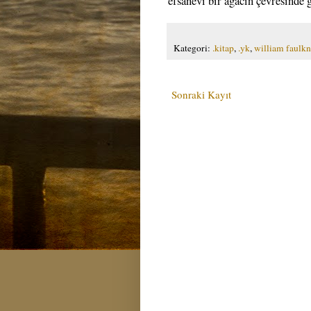
efsanevi bir ağacın çevresinde 
Kategori:
.kitap
,
.yk
,
william faulkn
Sonraki Kayıt