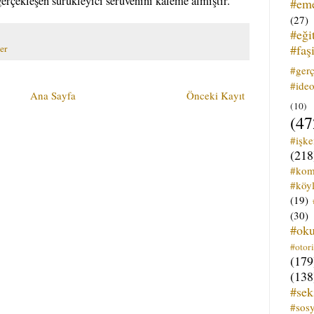
gerçekleşen sürükleyici serüvenini kaleme almıştır.
#em
(27)
#eği
#faş
er
#ger
#ideo
Ana Sayfa
Önceki Kayıt
(10)
(47
#işk
(218
#kom
#köyl
(19)
(30)
#ok
#otori
(179
(138
#sek
#sos