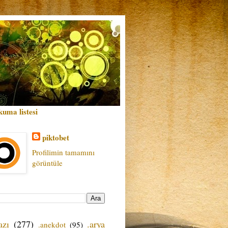
kuma listesi
piktobet
Profilimin tamamını
görüntüle
azı
(277)
.arya
.anekdot
(95)