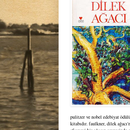
pulitzer ve nobel edebiyat ödül
kitabıdır. faulkner, dilek ağacı