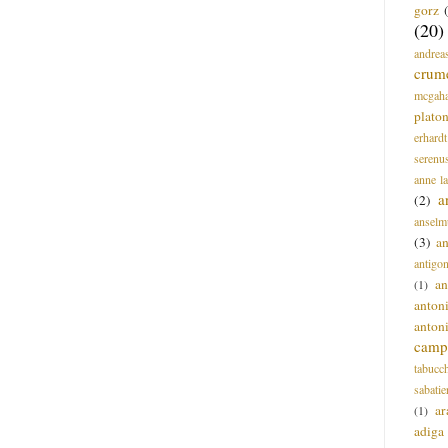
gorz
(20)
andrea
crum
mcgah
plato
erhardt
serenu
anne l
a
(2)
anselm
(3)
a
antigo
an
(1)
anton
anton
campi
tabucc
sabatie
ar
(1)
adiga