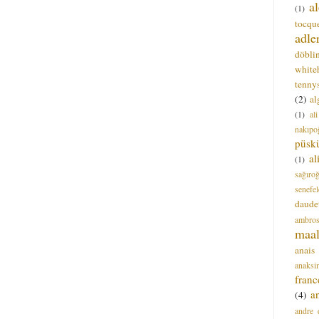
a
(1)
tocque
adle
döbli
white
tenny
(2)
al
(1)
al
nakıpo
püsk
a
(1)
sağıro
senefel
daude
ambros
maal
anais
anaksi
franc
a
(4)
andre 