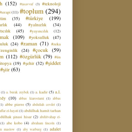
ih
(152)
#teknoloji
#tasavvuf
(3)
#toplum
(294)
#terapi
(11)
#türkiye
(199)
etim
(35)
rlık
(44)
#yalnızlık
(34)
tıcılık
(45)
#yayıncılık
(12)
zmak
(109)
#yoksulluk
(47)
#zaman
(71)
culuk
(24)
#zeka
#çocuk
(59)
#zenginlik
(24)
üm
(112)
#özgürlük
(79)
#ün
#şiddet
ütopya
(19)
#şehir
(32)
#şiir
(63)
a.l.
a. kadir
(5)
(1)
a. burak zeybek
(1)
edy
(10)
abbas kiarostami
(1)
abbas
abbe pierre
(5)
(1)
abdullah cevdet
(1)
abdülhak hamit tarhan
ffar el-hayati
(1)
dülhak şinasi hisar
(2)
abdülvahap el-
abe kobo
(4)
(1)
abraham lincoln
(1)
adalet
am maslow
(1)
aby warburg
(1)