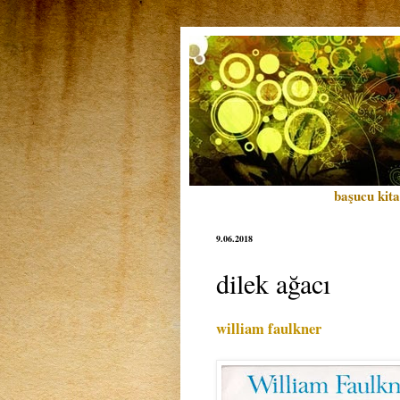
başucu kita
9.06.2018
dilek ağacı
william faulkner