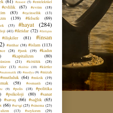
ek
(61)
#entelektüel
#ensest
(5)
#evlilik
(67)
#evrim
(18)
tim
(83)
#eşcinsellik
(13)
izm
(139)
#felsefe
(69)
#hayat
(284)
çek
(35)
#iktidar
(72)
loji
(41)
#iletişim
#insan
#ilişkiler
(81)
2)
#islam
(113)
#intihar
(38)
#kadın
ence
(28)
#junk
(19)
)
#kapitalizm
(80)
ünizm
(21)
#kötülük
(28)
üler
(13)
#kürtler
#kültür
(10)
#mizah
#matematik
(8)
#medya
(9)
#mutluluk
(64)
#müzik
(19)
umak
(58)
#osmanlı
(24)
#politika
#polis
(18)
te
(9)
)
#psikoloji
(80)
#sanat
)
#savaş
(66)
#sağlık
(65)
s
(66)
#sevgi
(25)
#sinema
(23)
yalizm
(13)
#soykırım
(29)