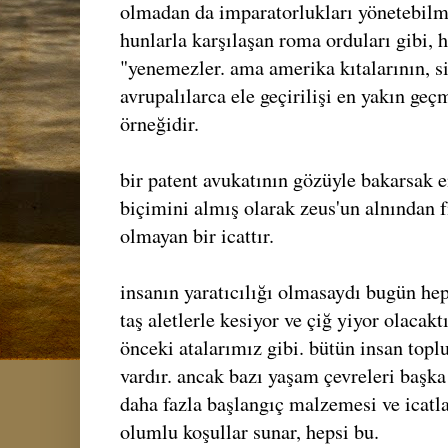
olmadan da imparatorlukları yönetebilmi
hunlarla karşılaşan roma orduları gibi, 
"yenemezler. ama amerika kıtalarının, si
avrupalılarca ele geçirilişi en yakın geç
örneğidir.
bir patent avukatının gözüyle bakarsak e
biçimini almış olarak zeus'un alnından f
olmayan bir icattır.
insanın yaratıcılığı olmasaydı bugün he
taş aletlerle kesiyor ve çiğ yiyor olacaktı
önceki atalarımız gibi. bütün insan topl
vardır. ancak bazı yaşam çevreleri başka
daha fazla başlangıç malzemesi ve icatl
olumlu koşullar sunar, hepsi bu.