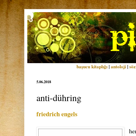
başucu kitaplığı
|
antoloji
|
söz
5.06.2018
anti-dühring
friedrich engels
he