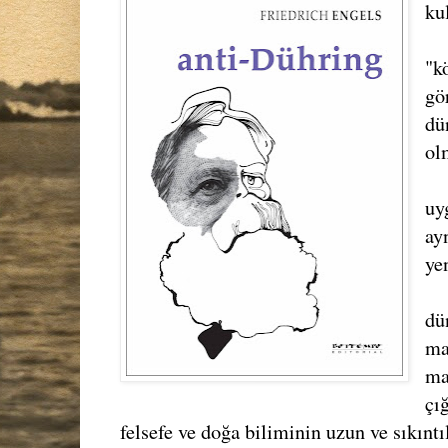
ku
"k
gö
dü
ol
uy
ay
ye
dü
ma
ma
çı
felsefe ve doğa biliminin uzun ve sıkıntıl