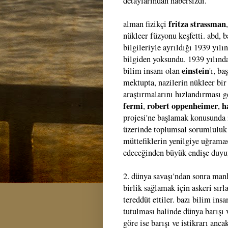
detaylarından habersizdi.
fritza strassman
alman fizikçi
nükleer füzyonu keşfetti. abd, 
bilgileriyle ayrıldığı 1939 yılı
bilgiden yoksundu. 1939 yılında
einstein
bilim insanı olan
'ı, ba
mektupta, nazilerin nükleer bir
araştırmalarını hızlandırması g
fermi
robert oppenheimer
h
,
,
projesi'ne başlamak konusunda i
üzerinde toplumsal sorumluluk 
müttefiklerin yenilgiye uğrama
edeceğinden büyük endişe duyu
2. dünya savaşı'ndan sonra manh
birlik sağlamak için askeri sırl
tereddüt ettiler. bazı bilim insan
tutulması halinde dünya barışı v
göre ise barışı ve istikrarı anc