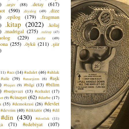
)
.detay
(617)
.arşiv
(88)
not
(590)
.dize
.diyalog
(49)
)
.epilog
(179)
.fragman
.kitap
(2022)
)
.kolaj
)
.madrigal
(275)
.mektup
(47)
nolog
(229)
.nedir
(49)
sona
(255)
.öykü
(211)
.şiir
)
#acı
(14)
#adalet
(46)
#ahlak
(11)
#aşk
#aile
(39)
#anarşizm
(6)
)
#bilim
#bilgi
(13)
#başarı
(9)
)
#burjuvazi
(13)
#cehalet
(17)
#cinayet
(62)
#darbe
(17)
et
(9)
#devlet
a
(35)
#demokrasi
(26)
#devrim
(40)
#diktatör
(36)
#dil
#din
(430)
#dostluk
(11)
ğa
(71)
#edebiyat
(107)