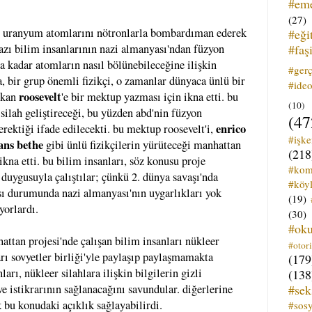
#em
(27)
, uranyum atomlarını nötronlarla bombardıman ederek
#eği
#faş
bazı bilim insanlarının nazi almanyası'ndan füzyon
na kadar atomların nasıl bölünebileceğine ilişkin
#ger
, bir grup önemli fizikçi, o zamanlar dünyaca ünlü bir
#ideo
roosevelt
şkan
'e bir mektup yazması için ikna etti. bu
(10)
 silah geliştireceği, bu yüzden abd'nin füzyon
(47
enrico
erektiği ifade edilecekti. bu mektup roosevelt'i,
#işk
ans bethe
gibi ünlü fizikçilerin yürüteceği manhattan
(218
kna etti. bu bilim insanları, söz konusu proje
#kom
duygusuyla çalıştılar; çünkü 2. dünya savaşı'nda
#köyl
sı durumunda nazi almanyası'nın uygarlıkları yok
(19)
yorlardı.
(30)
#ok
attan projesi'nde çalışan bilim insanları nükleer
#otori
arı sovyetler birliği'yle paylaşıp paylaşmamakta
(179
ları, nükleer silahlara ilişkin bilgilerin gizli
(138
#sek
e istikrarının sağlanacağını savundular. diğerlerine
ak bu konudaki açıklık sağlayabilirdi.
#sos