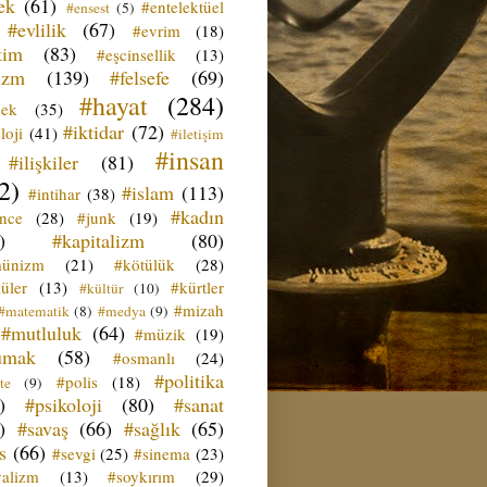
ek
(61)
#entelektüel
#ensest
(5)
#evlilik
(67)
#evrim
(18)
tim
(83)
#eşcinsellik
(13)
izm
(139)
#felsefe
(69)
#hayat
(284)
çek
(35)
#iktidar
(72)
loji
(41)
#iletişim
#insan
#ilişkiler
(81)
2)
#islam
(113)
#intihar
(38)
#kadın
ence
(28)
#junk
(19)
)
#kapitalizm
(80)
ünizm
(21)
#kötülük
(28)
üler
(13)
#kürtler
#kültür
(10)
#mizah
#matematik
(8)
#medya
(9)
#mutluluk
(64)
#müzik
(19)
umak
(58)
#osmanlı
(24)
#politika
#polis
(18)
te
(9)
)
#psikoloji
(80)
#sanat
)
#savaş
(66)
#sağlık
(65)
s
(66)
#sevgi
(25)
#sinema
(23)
yalizm
(13)
#soykırım
(29)