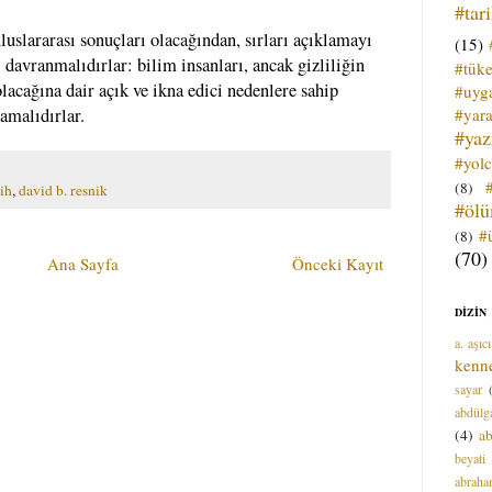
#tar
uluslararası sonuçları olacağından, sırları açıklamayı
(15)
 davranmalıdırlar: bilim insanları, ancak gizliliğin
#tük
lacağına dair açık ve ikna edici nedenlere sahip
#uyga
#yara
lamalıdırlar.
#ya
#yol
(8)
ih
,
david b. resnik
#öl
#
(8)
(70)
Ana Sayfa
Önceki Kayıt
DİZİN
a. aşıcı
kenn
sayar
abdülga
(4)
ab
beyati
abrah