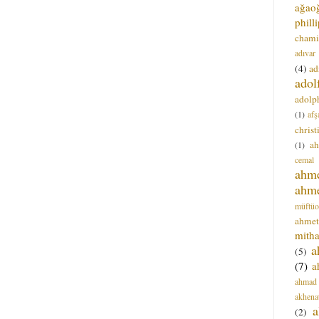
ağao
phill
chami
adıvar
(4)
ad
adol
adolph
(1)
afş
christ
a
(1)
cemal
ahm
ahm
müftüo
ahmet
mitha
a
(5)
(7)
a
ahmad
akhena
a
(2)