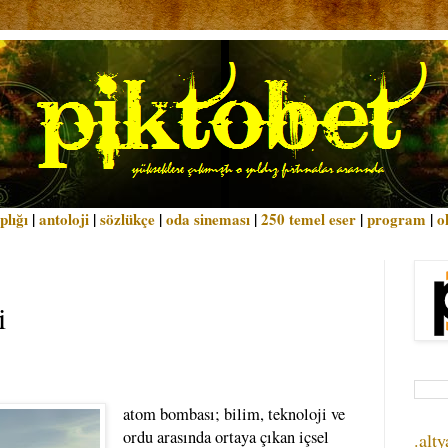
plığı
|
antoloji
|
sözlükçe
|
oda sineması
|
250 temel eser
|
program
|
o
i
atom bombası; bilim, teknoloji ve
ordu arasında ortaya çıkan içsel
.alty