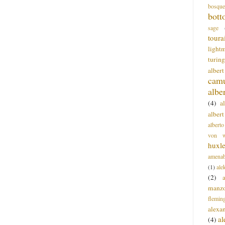
bosque
bott
sage
toura
light
turing
alber
cam
albe
(4)
a
albert
alberto
von wa
huxl
amenab
(1)
ale
(2)
manz
flemin
alexa
a
(4)