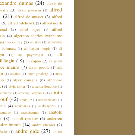
lexandre dumas
(24)
alexis de
alfred
ville
(3)
alexis govciyan
(1)
r
(21)
alfred de musset
(3)
alfred
n
(5)
alfred hitchcock
(2)
alfred north
head
(5)
alfred
alfred noyes
(1)
son
(4)
algernon charles swinburne
gernon sidney
(2)
ali akay
(1)
ali baydak
i bulunmaz
(1)
ali haydar nergis
(1)
ali
ali
ğlu
(1)
ali poyrazoğlu
(1)
üllüoğlu
(19)
ali çapan
(2)
ali şeriati
lice munro
(7)
alison gopnik
(1)
aliş
ğlu
(1)
alkaios
(1)
allen ginsberg
(1)
alois
alper canıgüz
(6)
alphonse
der
(1)
t
(3)
alvin toffler
(1)
amanda donohoe
(1)
amin
e bierce
(1)
amerigo vespucci
(1)
ouf
(42)
amos oz
(1)
amotz zahavi
(1)
 nin
(4)
anakharsis
(1)
anaksagoras
(1)
anatole
mandros
(1)
anaksimenes
(1)
e
(8)
anatoli ribakov
(6)
andersen
ndre breton
(14)
andre chenier
(2)
andre gide
(27)
andre
dacier
(1)