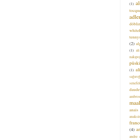
a
(1)
tocque
adle
döbli
white
tenny
(2)
al
(1)
al
nakıpo
püsk
a
(1)
sağıro
senefel
daude
ambros
maal
anais
anaksi
franc
a
(4)
andre 