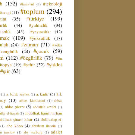
ih
(152)
#teknoloji
#tasavvuf
(3)
#toplum
(294)
#terapi
(11)
#türkiye
(199)
etim
(35)
rlık
(44)
#yalnızlık
(34)
tıcılık
(45)
#yayıncılık
(12)
zmak
(109)
#yoksulluk
(47)
#zaman
(71)
culuk
(24)
#zeka
#çocuk
(59)
#zenginlik
(24)
üm
(112)
#özgürlük
(79)
#ün
#şiddet
ütopya
(19)
#şehir
(32)
#şiir
(63)
a.l.
a. kadir
(5)
(1)
a. burak zeybek
(1)
edy
(10)
abbas kiarostami
(1)
abbas
abbe pierre
(5)
(1)
abdullah cevdet
(1)
abdülhak hamit tarhan
ffar el-hayati
(1)
dülhak şinasi hisar
(2)
abdülvahap el-
abe kobo
(4)
(1)
abraham lincoln
(1)
adalet
am maslow
(1)
aby warburg
(1)