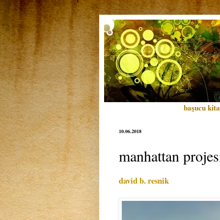
başucu kita
10.06.2018
manhattan projes
david b. resnik