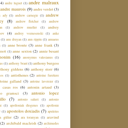
andre malraux
(4)
andre luguet
(1)
andre maurois
(9)
andre verdet
(3)
andrew
s ady
(1)
andrew carnegie
(1)
ey
(8)
andrew fletcher
(1)
andrew
andrey
an
(1)
andrew mueller
(1)
nov
(4)
andrey voznesenski
(1)
anke
(1)
ann druyan
(1)
ann rippin
(1)
annaeus
anne bronte
(3)
anne frank
(3)
s
(1)
anne sexton
(2)
annie besant
amott
(1)
nonim
(16)
anonymus valesianus
(1)
anthony burgess
us
(1)
anthony brant
(1)
nthony giddens
(6)
anthony storr
(6)
antisthenes
(2)
nos
(1)
antoine furetiere
toine galland
(3)
antoine lavoisier
(1)
i casas ros
(6)
antonin artaud
(3)
antonio lopez
io gramsci
(3)
llo
(7)
antonio salieri
(1)
antonio
hi
(1)
apollonialı diogenes
(1)
apollonie
apostolos doxiadis
(7)
r
(1)
apuleius
a güler
(2)
aravind
ara toranyan
(1)
(2)
archibald macleish
(2)
archimedes