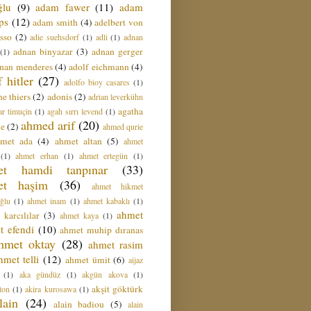
ğlu
(9)
adam fawer
(11)
adam
ips
(12)
adam smith
(4)
adelbert von
sso
(2)
adie suehsdorf
(1)
adli
(1)
adnan
adnan binyazar
(3)
adnan gerger
(1)
nan menderes
(4)
adolf eichmann
(4)
f hitler
(27)
adolfo bioy casares
(1)
e thiers
(2)
adonis
(2)
adrian leverkühn
agatha
ar timuçin
(1)
agah sırrı levend
(1)
ahmed arif
(20)
ie
(2)
ahmed qurie
hmet ada
(4)
ahmet altan
(5)
ahmet
(1)
ahmet erhan
(1)
ahmet ertegün
(1)
et hamdi tanpınar
(33)
et haşim
(36)
ahmet hikmet
ğlu
(1)
ahmet inam
(1)
ahmet kabaklı
(1)
ahmet
 karcılılar
(3)
ahmet kaya
(1)
t efendi
(10)
ahmet muhip dıranas
hmet oktay
(28)
ahmet rasim
hmet telli
(12)
ahmet ümit
(6)
aijaz
(1)
aka gündüz
(1)
akgün akova
(1)
akşit göktürk
ton
(1)
akira kurosawa
(1)
lain
(24)
alain badiou
(5)
alain