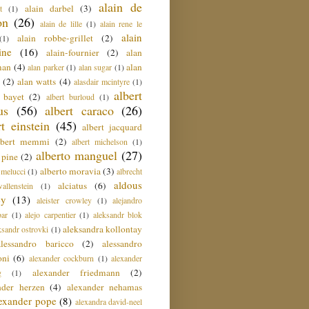
alain de
alain darbel
(3)
t
(1)
on
(26)
alain de lille
(1)
alain rene le
alain
alain robbe-grillet
(2)
(1)
ine
(16)
alain-fournier
(2)
alan
man
(4)
alan
alan parker
(1)
alan sugar
(1)
(2)
alan watts
(4)
alasdair mcintyre
(1)
albert
t bayet
(2)
albert burloud
(1)
us
(56)
albert caraco
(26)
rt einstein
(45)
albert jacquard
lbert memmi
(2)
albert michelson
(1)
alberto manguel
(27)
 pine
(2)
alberto moravia
(3)
 melucci
(1)
albrecht
aldous
alciatus
(6)
llenstein
(1)
ey
(13)
aleister crowley
(1)
alejandro
ar
(1)
alejo carpentier
(1)
aleksandr blok
aleksandra kollontay
ksandr ostrovki
(1)
alessandro baricco
(2)
alessandro
oni
(6)
alexander cockburn
(1)
alexander
alexander friedmann
(2)
g
(1)
nder herzen
(4)
alexander nehamas
lexander pope
(8)
alexandra david-neel