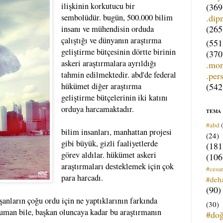
ilişkinin korkutucu bir
(369
.dip
sembolüdür. bugün, 500.000 bilim
(265
insanı ve mühendisin orduda
çalıştığı ve dünyanın araştırma
(551
geliştirme bütçesinin dörtte birinin
(370
askeri araştırmalara ayrıldığı
.mo
tahmin edilmektedir. abd'de federal
.per
(542
hükümet diğer araştırma
geliştirme bütçelerinin iki katını
orduya harcamaktadır.
TEMA
#abd
bilim insanları, manhattan projesi
(24)
gibi büyük, gizli faaliyetlerde
(181
görev aldılar. hükümet askeri
(106
araştırmaları desteklemek için çok
#cesar
para harcadı.
#deh
(90)
şanların çoğu ordu için ne yaptıklarının farkında
(30)
ruman bile, başkan oluncaya kadar bu araştırmanın
#do