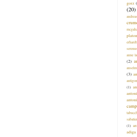
gorz
(20)
andrea
crum
mcgah
plato
erhardt
serenu
anne l
a
(2)
anselm
(3)
a
antigo
an
(1)
anton
anton
campi
tabucc
sabatie
ar
(1)
adiga