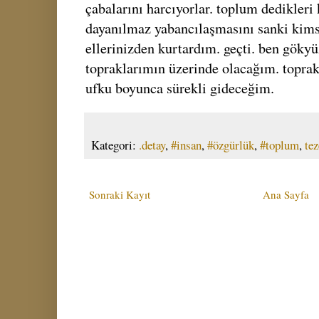
çabalarını harcıyorlar. toplum dedikleri 
dayanılmaz yabancılaşmasını sanki kims
ellerinizden kurtardım. geçti. ben göky
topraklarımın üzerinde olacağım. topra
ufku boyunca sürekli gideceğim.
Kategori:
.detay
,
#insan
,
#özgürlük
,
#toplum
,
tez
Sonraki Kayıt
Ana Sayfa