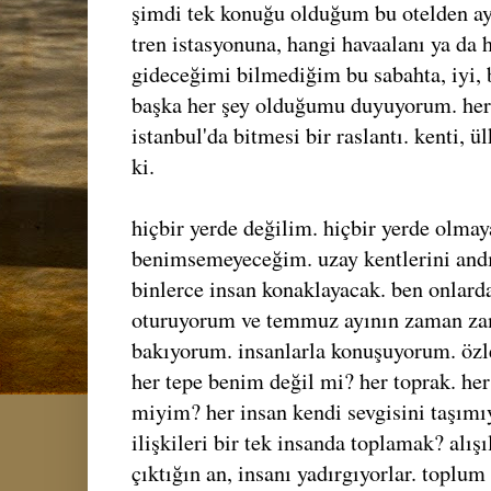
şimdi tek konuğu olduğum bu otelden ayr
tren istasyonuna, hangi havaalanı ya da
gideceğimi bilmediğim bu sabahta, iyi, b
başka her şey olduğumu duyuyorum. herh
istanbul'da bitmesi bir raslantı. kenti, 
ki.
hiçbir yerde değilim. hiçbir yerde olmay
benimsemeyeceğim. uzay kentlerini andı
binlerce insan konaklayacak. ben onlard
oturuyorum ve temmuz ayının zaman za
bakıyorum. insanlarla konuşuyorum. özl
her tepe benim değil mi? her toprak. her
miyim? her insan kendi sevgisini taşım
ilişkileri bir tek insanda toplamak? alışı
çıktığın an, insanı yadırgıyorlar. toplu