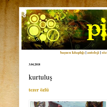
başucu kitaplığı
|
antoloji
|
söz
3.04.2018
kurtuluş
tezer özlü