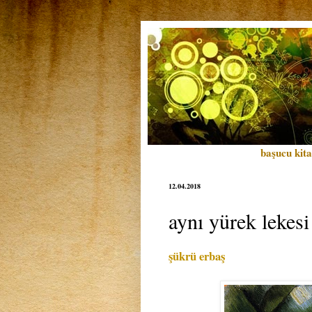
başucu kita
12.04.2018
aynı yürek lekesi
şükrü erbaş