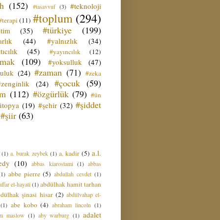
ih
(152)
#teknoloji
#tasavvuf
(3)
#toplum
(294)
#terapi
(11)
#türkiye
(199)
etim
(35)
rlık
(44)
#yalnızlık
(34)
tıcılık
(45)
#yayıncılık
(12)
zmak
(109)
#yoksulluk
(47)
#zaman
(71)
culuk
(24)
#zeka
#çocuk
(59)
#zenginlik
(24)
üm
(112)
#özgürlük
(79)
#ün
#şiddet
ütopya
(19)
#şehir
(32)
#şiir
(63)
a.l.
a. kadir
(5)
(1)
a. burak zeybek
(1)
edy
(10)
abbas kiarostami
(1)
abbas
abbe pierre
(5)
(1)
abdullah cevdet
(1)
abdülhak hamit tarhan
ffar el-hayati
(1)
dülhak şinasi hisar
(2)
abdülvahap el-
abe kobo
(4)
(1)
abraham lincoln
(1)
adalet
am maslow
(1)
aby warburg
(1)