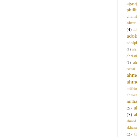
ağao
phill
chami
adıvar
(4)
ad
adol
adolph
(1)
afş
christ
a
(1)
cemal
ahm
ahm
müftüo
ahmet
mitha
a
(5)
(7)
a
ahmad
akhena
a
(2)