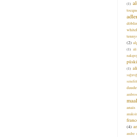
a
(1)
tocque
adle
döbli
white
tenny
(2)
al
(1)
al
nakıpo
püsk
a
(1)
sağıro
senefel
daude
ambros
maal
anais
anaksi
franc
a
(4)
andre 