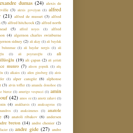
lexandre dumas
(24)
alexis de
alfred
ville
(3)
alexis govciyan
(1)
r
(21)
alfred de musset
(3)
alfred
n
(5)
alfred hitchcock
(2)
alfred north
head
(5)
alfred
alfred noyes
(1)
son
(4)
algernon charles swinburne
gernon sidney
(2)
ali akay
(1)
ali baydak
i bulunmaz
(1)
ali haydar nergis
(1)
ali
ali
ğlu
(1)
ali poyrazoğlu
(1)
üllüoğlu
(19)
ali çapan
(2)
ali şeriati
lice munro
(7)
alison gopnik
(1)
aliş
ğlu
(1)
alkaios
(1)
allen ginsberg
(1)
alois
alper canıgüz
(6)
alphonse
der
(1)
t
(3)
alvin toffler
(1)
amanda donohoe
(1)
amin
e bierce
(1)
amerigo vespucci
(1)
ouf
(42)
amos oz
(1)
amotz zahavi
(1)
 nin
(4)
anakharsis
(1)
anaksagoras
(1)
anatole
mandros
(1)
anaksimenes
(1)
e
(8)
anatoli ribakov
(6)
andersen
ndre breton
(14)
andre chenier
(2)
andre gide
(27)
andre
dacier
(1)