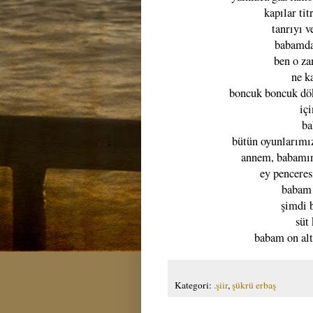
kapılar tit
tanrıyı 
babamda
ben o za
ne k
boncuk boncuk dök
iç
ba
bütün oyunlarımız
annem, babamın
ey penceresi
babam 
şimdi b
süt
babam on alt
Kategori:
.şiir
,
şükrü erbaş