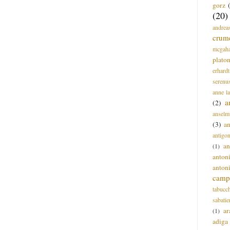
gorz
(20)
andrea
crum
mcgah
plato
erhardt
serenu
anne l
a
(2)
anselm
(3)
a
antigo
an
(1)
anton
anton
campi
tabucc
sabatie
ar
(1)
adiga