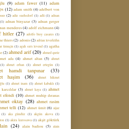
ğlu
(9)
adam fawer
(11)
adam
ips
(12)
adam smith
(4)
adelbert von
sso
(2)
adie suehsdorf
(1)
adli
(1)
adnan
adnan binyazar
(3)
adnan gerger
(1)
nan menderes
(4)
adolf eichmann
(4)
f hitler
(27)
adolfo bioy casares
(1)
e thiers
(2)
adonis
(2)
adrian leverkühn
agatha
ar timuçin
(1)
agah sırrı levend
(1)
ahmed arif
(20)
ie
(2)
ahmed qurie
hmet ada
(4)
ahmet altan
(5)
ahmet
(1)
ahmet erhan
(1)
ahmet ertegün
(1)
et hamdi tanpınar
(33)
et haşim
(36)
ahmet hikmet
ğlu
(1)
ahmet inam
(1)
ahmet kabaklı
(1)
ahmet
 karcılılar
(3)
ahmet kaya
(1)
t efendi
(10)
ahmet muhip dıranas
hmet oktay
(28)
ahmet rasim
hmet telli
(12)
ahmet ümit
(6)
aijaz
(1)
aka gündüz
(1)
akgün akova
(1)
akşit göktürk
ton
(1)
akira kurosawa
(1)
lain
(24)
alain badiou
(5)
alain