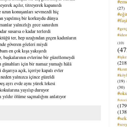
#em
reyerek açılır, titreyerek kapanırdı
(27)
ve uzun konuşanları sevmezdi hiç
#eği
n yapılmış bir korkuydu dünya
#faş
manlar yalnızlığı gece sanırdım
#ger
adar susarsa o kadar terlerdi
#ideo
tüğü ter, hep uzağından geçen kadınların
(10)
inde göveren gözleri miydi
(47
bam en çok kışa yakışırdı
#işk
, başkalarının evlerine bir güzellemeydi
(218
 günahları için bir namaz yumağı hâlâ
#kom
 dışarıya açık, içeriye kapalı evler
#köyl
neden yalnızca içince güzeldi
(19)
eş ayrı evde aynı yürek lekesi
(30)
 kokularına yayılıp duruyor
#ok
ı yıldır ölüme saçmalığını anlatıyor
#otori
(179
(138
#sek
#sos