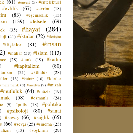
ek
(61)
#entelektüel
#ensest
(5)
#evlilik
(67)
#evrim
(18)
tim
(83)
#eşcinsellik
(13)
izm
(139)
#felsefe
(69)
#hayat
(284)
çek
(35)
#iktidar
(72)
loji
(41)
#iletişim
#insan
#ilişkiler
(81)
2)
#islam
(113)
#intihar
(38)
#kadın
ence
(28)
#junk
(19)
)
#kapitalizm
(80)
ünizm
(21)
#kötülük
(28)
üler
(13)
#kürtler
#kültür
(10)
#mizah
#matematik
(8)
#medya
(9)
#mutluluk
(64)
#müzik
(19)
umak
(58)
#osmanlı
(24)
#politika
#polis
(18)
te
(9)
)
#psikoloji
(80)
#sanat
)
#savaş
(66)
#sağlık
(65)
s
(66)
#sevgi
(25)
#sinema
(23)
yalizm
(13)
#soykırım
(29)