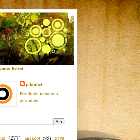
kuma listesi
piktobet
Profilimin tamamını
görüntüle
azı
(277)
.arya
.anekdot
(95)