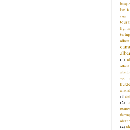
bosque
bott
sage
toura
light
turing
alber
cam
albe
(4)
a
albert
alberto
von wa
huxl
amenab
(1)
ale
(2)
manz
flemin
alexa
a
(4)