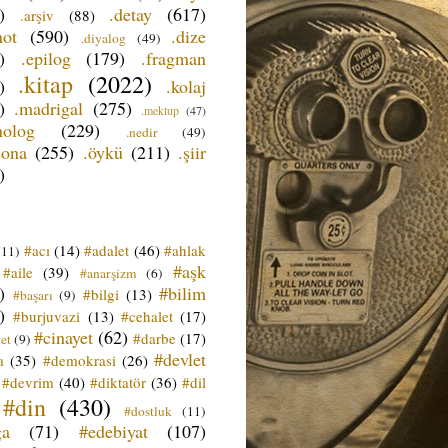
)
.detay
(617)
.arşiv
(88)
not
(590)
.dize
.diyalog
(49)
)
.epilog
(179)
.fragman
.kitap
(2022)
)
.kolaj
)
.madrigal
(275)
.mektup
(47)
nolog
(229)
.nedir
(49)
sona
(255)
.öykü
(211)
.şiir
)
#acı
(14)
#adalet
(46)
#ahlak
(11)
#aşk
#aile
(39)
#anarşizm
(6)
)
#bilim
#bilgi
(13)
#başarı
(9)
)
#burjuvazi
(13)
#cehalet
(17)
#cinayet
(62)
#darbe
(17)
et
(9)
#devlet
a
(35)
#demokrasi
(26)
#devrim
(40)
#diktatör
(36)
#dil
#din
(430)
#dostluk
(11)
ğa
(71)
#edebiyat
(107)