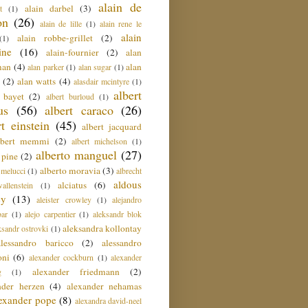
alain de
alain darbel
(3)
t
(1)
on
(26)
alain de lille
(1)
alain rene le
alain
alain robbe-grillet
(2)
(1)
ine
(16)
alain-fournier
(2)
alan
man
(4)
alan
alan parker
(1)
alan sugar
(1)
(2)
alan watts
(4)
alasdair mcintyre
(1)
albert
t bayet
(2)
albert burloud
(1)
us
(56)
albert caraco
(26)
rt einstein
(45)
albert jacquard
lbert memmi
(2)
albert michelson
(1)
alberto manguel
(27)
 pine
(2)
alberto moravia
(3)
 melucci
(1)
albrecht
aldous
alciatus
(6)
llenstein
(1)
ey
(13)
aleister crowley
(1)
alejandro
ar
(1)
alejo carpentier
(1)
aleksandr blok
aleksandra kollontay
ksandr ostrovki
(1)
alessandro baricco
(2)
alessandro
oni
(6)
alexander cockburn
(1)
alexander
alexander friedmann
(2)
g
(1)
nder herzen
(4)
alexander nehamas
lexander pope
(8)
alexandra david-neel