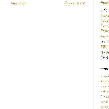
#tar
Ana Sayfa
Önceki Kayıt
(15)
#tük
#uyga
#yara
#ya
#yol
(8)
#öl
#
(8)
(70)
DİZİN
a. aşıcı
kenn
sayar
abdülga
(4)
ab
beyati
abrah