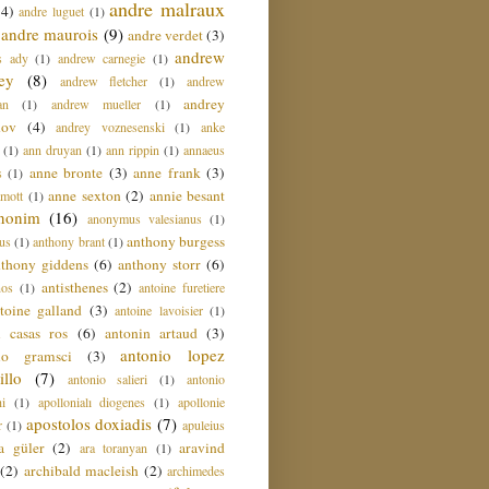
andre malraux
(4)
andre luguet
(1)
andre maurois
(9)
andre verdet
(3)
andrew
s ady
(1)
andrew carnegie
(1)
ey
(8)
andrew fletcher
(1)
andrew
andrey
an
(1)
andrew mueller
(1)
nov
(4)
andrey voznesenski
(1)
anke
(1)
ann druyan
(1)
ann rippin
(1)
annaeus
anne bronte
(3)
anne frank
(3)
s
(1)
anne sexton
(2)
annie besant
amott
(1)
nonim
(16)
anonymus valesianus
(1)
anthony burgess
us
(1)
anthony brant
(1)
nthony giddens
(6)
anthony storr
(6)
antisthenes
(2)
nos
(1)
antoine furetiere
toine galland
(3)
antoine lavoisier
(1)
i casas ros
(6)
antonin artaud
(3)
antonio lopez
io gramsci
(3)
llo
(7)
antonio salieri
(1)
antonio
hi
(1)
apollonialı diogenes
(1)
apollonie
apostolos doxiadis
(7)
r
(1)
apuleius
a güler
(2)
aravind
ara toranyan
(1)
(2)
archibald macleish
(2)
archimedes