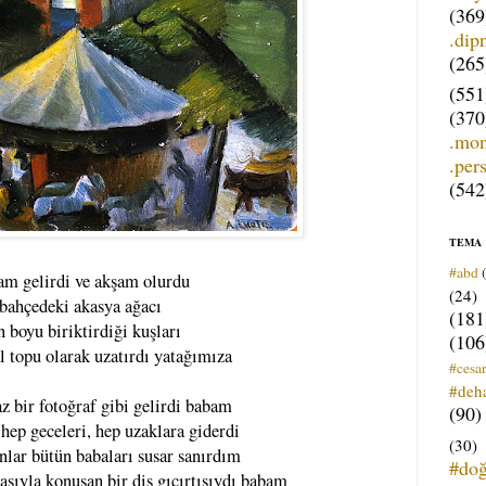
(369
.dip
(265
(551
(370
.mo
.per
(542
TEMA
#abd
am gelirdi ve akşam olurdu
(24)
bahçedeki akasya ağacı
(181
n boyu biriktirdiği kuşları
(106
l topu olarak uzatırdı yatağımıza
#cesar
#deh
z bir fotoğraf gibi gelirdi babam
(90)
hep geceleri, hep uzaklara giderdi
(30)
lar bütün babaları susar sanırdım
#do
asıyla konuşan bir diş gıcırtısıydı babam