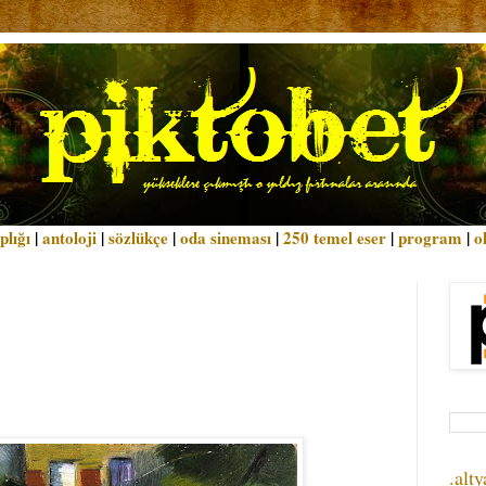
plığı
|
antoloji
|
sözlükçe
|
oda sineması
|
250 temel eser
|
program
|
o
.alty