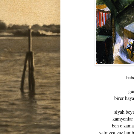
bab
gü
birer haya
siyah beya
kamyonlar 
ben o zaman
yalnızca gaz lamb