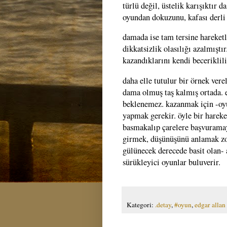
türlü değil, üstelik karışıktır 
oyundan dokuzunu, kafası derli 
damada ise tam tersine hareketle
dikkatsizlik olasılığı azalmıştır
kazandıklarını kendi beceriklili
daha elle tutulur bir örnek ver
dama olmuş taş kalmış ortada. 
beklenemez. kazanmak için -oyu
yapmak gerekir. öyle bir hareket
basmakalıp çarelere başvurama
girmek, düşünüşünü anlamak zor
gülünecek derecede basit olan- 
sürükleyici oyunlar buluverir.
Kategori:
.detay
,
#oyun
,
edgar allan