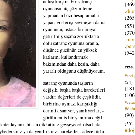
anlaşılmıştır.
bir satranç
(369
oyuncusu hiç çözümleme
.dip
yapmadan bazı hesaplamalar
(265
yapar.
gösterişi sevmeyen dama
(551
oyununun, ustaca bir araya
(370
getirilmiş saçma zorluklarla
.mo
dolu satranç oyununa oranla,
.per
düşünce gücünün en yüksek
(542
katlarını kullandırmak
bakımından daha kesin, daha
TEMA
yararlı olduğunu düşünüyorum.
#abd
(24)
satranç oyununda taşların
(181
değişik, başka başka hareketleri
(106
vardır; değerleri de çeşitlidir,
#cesar
birbirine uymaz. karışıklığı
#deh
derinlik sanıyor, yanılıyorlar; -
(90)
görülmemiş bir yanılma değil
(30)
ate dayanır. bir an dikkatiniz gevşeyecek olsa hata
#do
ybedersiniz ya da yenilirsiniz. hareketler sadece türlü