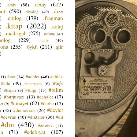
)
.detay
(617)
.arşiv
(88)
not
(590)
.dize
.diyalog
(49)
)
.epilog
(179)
.fragman
.kitap
(2022)
)
.kolaj
)
.madrigal
(275)
.mektup
(47)
nolog
(229)
.nedir
(49)
sona
(255)
.öykü
(211)
.şiir
)
#acı
(14)
#adalet
(46)
#ahlak
(11)
#aşk
#aile
(39)
#anarşizm
(6)
)
#bilim
#bilgi
(13)
#başarı
(9)
)
#burjuvazi
(13)
#cehalet
(17)
#cinayet
(62)
#darbe
(17)
et
(9)
#devlet
a
(35)
#demokrasi
(26)
#devrim
(40)
#diktatör
(36)
#dil
#din
(430)
#dostluk
(11)
ğa
(71)
#edebiyat
(107)