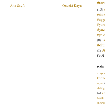
#tar
Ana Sayfa
Önceki Kayıt
(15)
#tük
#uyga
#yara
#ya
#yol
(8)
#öl
#
(8)
(70)
DİZİN
a. aşıcı
kenn
sayar
abdülga
(4)
ab
beyati
abrah