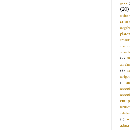
gorz
(20)
andrea
crum
mcgah
plato
erhardt
serenu
anne l
a
(2)
anselm
(3)
a
antigo
an
(1)
anton
anton
campi
tabucc
sabatie
ar
(1)
adiga