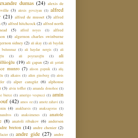
lexandre dumas
(24)
alexis de
alfred
ville
(3)
alexis govciyan
(1)
r
(21)
alfred de musset
(3)
alfred
n
(5)
alfred hitchcock
(2)
alfred north
head
(5)
alfred
alfred noyes
(1)
son
(4)
algernon charles swinburne
gernon sidney
(2)
ali akay
(1)
ali baydak
i bulunmaz
(1)
ali haydar nergis
(1)
ali
ali
ğlu
(1)
ali poyrazoğlu
(1)
üllüoğlu
(19)
ali çapan
(2)
ali şeriati
lice munro
(7)
alison gopnik
(1)
aliş
ğlu
(1)
alkaios
(1)
allen ginsberg
(1)
alois
alper canıgüz
(6)
alphonse
der
(1)
t
(3)
alvin toffler
(1)
amanda donohoe
(1)
amin
e bierce
(1)
amerigo vespucci
(1)
ouf
(42)
amos oz
(1)
amotz zahavi
(1)
 nin
(4)
anakharsis
(1)
anaksagoras
(1)
anatole
mandros
(1)
anaksimenes
(1)
e
(8)
anatoli ribakov
(6)
andersen
ndre breton
(14)
andre chenier
(2)
andre gide
(27)
andre
dacier
(1)