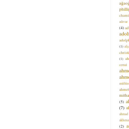
ağao
phill
chami
adıvar
(4)
ad
adol
adolph
(1)
afş
christ
a
(1)
cemal
ahm
ahm
müftüo
ahmet
mitha
a
(5)
(7)
a
ahmad
akhena
a
(2)