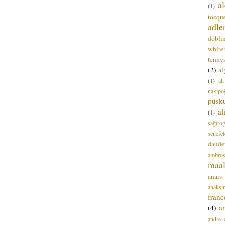
a
(1)
tocque
adle
döbli
white
tenny
(2)
al
(1)
al
nakıpo
püsk
a
(1)
sağıro
senefel
daude
ambros
maal
anais
anaksi
franc
a
(4)
andre 