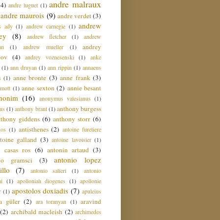
andre malraux
(4)
andre luguet
(1)
andre maurois
(9)
andre verdet
(3)
andrew
s ady
(1)
andrew carnegie
(1)
ey
(8)
andrew fletcher
(1)
andrew
andrey
an
(1)
andrew mueller
(1)
nov
(4)
andrey voznesenski
(1)
anke
(1)
ann druyan
(1)
ann rippin
(1)
annaeus
anne bronte
(3)
anne frank
(3)
s
(1)
anne sexton
(2)
annie besant
amott
(1)
nonim
(16)
anonymus valesianus
(1)
anthony burgess
us
(1)
anthony brant
(1)
nthony giddens
(6)
anthony storr
(6)
antisthenes
(2)
nos
(1)
antoine furetiere
toine galland
(3)
antoine lavoisier
(1)
i casas ros
(6)
antonin artaud
(3)
antonio lopez
io gramsci
(3)
llo
(7)
antonio salieri
(1)
antonio
hi
(1)
apollonialı diogenes
(1)
apollonie
apostolos doxiadis
(7)
r
(1)
apuleius
a güler
(2)
aravind
ara toranyan
(1)
(2)
archibald macleish
(2)
archimedes