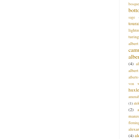
bosque
bott
sage
toura
light
turing
alber
cam
albe
(4)
a
albert
alberto
von wa
huxl
amenab
(1)
ale
(2)
manz
flemin
alexa
a
(4)