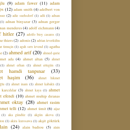
ğlu
(9)
adam fawer
(11)
adam
ips
(12)
adam smith
(4)
adelbert von
sso
(2)
adie suehsdorf
(1)
adli
(1)
adnan
adnan binyazar
(3)
adnan gerger
(1)
nan menderes
(4)
adolf eichmann
(4)
f hitler
(27)
adolfo bioy casares
(1)
e thiers
(2)
adonis
(2)
adrian leverkühn
agatha
ar timuçin
(1)
agah sırrı levend
(1)
ahmed arif
(20)
ie
(2)
ahmed qurie
hmet ada
(4)
ahmet altan
(5)
ahmet
(1)
ahmet erhan
(1)
ahmet ertegün
(1)
et hamdi tanpınar
(33)
et haşim
(36)
ahmet hikmet
ğlu
(1)
ahmet inam
(1)
ahmet kabaklı
(1)
ahmet
 karcılılar
(3)
ahmet kaya
(1)
t efendi
(10)
ahmet muhip dıranas
hmet oktay
(28)
ahmet rasim
hmet telli
(12)
ahmet ümit
(6)
aijaz
(1)
aka gündüz
(1)
akgün akova
(1)
akşit göktürk
ton
(1)
akira kurosawa
(1)
lain
(24)
alain badiou
(5)
alain