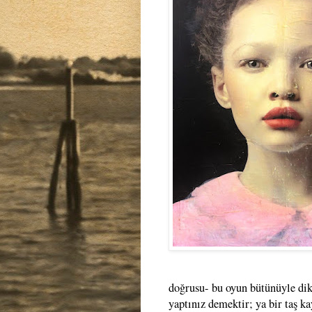
doğrusu- bu oyun bütünüyle dikk
yaptınız demektir; ya bir taş ka