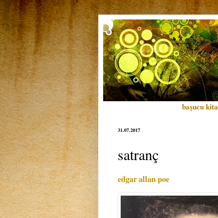
başucu kita
31.07.2017
satranç
edgar allan poe