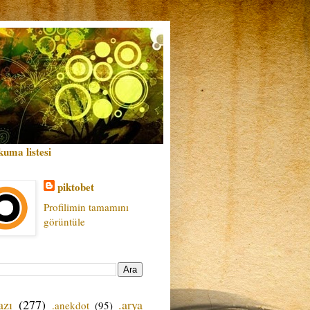
kuma listesi
piktobet
Profilimin tamamını
görüntüle
azı
(277)
.arya
.anekdot
(95)