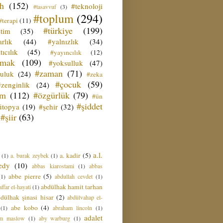
ih
(152)
#teknoloji
#tasavvuf
(3)
#toplum
(294)
#terapi
(11)
#türkiye
(199)
etim
(35)
rlık
(44)
#yalnızlık
(34)
tıcılık
(45)
#yayıncılık
(12)
zmak
(109)
#yoksulluk
(47)
#zaman
(71)
culuk
(24)
#zeka
#çocuk
(59)
#zenginlik
(24)
üm
(112)
#özgürlük
(79)
#ün
#şiddet
ütopya
(19)
#şehir
(32)
#şiir
(63)
a.l.
a. kadir
(5)
(1)
a. burak zeybek
(1)
edy
(10)
abbas kiarostami
(1)
abbas
abbe pierre
(5)
(1)
abdullah cevdet
(1)
abdülhak hamit tarhan
ffar el-hayati
(1)
dülhak şinasi hisar
(2)
abdülvahap el-
abe kobo
(4)
(1)
abraham lincoln
(1)
adalet
am maslow
(1)
aby warburg
(1)