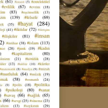
ek
(61)
#entelektüel
#ensest
(5)
#evlilik
(67)
#evrim
(18)
tim
(83)
#eşcinsellik
(13)
izm
(139)
#felsefe
(69)
#hayat
(284)
çek
(35)
#iktidar
(72)
loji
(41)
#iletişim
#insan
#ilişkiler
(81)
2)
#islam
(113)
#intihar
(38)
#kadın
ence
(28)
#junk
(19)
)
#kapitalizm
(80)
ünizm
(21)
#kötülük
(28)
üler
(13)
#kürtler
#kültür
(10)
#mizah
#matematik
(8)
#medya
(9)
#mutluluk
(64)
#müzik
(19)
umak
(58)
#osmanlı
(24)
#politika
#polis
(18)
te
(9)
)
#psikoloji
(80)
#sanat
)
#savaş
(66)
#sağlık
(65)
s
(66)
#sevgi
(25)
#sinema
(23)
yalizm
(13)
#soykırım
(29)