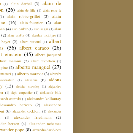
alain de
alain darbel
(3)
t
(1)
on
(26)
alain de lille
(1)
alain rene le
alain
alain robbe-grillet
(2)
(1)
ine
(16)
alain-fournier
(2)
alan
man
(4)
alan
alan parker
(1)
alan sugar
(1)
(2)
alan watts
(4)
alasdair mcintyre
(1)
albert
t bayet
(2)
albert burloud
(1)
us
(56)
albert caraco
(26)
rt einstein
(45)
albert jacquard
lbert memmi
(2)
albert michelson
(1)
alberto manguel
(27)
 pine
(2)
alberto moravia
(3)
 melucci
(1)
albrecht
aldous
alciatus
(6)
llenstein
(1)
ey
(13)
aleister crowley
(1)
alejandro
ar
(1)
alejo carpentier
(1)
aleksandr blok
aleksandra kollontay
ksandr ostrovki
(1)
alessandro baricco
(2)
alessandro
oni
(6)
alexander cockburn
(1)
alexander
alexander friedmann
(2)
g
(1)
nder herzen
(4)
alexander nehamas
lexander pope
(8)
alexandra david-neel