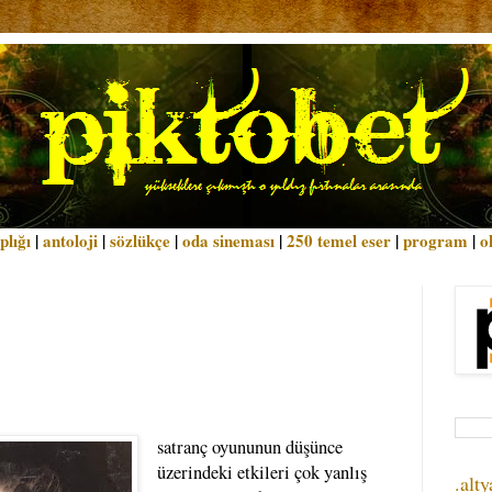
plığı
|
antoloji
|
sözlükçe
|
oda sineması
|
250 temel eser
|
program
|
o
satranç oyununun düşünce
üzerindeki etkileri çok yanlış
.alty