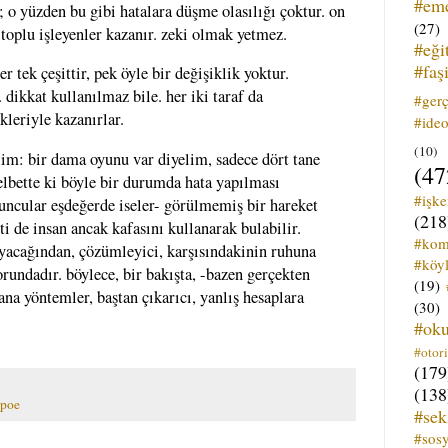
#em
da; o yüzden bu gibi hatalara düşme olasılığı çoktur. on
(27)
toplu işleyenler kazanır. zeki olmak yetmez.
#eği
#faş
r tek çeşittir, pek öyle bir değişiklik yoktur.
. dikkat kullanılmaz bile. her iki taraf da
#ger
kleriyle kazanırlar.
#ideo
(10)
elim: bir dama oyunu var diyelim, sadece dört tane
(47
elbette ki böyle bir durumda hata yapılması
#işk
ncular eşdeğerde iseler- görülmemiş bir hareket
(218
i de insan ancak kafasını kullanarak bulabilir.
#kom
yacağından, çözümleyici, karşısındakinin ruhuna
#köyl
undadır. böylece, bir bakışta, -bazen gerçekten
(19)
ana yöntemler, baştan çıkarıcı, yanlış hesaplara
(30)
#ok
#otori
(179
(138
 poe
#sek
#sos