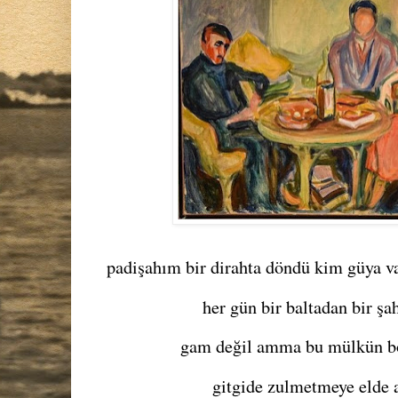
padişahım bir dirahta döndü kim güya v
her gün bir baltadan bir şa
gam değil amma bu mülkün bö
gitgide zulmetmeye elde 