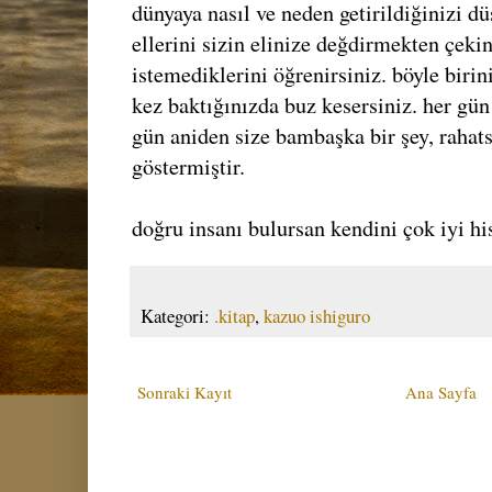
dünyaya nasıl ve neden getirildiğinizi dü
ellerini sizin elinize değdirmekten çekin
istemediklerini öğrenirsiniz. böyle birin
kez baktığınızda buz kesersiniz. her gün
gün aniden size bambaşka bir şey, rahatsı
göstermiştir.
doğru insanı bulursan kendini çok iyi hi
Kategori:
.kitap
,
kazuo ishiguro
Sonraki Kayıt
Ana Sayfa