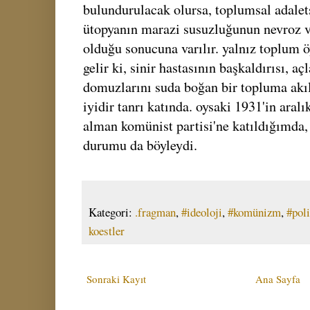
bulundurulacak olursa, toplumsal adaletsi
ütopyanın marazi susuzluğunun nevroz v
olduğu sonucuna varılır. yalnız toplum 
gelir ki, sinir hastasının başkaldırısı, a
domuzlarını suda boğan bir topluma akı
iyidir tanrı katında. oysaki 1931'in aralı
alman komünist partisi'ne katıldığımda,
durumu da böyleydi.
Kategori:
.fragman
,
#ideoloji
,
#komünizm
,
#poli
koestler
Sonraki Kayıt
Ana Sayfa