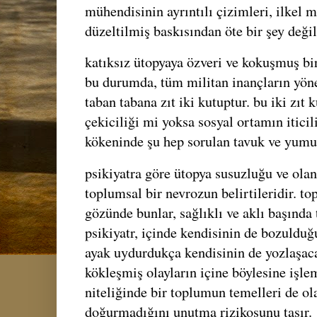
mühendisinin ayrıntılı çizimleri, ilkel
düzeltilmiş baskısından öte bir şey değil
katıksız ütopyaya özveri ve kokuşmuş bir
bu durumda, tüm militan inançların yöne
taban tabana zıt iki kutuptur. bu iki zıt 
çekiciliği mi yoksa sosyal ortamın itici
kökeninde şu hep sorulan tavuk ve yumu
psikiyatra göre ütopya susuzluğu ve olan 
toplumsal bir nevrozun belirtileridir. 
gözünde bunlar, sağlıklı ve aklı başında 
psikiyatr, içinde kendisinin de bozuldu
ayak uydurdukça kendisinin de yozlaşaca
kökleşmiş olayların içine böylesine işlem
niteliğinde bir toplumun temelleri de ol
doğurmadığını unutma rizikosunu taşır.