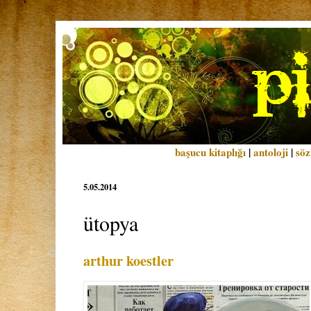
başucu kitaplığı
|
antoloji
|
söz
5.05.2014
ütopya
arthur koestler