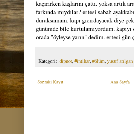
kaçırırken kaşlarını çattı. yoksa artık 
farkında mıydılar? ertesi sabah ayakkab
duraksamam, kapı gıcırdayacak diye çek
günümde bile kurtulamıyordum. kapıyı
orada "öyleyse yarın" dedim. ertesi gün
Kategori:
.dipnot
,
#intihar
,
#ölüm
,
yusuf atılgan
Sonraki Kayıt
Ana Sayfa