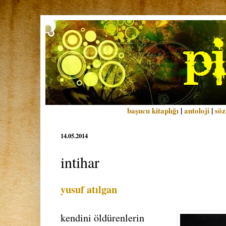
başucu kitaplığı
|
antoloji
|
söz
14.05.2014
intihar
yusuf atılgan
kendini öldürenlerin