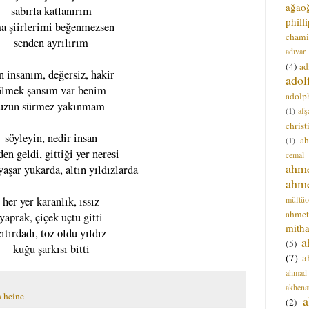
ağao
sabırla katlanırım
phill
a şiirlerimi beğenmezsen
chami
senden ayrılırım
adıvar
(4)
ad
n insanım, değersiz, hakir
adol
ölmek şansım var benim
adolph
uzun sürmez yakınmam
(1)
afş
christ
söyleyin, nedir insan
a
(1)
den geldi, gittiği yer neresi
cemal
ahm
aşar yukarda, altın yıldızlarda
ahm
müftüo
her yer karanlık, ıssız
ahmet
yaprak, çiçek uçtu gitti
mitha
çıtırdadı, toz oldu yıldız
a
(5)
kuğu şarkısı bitti
(7)
a
ahmad
akhena
h heine
a
(2)