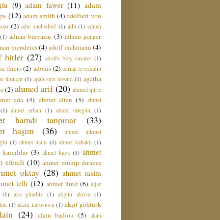
ğlu
(9)
adam fawer
(11)
adam
ips
(12)
adam smith
(4)
adelbert von
sso
(2)
adie suehsdorf
(1)
adli
(1)
adnan
adnan binyazar
(3)
adnan gerger
(1)
nan menderes
(4)
adolf eichmann
(4)
f hitler
(27)
adolfo bioy casares
(1)
e thiers
(2)
adonis
(2)
adrian leverkühn
agatha
ar timuçin
(1)
agah sırrı levend
(1)
ahmed arif
(20)
ie
(2)
ahmed qurie
hmet ada
(4)
ahmet altan
(5)
ahmet
(1)
ahmet erhan
(1)
ahmet ertegün
(1)
et hamdi tanpınar
(33)
et haşim
(36)
ahmet hikmet
ğlu
(1)
ahmet inam
(1)
ahmet kabaklı
(1)
ahmet
 karcılılar
(3)
ahmet kaya
(1)
t efendi
(10)
ahmet muhip dıranas
hmet oktay
(28)
ahmet rasim
hmet telli
(12)
ahmet ümit
(6)
aijaz
(1)
aka gündüz
(1)
akgün akova
(1)
akşit göktürk
ton
(1)
akira kurosawa
(1)
lain
(24)
alain badiou
(5)
alain