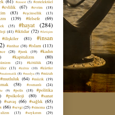
ek
(61)
#entelektüel
#ensest
(5)
#evlilik
(67)
#evrim
(18)
tim
(83)
#eşcinsellik
(13)
izm
(139)
#felsefe
(69)
#hayat
(284)
çek
(35)
#iktidar
(72)
loji
(41)
#iletişim
#insan
#ilişkiler
(81)
2)
#islam
(113)
#intihar
(38)
#kadın
ence
(28)
#junk
(19)
)
#kapitalizm
(80)
ünizm
(21)
#kötülük
(28)
üler
(13)
#kürtler
#kültür
(10)
#mizah
#matematik
(8)
#medya
(9)
#mutluluk
(64)
#müzik
(19)
umak
(58)
#osmanlı
(24)
#politika
#polis
(18)
te
(9)
)
#psikoloji
(80)
#sanat
)
#savaş
(66)
#sağlık
(65)
s
(66)
#sevgi
(25)
#sinema
(23)
yalizm
(13)
#soykırım
(29)