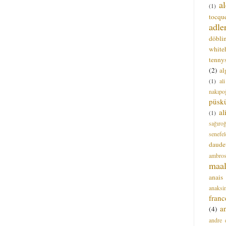
a
(1)
tocque
adle
döbli
white
tenny
(2)
al
(1)
al
nakıpo
püsk
a
(1)
sağıro
senefel
daude
ambros
maal
anais
anaksi
franc
a
(4)
andre 