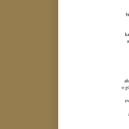
b
ka
a
ah
o g
ev