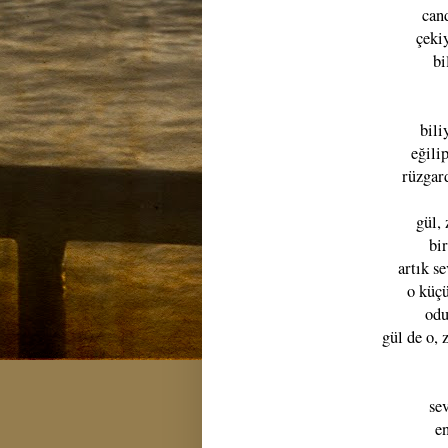
cand
çekiy
bi
bili
eğili
rüzgard
gül,
bi
artık s
o küçü
odu
gül de o, 
se
en