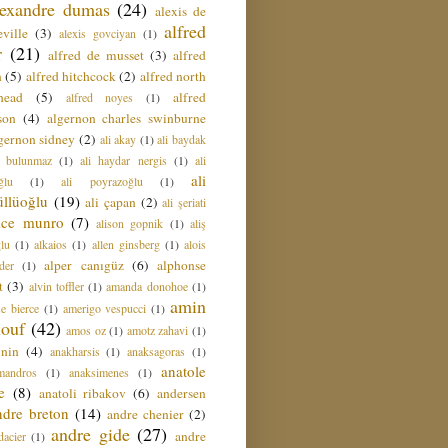
lexandre dumas
(24)
alexis de
alfred
ville
(3)
alexis govciyan
(1)
r
(21)
alfred de musset
(3)
alfred
n
(5)
alfred hitchcock
(2)
alfred north
head
(5)
alfred
alfred noyes
(1)
son
(4)
algernon charles swinburne
gernon sidney
(2)
ali akay
(1)
ali baydak
i bulunmaz
(1)
ali haydar nergis
(1)
ali
ali
ğlu
(1)
ali poyrazoğlu
(1)
üllüoğlu
(19)
ali çapan
(2)
ali şeriati
lice munro
(7)
alison gopnik
(1)
aliş
ğlu
(1)
alkaios
(1)
allen ginsberg
(1)
alois
alper canıgüz
(6)
alphonse
der
(1)
t
(3)
alvin toffler
(1)
amanda donohoe
(1)
amin
e bierce
(1)
amerigo vespucci
(1)
ouf
(42)
amos oz
(1)
amotz zahavi
(1)
 nin
(4)
anakharsis
(1)
anaksagoras
(1)
anatole
mandros
(1)
anaksimenes
(1)
e
(8)
anatoli ribakov
(6)
andersen
ndre breton
(14)
andre chenier
(2)
andre gide
(27)
andre
dacier
(1)