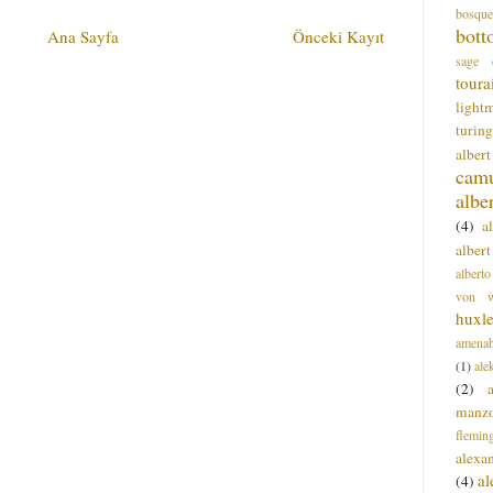
bosque
bott
Ana Sayfa
Önceki Kayıt
sage
toura
light
turing
alber
cam
albe
(4)
a
albert
alberto
von wa
huxl
amenab
(1)
ale
(2)
manz
flemin
alexa
a
(4)