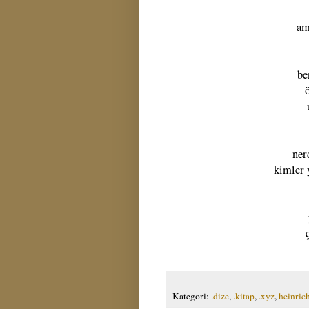
am
be
ner
kimler y
Kategori:
.dize
,
.kitap
,
.xyz
,
heinric