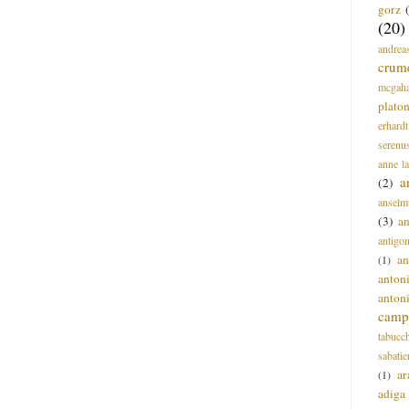
gorz
(20)
andrea
crum
mcgah
plato
erhardt
serenu
anne l
a
(2)
anselm
(3)
a
antigo
an
(1)
anton
anton
campi
tabucc
sabatie
ar
(1)
adiga