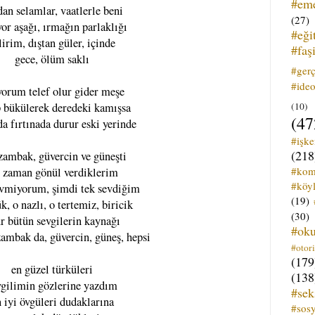
#em
an selamlar, vaatlerle beni
(27)
or aşağı, ırmağın parlaklığı
#eği
lirim, dıştan güler, içinde
#faş
gece, ölüm saklı
#ger
#ideo
yorum telef olur gider meşe
(10)
p bükülerek deredeki kamışsa
(47
a fırtınada durur eski yerinde
#işk
(218
 zambak, güvercin ve güneşti
#kom
r zaman gönül verdiklerim
#köyl
evmiyorum, şimdi tek sevdiğim
(19)
k, o nazlı, o tertemiz, biricik
(30)
r bütün sevgilerin kaynağı
#ok
zambak da, güvercin, güneş, hepsi
#otori
(179
en güzel türküleri
(138
vgilimin gözlerine yazdım
#sek
 iyi övgüleri dudaklarına
#sos