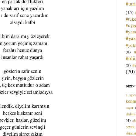
en parlak dörtlükleri
#tar
yanakları için yazdım
(15)
ir de zarif sone yazardım
#tük
olsaydı kalbi
#uyga
#yara
lbim daralmış, özleyerek
#ya
nıyorum geçmiş zamanı
#yol
ferahtı henüz dünya
(8)
insanlar rahat yaşardı
#öl
#
(8)
(70)
gözlerin safir senin
şirin, baygın gözlerin
, üç kez mutludur o adam
DİZİN
özler sevgiyle selamladıysa
a. aşıcı
kenn
lendik, diyelim karımsın
sayar
herkes kıskanır seni
abdülga
zevkler, hazlar, güzelim
(4)
ab
geçer günlerin sevinçli
beyati
abrah
diyelim şirret çıktın