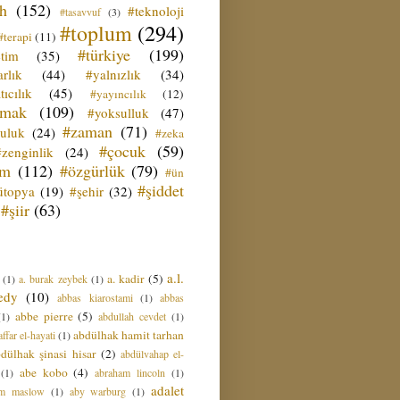
ih
(152)
#teknoloji
#tasavvuf
(3)
#toplum
(294)
#terapi
(11)
#türkiye
(199)
etim
(35)
rlık
(44)
#yalnızlık
(34)
tıcılık
(45)
#yayıncılık
(12)
zmak
(109)
#yoksulluk
(47)
#zaman
(71)
culuk
(24)
#zeka
#çocuk
(59)
#zenginlik
(24)
üm
(112)
#özgürlük
(79)
#ün
#şiddet
ütopya
(19)
#şehir
(32)
#şiir
(63)
a.l.
a. kadir
(5)
(1)
a. burak zeybek
(1)
edy
(10)
abbas kiarostami
(1)
abbas
abbe pierre
(5)
(1)
abdullah cevdet
(1)
abdülhak hamit tarhan
ffar el-hayati
(1)
dülhak şinasi hisar
(2)
abdülvahap el-
abe kobo
(4)
(1)
abraham lincoln
(1)
adalet
am maslow
(1)
aby warburg
(1)