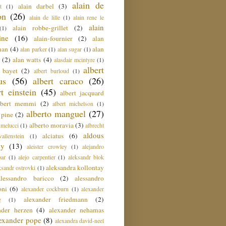
alain de
alain darbel
(3)
t
(1)
on
(26)
alain de lille
(1)
alain rene le
alain
alain robbe-grillet
(2)
(1)
ine
(16)
alain-fournier
(2)
alan
man
(4)
alan
alan parker
(1)
alan sugar
(1)
(2)
alan watts
(4)
alasdair mcintyre
(1)
albert
t bayet
(2)
albert burloud
(1)
us
(56)
albert caraco
(26)
rt einstein
(45)
albert jacquard
lbert memmi
(2)
albert michelson
(1)
alberto manguel
(27)
 pine
(2)
alberto moravia
(3)
 melucci
(1)
albrecht
aldous
alciatus
(6)
llenstein
(1)
ey
(13)
aleister crowley
(1)
alejandro
ar
(1)
alejo carpentier
(1)
aleksandr blok
aleksandra kollontay
ksandr ostrovki
(1)
alessandro baricco
(2)
alessandro
oni
(6)
alexander cockburn
(1)
alexander
alexander friedmann
(2)
g
(1)
nder herzen
(4)
alexander nehamas
lexander pope
(8)
alexandra david-neel