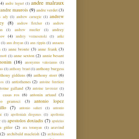
andre malraux
(4)
andre luguet
(1)
andre maurois
(9)
andre verdet
(3)
andrew
s ady
(1)
andrew carnegie
(1)
ey
(8)
andrew fletcher
(1)
andrew
andrey
an
(1)
andrew mueller
(1)
nov
(4)
andrey voznesenski
(1)
anke
(1)
ann druyan
(1)
ann rippin
(1)
annaeus
anne bronte
(3)
anne frank
(3)
s
(1)
anne sexton
(2)
annie besant
amott
(1)
nonim
(16)
anonymus valesianus
(1)
anthony burgess
us
(1)
anthony brant
(1)
nthony giddens
(6)
anthony storr
(6)
antisthenes
(2)
nos
(1)
antoine furetiere
toine galland
(3)
antoine lavoisier
(1)
i casas ros
(6)
antonin artaud
(3)
antonio lopez
io gramsci
(3)
llo
(7)
antonio salieri
(1)
antonio
hi
(1)
apollonialı diogenes
(1)
apollonie
apostolos doxiadis
(7)
r
(1)
apuleius
a güler
(2)
aravind
ara toranyan
(1)
(2)
archibald macleish
(2)
archimedes