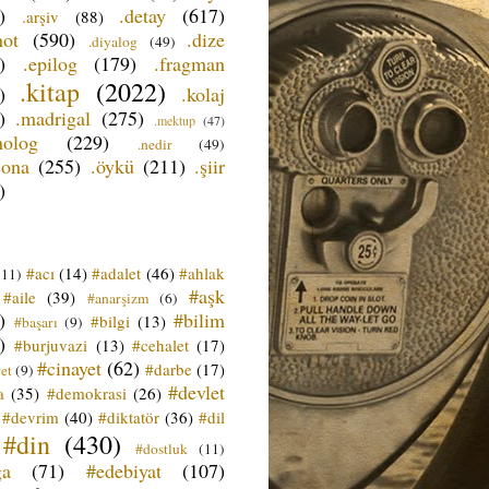
)
.detay
(617)
.arşiv
(88)
not
(590)
.dize
.diyalog
(49)
)
.epilog
(179)
.fragman
.kitap
(2022)
)
.kolaj
)
.madrigal
(275)
.mektup
(47)
nolog
(229)
.nedir
(49)
sona
(255)
.öykü
(211)
.şiir
)
#acı
(14)
#adalet
(46)
#ahlak
(11)
#aşk
#aile
(39)
#anarşizm
(6)
)
#bilim
#bilgi
(13)
#başarı
(9)
)
#burjuvazi
(13)
#cehalet
(17)
#cinayet
(62)
#darbe
(17)
et
(9)
#devlet
a
(35)
#demokrasi
(26)
#devrim
(40)
#diktatör
(36)
#dil
#din
(430)
#dostluk
(11)
ğa
(71)
#edebiyat
(107)