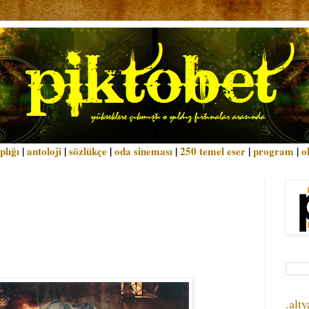
plığı
|
antoloji
|
sözlükçe
|
oda sineması
|
250 temel eser
|
program
|
o
.alty