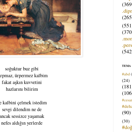
(369
.dip
(265
(551
(370
.mo
.per
(542
TEMA
soğuktur buz gibi
#abd
arpmaz, ürpermez kalbim
(24)
fakat aşkın kuvvetini
(181
hazlarını bilirim
(106
#cesar
e kalbini çelmek istedim
#deh
sevgi dilendim ne de
(90)
ancak sessizce yaşamak
(30)
nefes aldığın yerlerde
#do