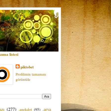
kuma listesi
piktobet
Profilimin tamamını
görüntüle
azı
(277)
.arya
.anekdot
(95)