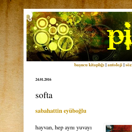
başucu kitaplığı
|
antoloji
|
söz
24.01.2016
softa
sabahattin eyüboğlu
hayvan, hep aynı yuvayı