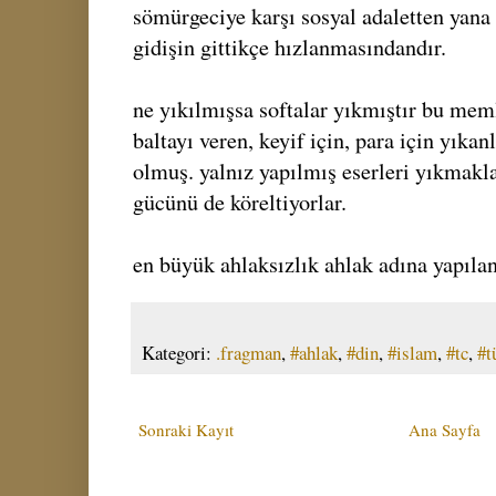
sömürgeciye karşı sosyal adaletten yana
gidişin gittikçe hızlanmasındandır.
ne yıkılmışsa softalar yıkmıştır bu meml
baltayı veren, keyif için, para için yıkan
olmuş. yalnız yapılmış eserleri yıkmakl
gücünü de köreltiyorlar.
en büyük ahlaksızlık ahlak adına yapıla
Kategori:
.fragman
,
#ahlak
,
#din
,
#islam
,
#tc
,
#t
Sonraki Kayıt
Ana Sayfa