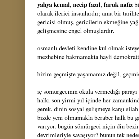
yahya kemal
necip fazıl
faruk nafiz
,
,
bi
olarak ilerici insanlardır; ama bir tariht
gericisi olmuş, gericilerin ekmeğine yağ
gelişmesine engel olmuşlardır.
osmanlı devleti kendine kul olmak isteyen
mezhebine bakmamakta hayli demokratt
bizim geçmişte yaşamamız değil, geçmiş
iç sömürgecinin okula vermediği parayı 
halkı son yirmi yıl içinde her zamankin
gerek. dinin sosyal gelişmeye karşı silah
bizde yeni olmamakla beraber halk bu ge
varıyor. bugün sömürgeci niçin din bezirg
devrimleriyle savaşıyor? bunun tek ned