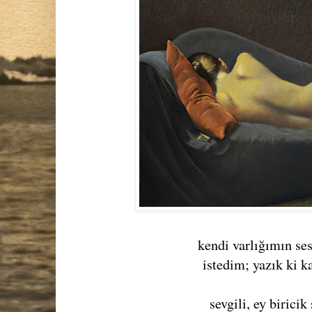
kendi varlığımın se
istedim; yazık ki 
sevgili, ey biricik 