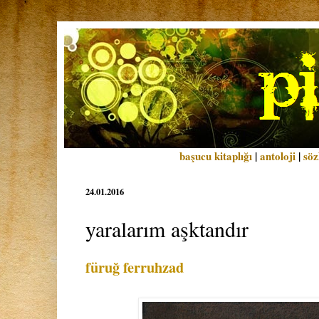
başucu kitaplığı
|
antoloji
|
söz
24.01.2016
yaralarım aşktandır
füruğ ferruhzad