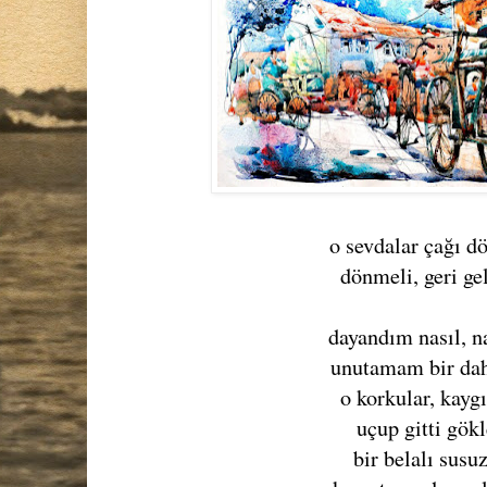
o sevdalar çağı d
dönmeli, geri ge
dayandım nasıl, n
unutamam bir dah
o korkular, kaygı
uçup gitti gökl
bir belalı susu