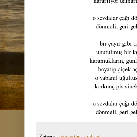
karartıyor damar
o sevdalar çağı d
dönmeli, geri ge
bir çayır gibi t
unutulmuş bir k
karamukların, günl
boyatıp çiçek aç
o yabanıl uğultu
korkunç pis sine
o sevdalar çağı d
dönmeli, geri ge
Kategori:
.şiir
,
arthur rimbaud