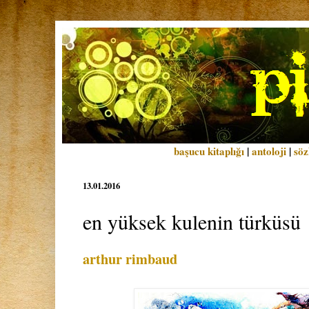
başucu kitaplığı
|
antoloji
|
söz
13.01.2016
en yüksek kulenin türküsü
arthur rimbaud