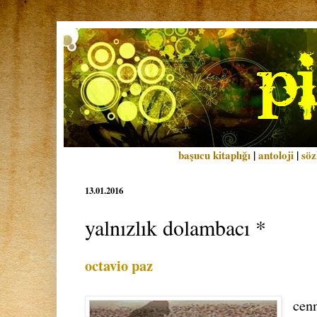
başucu kitaplığı
|
antoloji
|
söz
13.01.2016
yalnızlık dolambacı *
octavio paz
cenn