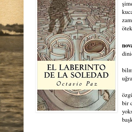
şimd
kuc
zam
ötek
nov
dini
bilm
uğra
özg
bir
yok
başk