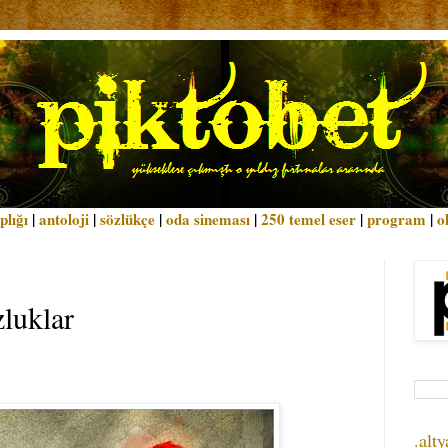
plığı
|
antoloji
|
sözlükçe
|
oda sineması
|
250 temel eser
|
program
|
o
zluklar
.alty