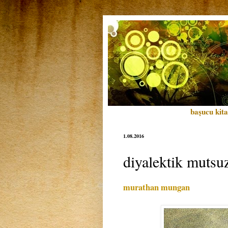
başucu kita
1.08.2016
diyalektik mutsu
murathan mungan