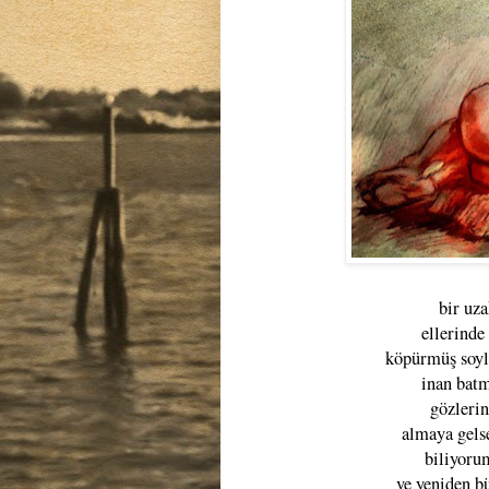
bir uza
ellerinde
köpürmüş soyl
inan batm
gözlerin
almaya gels
biliyoru
ve yeniden b