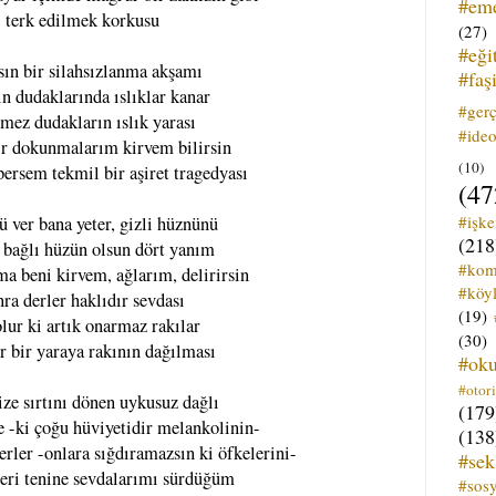
#em
terk edilmek korkusu
(27)
#eği
sın bir silahsızlanma akşamı
#faş
ın dudaklarında ıslıklar kanar
#ger
mez dudakların ıslık yarası
#ideo
r dokunmalarım kirvem bilirsin
(10)
rsem tekmil bir aşiret tragedyası
(47
#işk
 ver bana yeter, gizli hüznünü
(218
ı bağlı hüzün olsun dört yanım
#kom
ma beni kirvem, ağlarım, delirirsin
#köyl
nra derler haklıdır sevdası
(19)
lur ki artık onarmaz rakılar
(30)
r bir yaraya rakının dağılması
#ok
#otori
ize sırtını dönen uykusuz dağlı
(179
e -ki çoğu hüviyetidir melankolinin-
(138
rler -onlara sığdıramazsın ki öfkelerini-
#sek
eri tenine sevdalarımı sürdüğüm
#sos