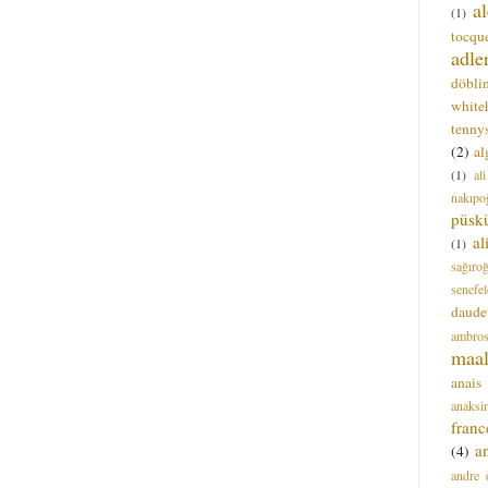
a
(1)
tocque
adle
döbli
white
tenny
(2)
al
(1)
al
nakıpo
püsk
a
(1)
sağıro
senefel
daude
ambros
maal
anais
anaksi
franc
a
(4)
andre 