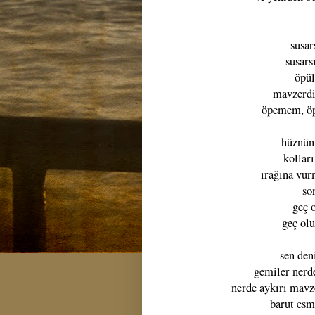
susar
susars
öpül
mavzerdi
öpemem, öpe
hüznünü
kollar
ırağına vur
so
geç o
geç olu
sen den
gemiler nerd
nerde aykırı mavze
barut esm