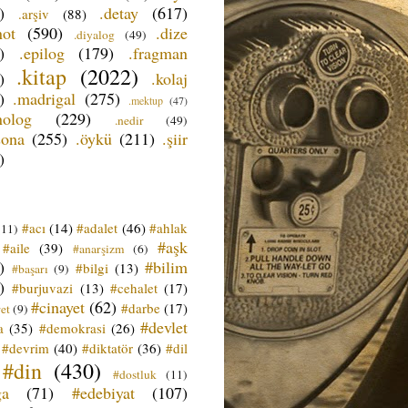
)
.detay
(617)
.arşiv
(88)
not
(590)
.dize
.diyalog
(49)
)
.epilog
(179)
.fragman
.kitap
(2022)
)
.kolaj
)
.madrigal
(275)
.mektup
(47)
nolog
(229)
.nedir
(49)
sona
(255)
.öykü
(211)
.şiir
)
#acı
(14)
#adalet
(46)
#ahlak
(11)
#aşk
#aile
(39)
#anarşizm
(6)
)
#bilim
#bilgi
(13)
#başarı
(9)
)
#burjuvazi
(13)
#cehalet
(17)
#cinayet
(62)
#darbe
(17)
et
(9)
#devlet
a
(35)
#demokrasi
(26)
#devrim
(40)
#diktatör
(36)
#dil
#din
(430)
#dostluk
(11)
ğa
(71)
#edebiyat
(107)