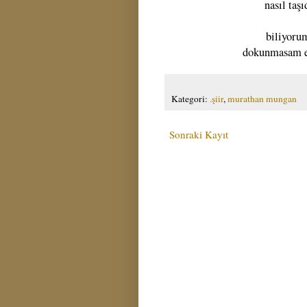
nasıl taş
biliyoru
dokunmasam eş
Kategori:
.şiir
,
murathan mungan
Sonraki Kayıt