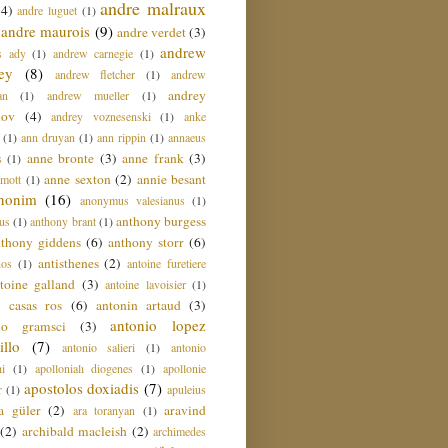
andre malraux
(4)
andre luguet
(1)
andre maurois
(9)
andre verdet
(3)
andrew
s ady
(1)
andrew carnegie
(1)
ey
(8)
andrew fletcher
(1)
andrew
andrey
an
(1)
andrew mueller
(1)
nov
(4)
andrey voznesenski
(1)
anke
(1)
ann druyan
(1)
ann rippin
(1)
annaeus
anne bronte
(3)
anne frank
(3)
s
(1)
anne sexton
(2)
annie besant
amott
(1)
nonim
(16)
anonymus valesianus
(1)
anthony burgess
us
(1)
anthony brant
(1)
nthony giddens
(6)
anthony storr
(6)
antisthenes
(2)
nos
(1)
antoine furetiere
toine galland
(3)
antoine lavoisier
(1)
i casas ros
(6)
antonin artaud
(3)
antonio lopez
io gramsci
(3)
llo
(7)
antonio salieri
(1)
antonio
hi
(1)
apollonialı diogenes
(1)
apollonie
apostolos doxiadis
(7)
r
(1)
apuleius
a güler
(2)
aravind
ara toranyan
(1)
(2)
archibald macleish
(2)
archimedes