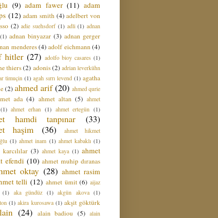
ğlu
(9)
adam fawer
(11)
adam
ips
(12)
adam smith
(4)
adelbert von
sso
(2)
adie suehsdorf
(1)
adli
(1)
adnan
adnan binyazar
(3)
adnan gerger
(1)
nan menderes
(4)
adolf eichmann
(4)
f hitler
(27)
adolfo bioy casares
(1)
e thiers
(2)
adonis
(2)
adrian leverkühn
agatha
ar timuçin
(1)
agah sırrı levend
(1)
ahmed arif
(20)
ie
(2)
ahmed qurie
hmet ada
(4)
ahmet altan
(5)
ahmet
(1)
ahmet erhan
(1)
ahmet ertegün
(1)
et hamdi tanpınar
(33)
et haşim
(36)
ahmet hikmet
ğlu
(1)
ahmet inam
(1)
ahmet kabaklı
(1)
ahmet
 karcılılar
(3)
ahmet kaya
(1)
t efendi
(10)
ahmet muhip dıranas
hmet oktay
(28)
ahmet rasim
hmet telli
(12)
ahmet ümit
(6)
aijaz
(1)
aka gündüz
(1)
akgün akova
(1)
akşit göktürk
ton
(1)
akira kurosawa
(1)
lain
(24)
alain badiou
(5)
alain