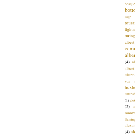
bosque
bott
sage
toura
light
turing
alber
cam
albe
(4)
a
albert
alberto
von wa
huxl
amenab
(1)
ale
(2)
manz
flemin
alexa
a
(4)