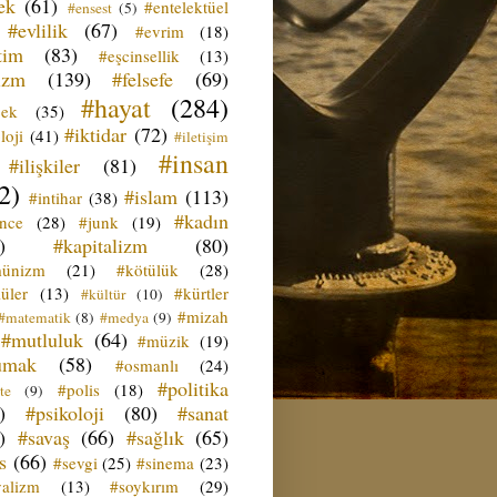
ek
(61)
#entelektüel
#ensest
(5)
#evlilik
(67)
#evrim
(18)
tim
(83)
#eşcinsellik
(13)
izm
(139)
#felsefe
(69)
#hayat
(284)
çek
(35)
#iktidar
(72)
loji
(41)
#iletişim
#insan
#ilişkiler
(81)
2)
#islam
(113)
#intihar
(38)
#kadın
ence
(28)
#junk
(19)
)
#kapitalizm
(80)
ünizm
(21)
#kötülük
(28)
üler
(13)
#kürtler
#kültür
(10)
#mizah
#matematik
(8)
#medya
(9)
#mutluluk
(64)
#müzik
(19)
umak
(58)
#osmanlı
(24)
#politika
#polis
(18)
te
(9)
)
#psikoloji
(80)
#sanat
)
#savaş
(66)
#sağlık
(65)
s
(66)
#sevgi
(25)
#sinema
(23)
yalizm
(13)
#soykırım
(29)