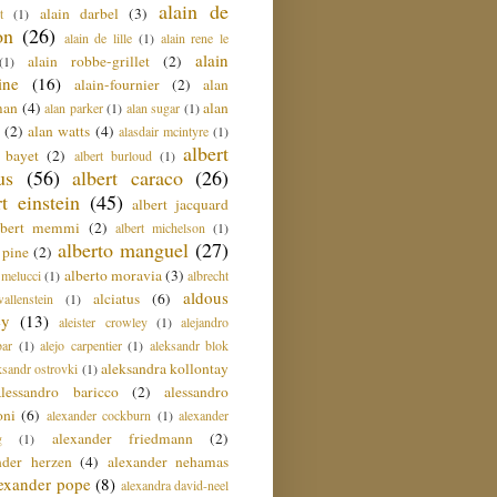
alain de
alain darbel
(3)
t
(1)
on
(26)
alain de lille
(1)
alain rene le
alain
alain robbe-grillet
(2)
(1)
ine
(16)
alain-fournier
(2)
alan
man
(4)
alan
alan parker
(1)
alan sugar
(1)
(2)
alan watts
(4)
alasdair mcintyre
(1)
albert
t bayet
(2)
albert burloud
(1)
us
(56)
albert caraco
(26)
rt einstein
(45)
albert jacquard
lbert memmi
(2)
albert michelson
(1)
alberto manguel
(27)
 pine
(2)
alberto moravia
(3)
 melucci
(1)
albrecht
aldous
alciatus
(6)
llenstein
(1)
ey
(13)
aleister crowley
(1)
alejandro
ar
(1)
alejo carpentier
(1)
aleksandr blok
aleksandra kollontay
ksandr ostrovki
(1)
alessandro baricco
(2)
alessandro
oni
(6)
alexander cockburn
(1)
alexander
alexander friedmann
(2)
g
(1)
nder herzen
(4)
alexander nehamas
lexander pope
(8)
alexandra david-neel