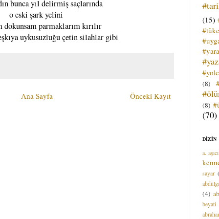
ıdın bunca yıl delirmiş saçlarında
#tar
o eski şark yelini
(15)
m dokunsam parmaklarım kırılır
#tük
kıya uykusuzluğu çetin silahlar gibi
#uyga
#yara
#ya
#yol
(8)
#öl
Ana Sayfa
Önceki Kayıt
#
(8)
(70)
DİZİN
a. aşıcı
kenn
sayar
abdülga
(4)
ab
beyati
abrah