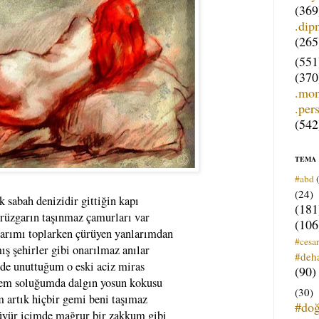
(369
.dip
(265
(551
(370
.mo
.per
(542
TEMA
#abd
(24)
k sabah denizidir gittiğin kapı
(181
 rüzgarın taşınmaz çamurları var
(106
arımı toplarken çürüyen yanlarımdan
#cesar
ış şehirler gibi onarılmaz anılar
#deh
de unuttuğum o eski aciz miras
(90)
em soluğumda dalgın yosun kokusu
(30)
m artık hiçbir gemi beni taşımaz
#do
üyür içimde mağrur bir zakkum gibi