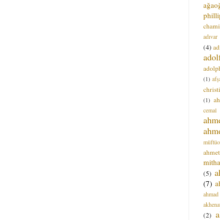
ağao
phill
chami
adıvar
(4)
ad
adol
adolph
(1)
afş
christ
a
(1)
cemal
ahm
ahm
müftüo
ahmet
mitha
a
(5)
(7)
a
ahmad
akhena
a
(2)