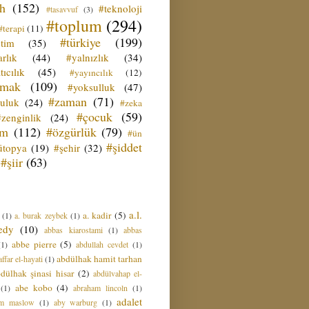
ih
(152)
#teknoloji
#tasavvuf
(3)
#toplum
(294)
#terapi
(11)
#türkiye
(199)
etim
(35)
rlık
(44)
#yalnızlık
(34)
tıcılık
(45)
#yayıncılık
(12)
zmak
(109)
#yoksulluk
(47)
#zaman
(71)
culuk
(24)
#zeka
#çocuk
(59)
#zenginlik
(24)
üm
(112)
#özgürlük
(79)
#ün
#şiddet
ütopya
(19)
#şehir
(32)
#şiir
(63)
a.l.
a. kadir
(5)
(1)
a. burak zeybek
(1)
edy
(10)
abbas kiarostami
(1)
abbas
abbe pierre
(5)
(1)
abdullah cevdet
(1)
abdülhak hamit tarhan
ffar el-hayati
(1)
dülhak şinasi hisar
(2)
abdülvahap el-
abe kobo
(4)
(1)
abraham lincoln
(1)
adalet
am maslow
(1)
aby warburg
(1)