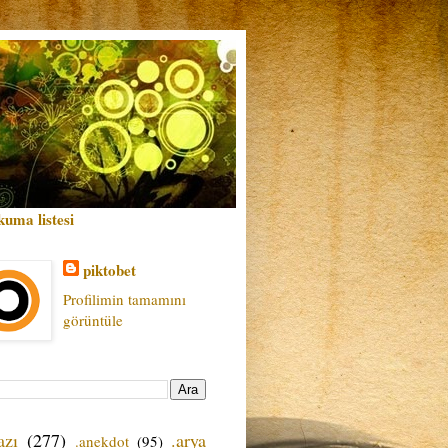
kuma listesi
piktobet
Profilimin tamamını
görüntüle
azı
(277)
.arya
.anekdot
(95)