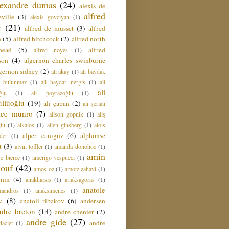
lexandre dumas
(24)
alexis de
alfred
ville
(3)
alexis govciyan
(1)
r
(21)
alfred de musset
(3)
alfred
n
(5)
alfred hitchcock
(2)
alfred north
head
(5)
alfred
alfred noyes
(1)
son
(4)
algernon charles swinburne
gernon sidney
(2)
ali akay
(1)
ali baydak
i bulunmaz
(1)
ali haydar nergis
(1)
ali
ali
ğlu
(1)
ali poyrazoğlu
(1)
üllüoğlu
(19)
ali çapan
(2)
ali şeriati
lice munro
(7)
alison gopnik
(1)
aliş
ğlu
(1)
alkaios
(1)
allen ginsberg
(1)
alois
alper canıgüz
(6)
alphonse
der
(1)
t
(3)
alvin toffler
(1)
amanda donohoe
(1)
amin
e bierce
(1)
amerigo vespucci
(1)
ouf
(42)
amos oz
(1)
amotz zahavi
(1)
 nin
(4)
anakharsis
(1)
anaksagoras
(1)
anatole
mandros
(1)
anaksimenes
(1)
e
(8)
anatoli ribakov
(6)
andersen
ndre breton
(14)
andre chenier
(2)
andre gide
(27)
andre
dacier
(1)