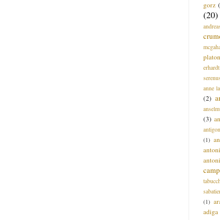
gorz
(20)
andrea
crum
mcgah
plato
erhardt
serenu
anne l
a
(2)
anselm
(3)
a
antigo
an
(1)
anton
anton
campi
tabucc
sabatie
ar
(1)
adiga