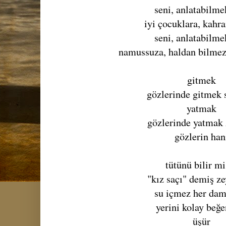
seni, anlatabilme
iyi çocuklara, kahr
seni, anlatabilme
namussuza, haldan bilmez
gitmek
gözlerinde gitmek 
yatmak
gözlerinde yatmak 
gözlerin han
tütünü bilir mi
"kız saçı" demiş z
su içmez her da
yerini kolay beğ
üşür