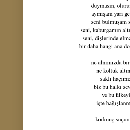
duymasın, ölür
aymışam yarı g
seni bulmuşam 
seni, kaburgamın alt
seni, dişlerinde el
bir daha hangi ana do
ne alnımızda bir
ne koltuk altı
saklı haçımı
biz bu halkı se
ve bu ülkey
işte bağışlan
korkunç suçu