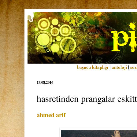
başucu kitaplığı
|
antoloji
|
söz
13.08.2016
hasretinden prangalar eskit
ahmed arif