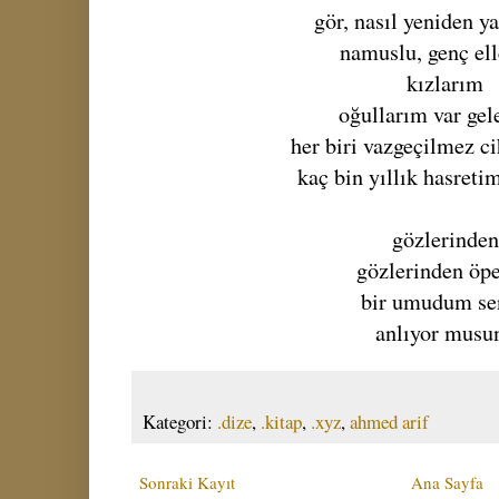
gör, nasıl yeniden ya
namuslu, genç ell
kızlarım
oğullarım var gel
her biri vazgeçilmez c
kaç bin yıllık hasreti
gözlerinden
gözlerinden öp
bir umudum se
anlıyor musu
Kategori:
.dize
,
.kitap
,
.xyz
,
ahmed arif
Sonraki Kayıt
Ana Sayfa