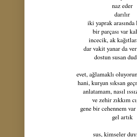
naz eder
darılır
iki yaprak arasında
bir parçası var k
incecik, ak kağıtlar
dar vakit yanar da ver
dostun susan dud
evet, ağlamaklı oluyoru
hani, kurşun sıksan ge
anlatamam, nasıl ıssı
ve zehir zıkkım c
gene bir cehennem var
gel artık
sus, kimseler du